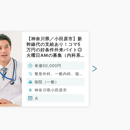
【神奈川県／小田原市】新
幹線代の支給あり！コマ5
万円の好条件外来バイト◎
火曜日AMの募集（内科系
／非常勤）
>
単価50,000円
整形外科、一般内科、循環
器内科、呼吸器内科、消化
病院（一般）
器内科、内分泌・代謝内
神奈川県小田原市
科、腎臓内科
火