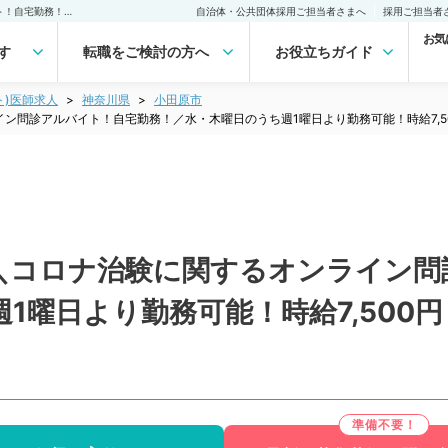
【神奈川県／小田原市】＼コロナ治験に関するオンライン問診アルバイト！自宅勤務！／水・木曜日のうち週1曜日より勤務可能！時給7,500円＋インセンティブあり（呼吸器内科／非常勤）非常勤(アルバイト)の求人｜医師の求人・転職・アルバイトは【マイナビDOCTOR】
自治体・公共団体採用ご担当者さまへ
採用ご担当者
お気
す
転職をご検討の方へ
お役立ちガイド
ト)医師求人
神奈川県
小田原市
ン問診アルバイト！自宅勤務！／水・木曜日のうち週1曜日より勤務可能！時給7,
＼コロナ治験に関するオンライン問
1曜日より勤務可能！時給7,500