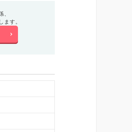
係、
します。