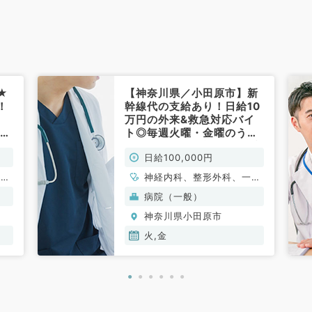
★
【神奈川県／小田原市】新
！
幹線代の支給あり！日給10
万円の外来&救急対応バイ
木・
ト◎毎週火曜・金曜のうち1
で
曜日より勤務可能（内科系
日給100,000円
／非常勤）
循環
神経内科、整形外科、一般
消化
内科、循環器内科、呼吸器
病院（一般）
内
内科、消化器内科、内分
神奈川県小田原市
科、
泌・代謝内科、腎臓内科、
老年内科、血液内科
火,金