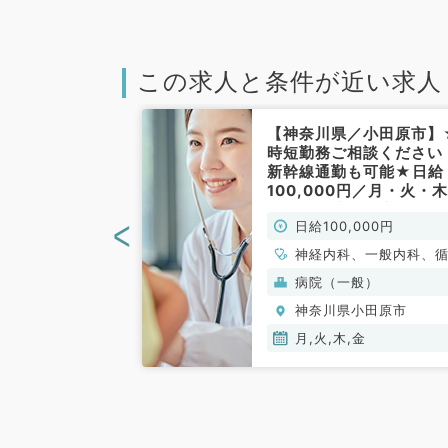
この求人と条件が近い求人
小田原市】1回
【神奈川県／小田原市】
1週土曜日・1名
時短勤務ご相談ください
直バイト（内科
新幹線通勤も可能★日給
／非常勤）
100,000円／月・火・
金曜日の訪問診療バイト
<
000円
日給100,000円
す◎（内科系／非常勤）
、呼吸器内科、消
神経内科、一般内科、
、外科系全般、一
器内科、呼吸器内科、
般）
病院（一般）
消化器外科
器内科、内分泌・代謝
小田原市
神奈川県小田原市
科、腎臓内科、老年内
血液内科、膠原病科
月,火,木,金