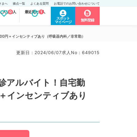
さまへ
拠点一覧
よくある質問
お電話でのお問い合わせについて
に入り求人
0
最近見た求人
1
スポット
無料登録
マイページ
500円＋インセンティブあり（呼吸器内科／非常勤）
更新日 : 2024/06/07
求人No : 649015
診アルバイト！自宅勤
円＋インセンティブあり