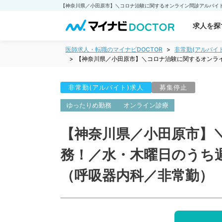
求人を探
医師求人・転職のマイナビDOCTOR
非常勤(アルバイ
【神奈川県／小田原市】＼コロナ治験に関するオンライ
非常勤(アルバイト)求人
募集停止
ゆったりめ勤務
オンライン診療
【神奈川県／小田原市】
務！／水・木曜日のうち週
（呼吸器内科／非常勤）