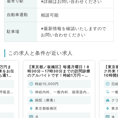
※詳細はお問い合わせください
最寄り駅
相談可能
自動車通勤
※最新情報を確認いたしますので
駐車場
お問い合わせください
この求人と条件が近い求人
0万円ま
【東京都／板橋区】毎週月曜日！8
【東京
来をお任
時30分～17時30分までの訪問診療
ク外来
ち週1曜
のアルバイトです！時給1万円～と
10時
非常勤）
なります！（内科系・外科系／非常
勤）
時給10,000円
日給
呼吸器内
神経内科、一般内科、循環器内
一
・代謝内
科、呼吸器内科、消化器内科、内
科
病院（療養）
ク
分泌・代謝内科、腎臓内科、血液
科
東京都板橋区
東
内科、膠原病科
月
木