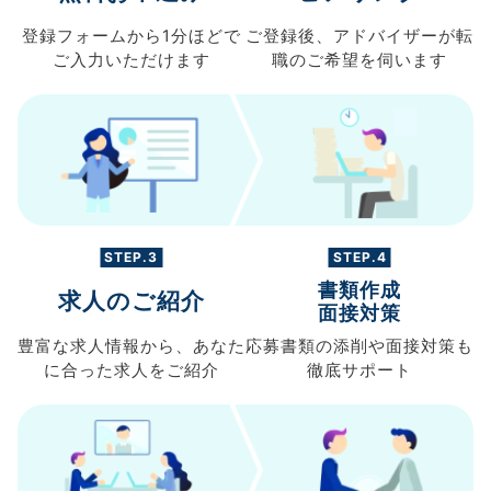
登録フォームから
1分ほどで
ご登録後、
アドバイザーが転
ご入力
いただけます
職の
ご希望を伺います
STEP.3
STEP.4
書類作成
求人のご紹介
面接対策
豊富な求人情報から、
あなた
応募書類の
添削や面接対策も
に合った求人を
ご紹介
徹底サポート