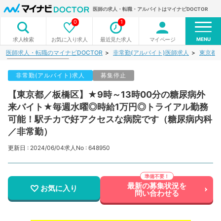
医師の求人・転職・アルバイトはマイナビDOCTOR
0
1
MENU
お気に入り求人
最近見た求人
マイページ
求人検索
医師求人・転職のマイナビDOCTOR
非常勤(アルバイト)医師求人
東京都
非常勤(アルバイト)求人
募集停止
【東京都／板橋区】★9時～13時00分の糖尿病外
来バイト★毎週水曜◎時給1万円◎トライアル勤務
可能！駅チカで好アクセスな病院です（糖尿病内科
／非常勤）
更新日 : 2024/06/04
求人No : 648950
最新の募集状況を
お気に入り
問い合わせる