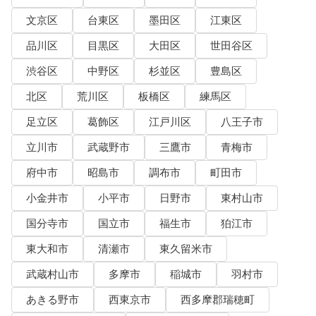
文京区
台東区
墨田区
江東区
品川区
目黒区
大田区
世田谷区
渋谷区
中野区
杉並区
豊島区
北区
荒川区
板橋区
練馬区
足立区
葛飾区
江戸川区
八王子市
立川市
武蔵野市
三鷹市
青梅市
府中市
昭島市
調布市
町田市
小金井市
小平市
日野市
東村山市
国分寺市
国立市
福生市
狛江市
東大和市
清瀬市
東久留米市
武蔵村山市
多摩市
稲城市
羽村市
あきる野市
西東京市
西多摩郡瑞穂町