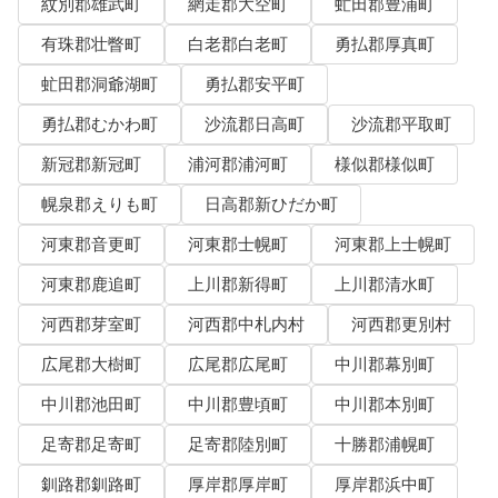
紋別郡雄武町
網走郡大空町
虻田郡豊浦町
有珠郡壮瞥町
白老郡白老町
勇払郡厚真町
虻田郡洞爺湖町
勇払郡安平町
勇払郡むかわ町
沙流郡日高町
沙流郡平取町
新冠郡新冠町
浦河郡浦河町
様似郡様似町
幌泉郡えりも町
日高郡新ひだか町
河東郡音更町
河東郡士幌町
河東郡上士幌町
河東郡鹿追町
上川郡新得町
上川郡清水町
河西郡芽室町
河西郡中札内村
河西郡更別村
広尾郡大樹町
広尾郡広尾町
中川郡幕別町
中川郡池田町
中川郡豊頃町
中川郡本別町
足寄郡足寄町
足寄郡陸別町
十勝郡浦幌町
釧路郡釧路町
厚岸郡厚岸町
厚岸郡浜中町