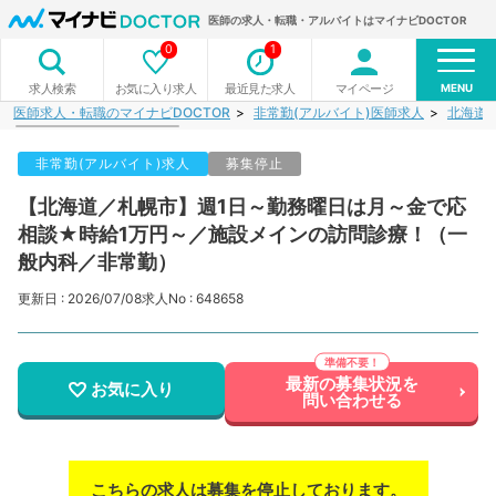
医師の求人・転職・アルバイトはマイナビDOCTOR
0
1
MENU
お気に入り求人
最近見た求人
マイページ
求人検索
医師求人・転職のマイナビDOCTOR
非常勤(アルバイト)医師求人
北海道
非常勤(アルバイト)求人
募集停止
【北海道／札幌市】週1日～勤務曜日は月～金で応
相談★時給1万円～／施設メインの訪問診療！（一
般内科／非常勤）
更新日 : 2026/07/08
求人No : 648658
最新の募集状況を
お気に入り
問い合わせる
こちらの求人は募集を停止しております。