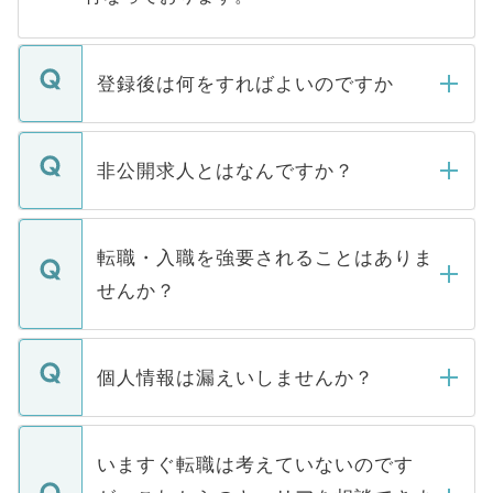
登録後は何をすればよいのですか
ご登録いただきましたら、弊社担当者がご
登録内容を確認し、その後メールもしくは
非公開求人とはなんですか？
お電話にて次のステップのご案内をいたし
ます。通常、5営業日以内にはご連絡をせて
マイナビDOCTORで取り扱っている求人の
いただきますので、しばらくお待ちくださ
うち約3割は、Webサイトからご覧いただ
転職・入職を強要されることはありま
い。
けない「非公開求人」です。非公開求人は
せんか？
下記の理由によって、一般には公開してい
ません。
転職・入職を強要することは一切ありませ
ん。また、仮に応募先から内定をいただい
個人情報は漏えいしませんか？
■応募殺到を避けるため 人気のある医療機
たとしても、ご本人が納得しない限り、内
関を公にしてしまうと、応募が殺到する場
定を承諾する必要はありません。内定先へ
個人情報が漏えいすることはありませんの
合があります。 選考を効率よく行うため
の辞退の連絡はキャリアパートナーが行い
で、ご安心ください。当サイトからの登録
いますぐ転職は考えていないのです
に、医療機関が求める条件に合った人材の
ますので、ご安心ください。
などで収集したご登録者様の個人情報は、