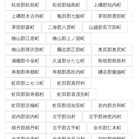
松前郡松前町
松前郡福島町
上磯郡知内町
上磯郡木古内町
亀田郡七飯町
茅部郡鹿部町
茅部郡森町
二海郡八雲町
山越郡長万部町
檜山郡江差町
檜山郡上ノ国町
檜山郡厚沢部町
爾志郡乙部町
奥尻郡奥尻町
瀬棚郡今金町
久遠郡せたな町
島牧郡島牧村
寿都郡寿都町
寿都郡黒松内町
磯谷郡蘭越町
虻田郡ニセコ町
虻田郡真狩村
虻田郡留寿都村
虻田郡喜茂別町
虻田郡京極町
虻田郡倶知安町
岩内郡共和町
岩内郡岩内町
古宇郡泊村
古宇郡神恵内村
積丹郡積丹町
古平郡古平町
余市郡仁木町