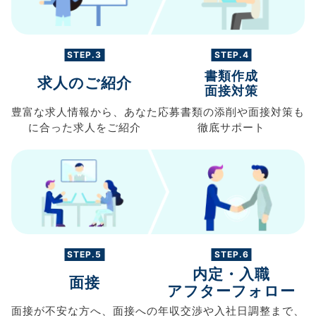
STEP.3
STEP.4
書類作成
求人のご紹介
面接対策
豊富な求人情報から、
あなた
応募書類の
添削や面接対策も
に合った求人を
ご紹介
徹底サポート
STEP.5
STEP.6
内定・入職
面接
アフターフォロー
面接が不安な方へ、
面接への
年収交渉や
入社日調整まで、