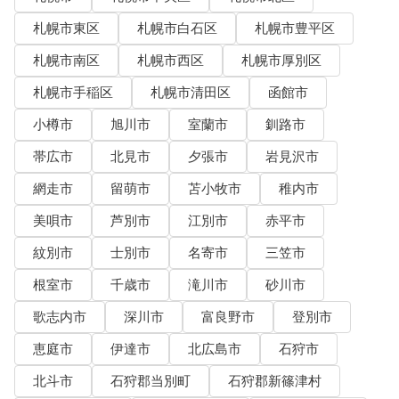
札幌市東区
札幌市白石区
札幌市豊平区
札幌市南区
札幌市西区
札幌市厚別区
札幌市手稲区
札幌市清田区
函館市
小樽市
旭川市
室蘭市
釧路市
帯広市
北見市
夕張市
岩見沢市
網走市
留萌市
苫小牧市
稚内市
美唄市
芦別市
江別市
赤平市
紋別市
士別市
名寄市
三笠市
根室市
千歳市
滝川市
砂川市
歌志内市
深川市
富良野市
登別市
恵庭市
伊達市
北広島市
石狩市
北斗市
石狩郡当別町
石狩郡新篠津村