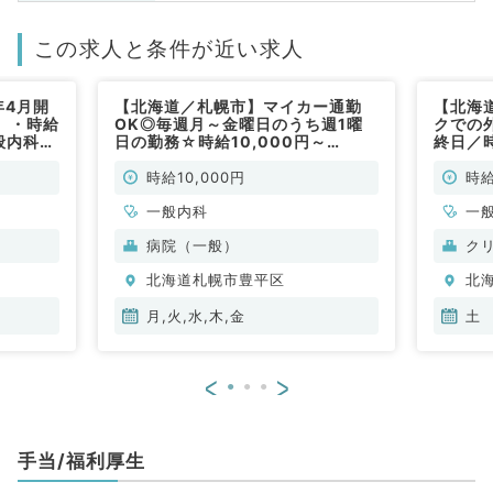
この求人と条件が近い求人
年4月開
【北海道／札幌市】マイカー通勤
【北海
）・時給
OK◎毎週月～金曜日のうち週1曜
クでの
般内科／
日の勤務☆時給10,000円～
終日／
12,000円☆訪問診療のお仕事で
常勤）
す！（一般内科／非常勤）
時給10,000円
時給
一般内科
一
病院（一般）
ク
北海道札幌市豊平区
北
月,火,水,木,金
土
<
>
手当/福利厚生