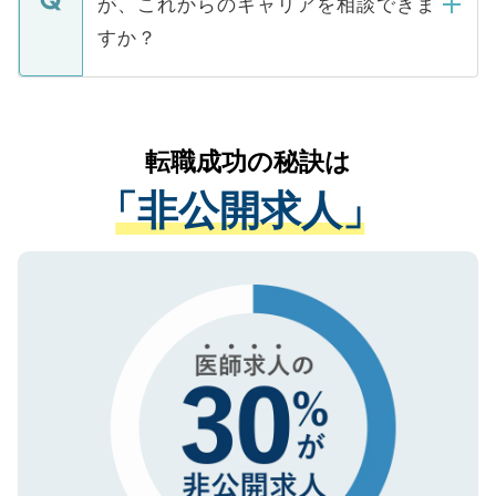
が、これからのキャリアを相談できま
みを人材紹介会社に依頼するケースが増え
ご本人のキャリアアップおよび転職活動の
ています。
すか？
支援を目的に使用いたします。お預かりし
ているすべての個人データはご本人の許可
お気軽にご相談ください。先生専任のキャ
なく、医療機関側に開示したり、第三者に
リアパートナーが将来のご希望などをおう
提供することは一切ありません。また弊社
かがいして、現在の医療機関の状況や紹介
転職成功の秘訣は
は、個人情報の取り扱いについての厳密な
経験をまじえながら、適切なアドバイスを
管理基準を満たした事業者のみに付与され
「非公開求人」
させていただきます。すぐにご転職をされ
る、プライバシーマークを取得済みです。
ない方には、長期的なサポートが可能です
ご登録いただいた個人情報は、SSL（デー
ので、まずはご登録ください。
タ暗号化）によって保護されていますの
で、機密保持に関してもご安心ください。