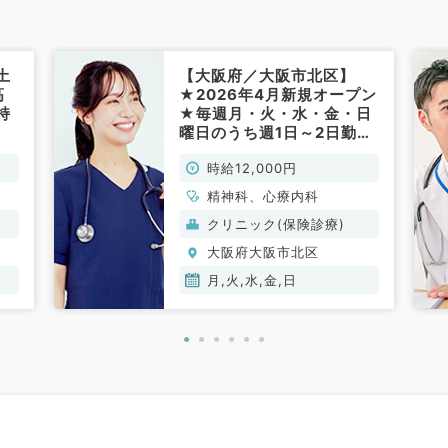
土
【大阪府／大阪市北区】
高
★2026年4月新規オープン
持
★毎週月・火・水・金・日
曜日のうち週1日～2日勤務
ク
◇時給12,000円の高給与
時給12,000円
応
／専門医・指定医お持ちの
・
場合は時給15,000円も相
精神科、心療内科
談可能！駅チカクリニック
クリニック(保険診療)
での精神科外来・問診のお
仕事です（心療内科・精神
大阪府大阪市北区
科／非常勤）
月,火,水,金,日