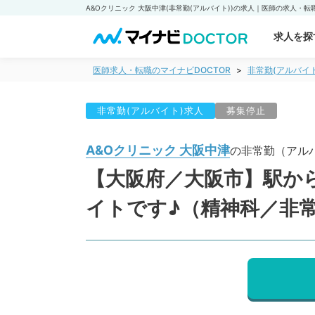
求人を探
医師求人・転職のマイナビDOCTOR
非常勤(アルバイ
非常勤(アルバイト)求人
募集停止
A&Oクリニック 大阪中津
の非常勤（アル
【大阪府／大阪市】駅から
イトです♪（精神科／非