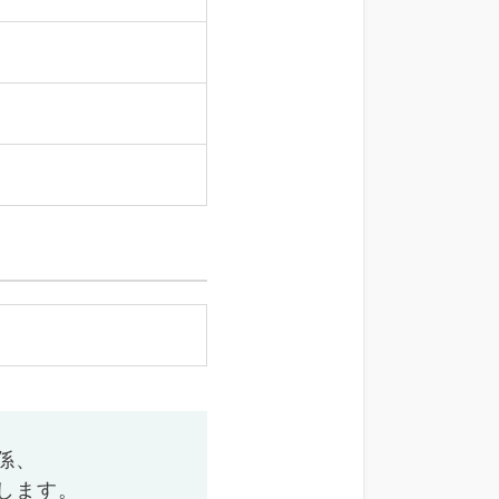
係、
します。