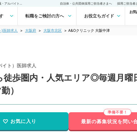
A&Oクリニック 大阪中津(非常勤(アルバイト))の求人｜医師の求人・転職・アルバイトは【マイナビDOCTOR】
自治体・公共団体採用ご担当者さまへ
採用ご担当者
お気
す
転職をご検討の方へ
お役立ちガイド
ト)医師求人
大阪府
大阪市北区
A&Oクリニック 大阪中津
バイト）医師求人
徒歩圏内・人気エリア◎毎週月曜日
常勤）
お気に入り
最新の募集状況を問い