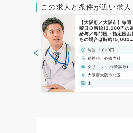
この求人と条件が近い求人
市】第1.3.5
【大阪府／大阪市】毎週
30~19:00、時
曜日◇時給12,000円の
＋賞与支給あり◎
給与／専門医・指定医お
圏内で通勤便利
ちの場合は時給15,000
のお仕事です
円！駅チカで通勤便利な
<
00円
時給12,000円
非常勤）
リニックで外来、問診対
のお仕事です（心療内科
精神科、心療内科
精神科／非常勤）
(保険診療)
クリニック(保険診療)
阪市北区
大阪府大阪市北区
土