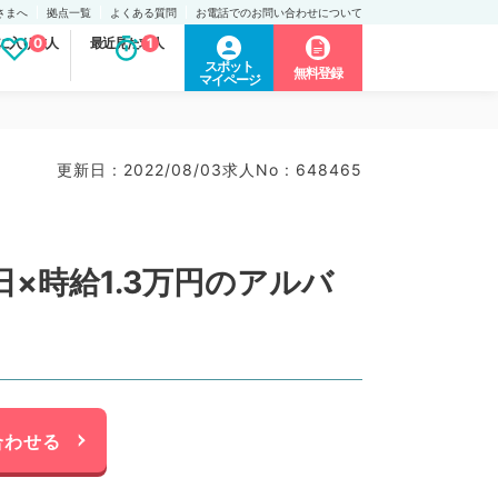
さまへ
拠点一覧
よくある質問
お電話でのお問い合わせについて
に入り求人
0
最近見た求人
1
スポット
無料登録
マイページ
更新日 : 2022/08/03
求人No : 648465
×時給1.3万円のアルバ
合わせる