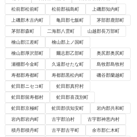
松前郡松前町
松前郡福島町
上磯郡知内町
上磯郡木古内町
亀田郡七飯町
茅部郡鹿部町
茅部郡森町
二海郡八雲町
山越郡長万部町
檜山郡江差町
檜山郡上ノ国町
檜山郡厚沢部町
爾志郡乙部町
奥尻郡奥尻町
瀬棚郡今金町
久遠郡せたな町
島牧郡島牧村
寿都郡寿都町
寿都郡黒松内町
磯谷郡蘭越町
虻田郡ニセコ町
虻田郡真狩村
虻田郡留寿都村
虻田郡喜茂別町
虻田郡京極町
虻田郡倶知安町
岩内郡共和町
岩内郡岩内町
古宇郡泊村
古宇郡神恵内村
積丹郡積丹町
古平郡古平町
余市郡仁木町