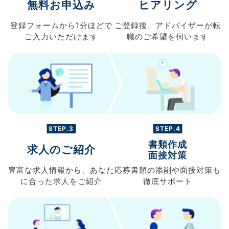
無料お申込み
ヒアリング
登録フォームから
1分ほどで
ご登録後、
アドバイザーが転
ご入力
いただけます
職の
ご希望を伺います
STEP.3
STEP.4
書類作成
求人のご紹介
面接対策
豊富な求人情報から、
あなた
応募書類の
添削や面接対策も
に合った求人を
ご紹介
徹底サポート