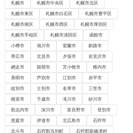
札幌市
札幌市中央区
札幌市北区
札幌市東区
札幌市白石区
札幌市豊平区
札幌市南区
札幌市西区
札幌市厚別区
札幌市手稲区
札幌市清田区
函館市
小樽市
旭川市
室蘭市
釧路市
帯広市
北見市
夕張市
岩見沢市
網走市
留萌市
苫小牧市
稚内市
美唄市
芦別市
江別市
赤平市
紋別市
士別市
名寄市
三笠市
根室市
千歳市
滝川市
砂川市
歌志内市
深川市
富良野市
登別市
恵庭市
伊達市
北広島市
石狩市
北斗市
石狩郡当別町
石狩郡新篠津村