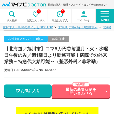
医師の求人・転職・アルバイトはマイナビDOCTOR
0
1
MENU
お気に入り求人
最近見た求人
マイページ
求人検索
医師求人・転職のマイナビDOCTOR
非常勤(アルバイト)医師求人
北海道
非常勤(アルバイト)求人
募集停止
【北海道／旭川市】コマ5万円◎毎週月・火・水曜
日午後のみ／週1曜日より勤務可能！病院での外来
業務～特急代支給可能～（整形外科／非常勤）
更新日 : 2023/09/28
求人No : 648456
最新の募集状況を
お気に入り
問い合わせる
こちらの求人は募集を停止しております。