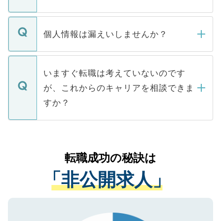
下記の理由によって、一般には公開してい
ません。
転職・入職を強要することは一切ありませ
ん。また、仮に応募先から内定をいただい
個人情報は漏えいしませんか？
■応募殺到を避けるため 人気のある医療機
たとしても、ご本人が納得しない限り、内
関を公にしてしまうと、応募が殺到する場
定を承諾する必要はありません。内定先へ
個人情報が漏えいすることはありませんの
合があります。 選考を効率よく行うため
の辞退の連絡はキャリアパートナーが行い
で、ご安心ください。当サイトからの登録
いますぐ転職は考えていないのです
に、医療機関が求める条件に合った人材の
ますので、ご安心ください。
などで収集したご登録者様の個人情報は、
が、これからのキャリアを相談できま
みを人材紹介会社に依頼するケースが増え
ご本人のキャリアアップおよび転職活動の
ています。
すか？
支援を目的に使用いたします。お預かりし
ているすべての個人データはご本人の許可
お気軽にご相談ください。先生専任のキャ
なく、医療機関側に開示したり、第三者に
リアパートナーが将来のご希望などをおう
提供することは一切ありません。また弊社
かがいして、現在の医療機関の状況や紹介
転職成功の秘訣は
は、個人情報の取り扱いについての厳密な
経験をまじえながら、適切なアドバイスを
管理基準を満たした事業者のみに付与され
「非公開求人」
させていただきます。すぐにご転職をされ
る、プライバシーマークを取得済みです。
ない方には、長期的なサポートが可能です
ご登録いただいた個人情報は、SSL（デー
ので、まずはご登録ください。
タ暗号化）によって保護されていますの
で、機密保持に関してもご安心ください。