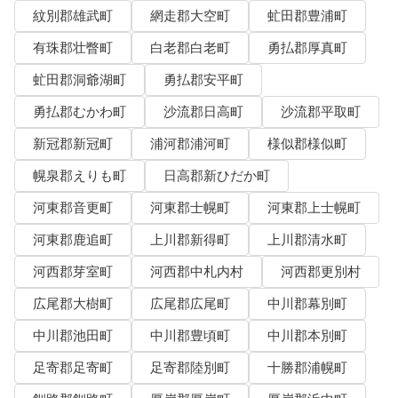
紋別郡雄武町
網走郡大空町
虻田郡豊浦町
有珠郡壮瞥町
白老郡白老町
勇払郡厚真町
虻田郡洞爺湖町
勇払郡安平町
勇払郡むかわ町
沙流郡日高町
沙流郡平取町
新冠郡新冠町
浦河郡浦河町
様似郡様似町
幌泉郡えりも町
日高郡新ひだか町
河東郡音更町
河東郡士幌町
河東郡上士幌町
河東郡鹿追町
上川郡新得町
上川郡清水町
河西郡芽室町
河西郡中札内村
河西郡更別村
広尾郡大樹町
広尾郡広尾町
中川郡幕別町
中川郡池田町
中川郡豊頃町
中川郡本別町
足寄郡足寄町
足寄郡陸別町
十勝郡浦幌町