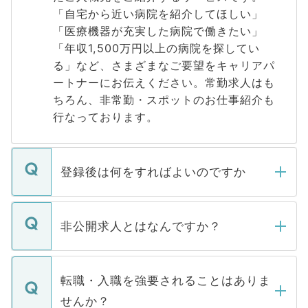
「自宅から近い病院を紹介してほしい」
「医療機器が充実した病院で働きたい」
「年収1,500万円以上の病院を探してい
る」など、さまざまなご要望をキャリアパ
ートナーにお伝えください。常勤求人はも
ちろん、非常勤・スポットのお仕事紹介も
行なっております。
登録後は何をすればよいのですか
ご登録いただきましたら、弊社担当者がご
登録内容を確認し、その後メールもしくは
非公開求人とはなんですか？
お電話にて次のステップのご案内をいたし
ます。通常、5営業日以内にはご連絡をせて
マイナビDOCTORで取り扱っている求人の
いただきますので、しばらくお待ちくださ
うち約3割は、Webサイトからご覧いただ
転職・入職を強要されることはありま
い。
けない「非公開求人」です。非公開求人は
せんか？