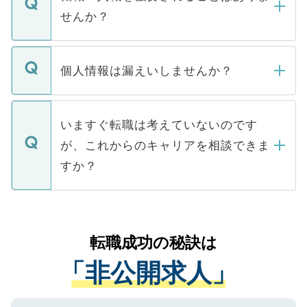
い。
けない「非公開求人」です。非公開求人は
せんか？
下記の理由によって、一般には公開してい
ません。
転職・入職を強要することは一切ありませ
ん。また、仮に応募先から内定をいただい
個人情報は漏えいしませんか？
■応募殺到を避けるため 人気のある医療機
たとしても、ご本人が納得しない限り、内
関を公にしてしまうと、応募が殺到する場
定を承諾する必要はありません。内定先へ
個人情報が漏えいすることはありませんの
合があります。 選考を効率よく行うため
の辞退の連絡はキャリアパートナーが行い
で、ご安心ください。当サイトからの登録
いますぐ転職は考えていないのです
に、医療機関が求める条件に合った人材の
ますので、ご安心ください。
などで収集したご登録者様の個人情報は、
が、これからのキャリアを相談できま
みを人材紹介会社に依頼するケースが増え
ご本人のキャリアアップおよび転職活動の
ています。
すか？
支援を目的に使用いたします。お預かりし
ているすべての個人データはご本人の許可
お気軽にご相談ください。先生専任のキャ
なく、医療機関側に開示したり、第三者に
リアパートナーが将来のご希望などをおう
提供することは一切ありません。また弊社
かがいして、現在の医療機関の状況や紹介
転職成功の秘訣は
は、個人情報の取り扱いについての厳密な
経験をまじえながら、適切なアドバイスを
管理基準を満たした事業者のみに付与され
「非公開求人」
させていただきます。すぐにご転職をされ
る、プライバシーマークを取得済みです。
ない方には、長期的なサポートが可能です
ご登録いただいた個人情報は、SSL（デー
ので、まずはご登録ください。