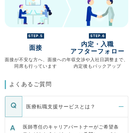
STEP.5
STEP.6
内定・入職
面接
アフターフォロー
面接が不安な方へ、
面接への
年収交渉や
入社日調整まで、
同席も
行っています
内定後もバックアップ
よくあるご質問
医療転職支援サービスとは？
医師専任のキャリアパートナーがご希望条