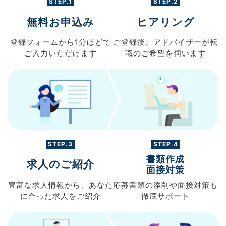
STEP.1
STEP.2
無料お申込み
ヒアリング
登録フォームから
1分ほどで
ご登録後、
アドバイザーが転
ご入力
いただけます
職の
ご希望を伺います
STEP.3
STEP.4
書類作成
求人のご紹介
面接対策
豊富な求人情報から、
あなた
応募書類の
添削や面接対策も
に合った求人を
ご紹介
徹底サポート