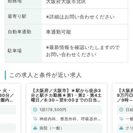
大阪府大阪市北区
勤務地
※詳細はお問い合わせください
最寄り駅
車通勤可能
自動車通勤
※最新情報を確認いたしますので
駐車場
お問い合わせください
この求人と条件が近い求人
・火・
【大阪府／大阪市】★駅から徒歩3
【大阪
30分／
分と駅チカ勤務★第1・第2・第4土
9万円
歩圏内の
曜日／8:30～翌9:00までの日当直
／9時
療のお
勤務◎救急外来のお仕事です（科目
す！《
勤）
不問／非常勤）
般内科
1回178,500円
日給
神経内科、整形外科、呼吸器外
一
科、泌尿器科、一般内科、循環器
病院（一般）
ク
内科、呼吸器内科、消化器内科、