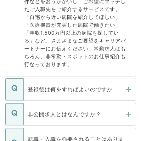
件などをおうかがいし、ご希望にマッチし
たご入職先をご紹介するサービスです。
「自宅から近い病院を紹介してほしい」
「医療機器が充実した病院で働きたい」
「年収1,500万円以上の病院を探してい
る」など、さまざまなご要望をキャリアパ
ートナーにお伝えください。常勤求人はも
ちろん、非常勤・スポットのお仕事紹介も
行なっております。
登録後は何をすればよいのですか
ご登録いただきましたら、弊社担当者がご
登録内容を確認し、その後メールもしくは
非公開求人とはなんですか？
お電話にて次のステップのご案内をいたし
ます。通常、5営業日以内にはご連絡をせて
マイナビDOCTORで取り扱っている求人の
いただきますので、しばらくお待ちくださ
うち約3割は、Webサイトからご覧いただ
転職・入職を強要されることはありま