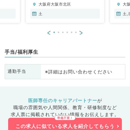
大阪府大阪市北区
大
内分泌・代謝内科、腎臓内科、血
液内科、外科系全般、一般外科、
土
土,
消化器外科、救急科・ＩＣＵ
<
>
手当/福利厚生
※詳細はお問い合わせください
通勤手当
医師専任のキャリアパートナー
が
職場の雰囲気や人間関係、
教育・研修制度など
求人票に掲載されていない情報をお伝えします。
この求人に似ている求人を紹介してもらう