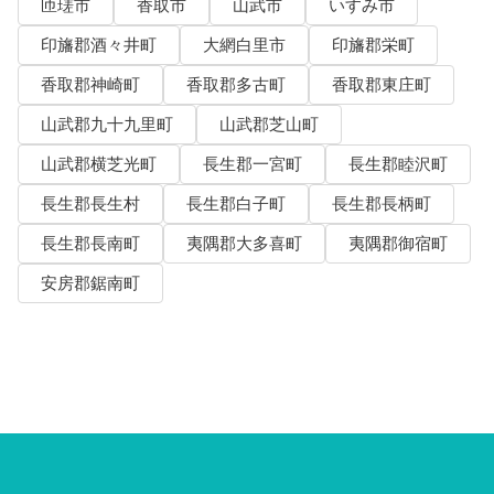
匝瑳市
香取市
山武市
いすみ市
印旛郡酒々井町
大網白里市
印旛郡栄町
香取郡神崎町
香取郡多古町
香取郡東庄町
山武郡九十九里町
山武郡芝山町
山武郡横芝光町
長生郡一宮町
長生郡睦沢町
長生郡長生村
長生郡白子町
長生郡長柄町
長生郡長南町
夷隅郡大多喜町
夷隅郡御宿町
安房郡鋸南町