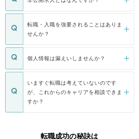
非公開求人とはなんですか？
お電話にて次のステップのご案内をいたし
ます。通常、5営業日以内にはご連絡をせて
マイナビDOCTORで取り扱っている求人の
いただきますので、しばらくお待ちくださ
うち約3割は、Webサイトからご覧いただ
転職・入職を強要されることはありま
い。
けない「非公開求人」です。非公開求人は
せんか？
下記の理由によって、一般には公開してい
ません。
転職・入職を強要することは一切ありませ
ん。また、仮に応募先から内定をいただい
個人情報は漏えいしませんか？
■応募殺到を避けるため 人気のある医療機
たとしても、ご本人が納得しない限り、内
関を公にしてしまうと、応募が殺到する場
定を承諾する必要はありません。内定先へ
個人情報が漏えいすることはありませんの
合があります。 選考を効率よく行うため
の辞退の連絡はキャリアパートナーが行い
で、ご安心ください。当サイトからの登録
いますぐ転職は考えていないのです
に、医療機関が求める条件に合った人材の
ますので、ご安心ください。
などで収集したご登録者様の個人情報は、
が、これからのキャリアを相談できま
みを人材紹介会社に依頼するケースが増え
ご本人のキャリアアップおよび転職活動の
ています。
すか？
支援を目的に使用いたします。お預かりし
ているすべての個人データはご本人の許可
お気軽にご相談ください。先生専任のキャ
なく、医療機関側に開示したり、第三者に
リアパートナーが将来のご希望などをおう
提供することは一切ありません。また弊社
かがいして、現在の医療機関の状況や紹介
転職成功の秘訣は
は、個人情報の取り扱いについての厳密な