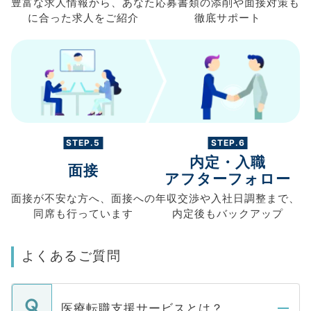
豊富な求人情報から、
あなた
応募書類の
添削や面接対策も
に合った求人を
ご紹介
徹底サポート
STEP.5
STEP.6
内定・入職
面接
アフターフォロー
面接が不安な方へ、
面接への
年収交渉や
入社日調整まで、
同席も
行っています
内定後もバックアップ
よくあるご質問
医療転職支援サービスとは？