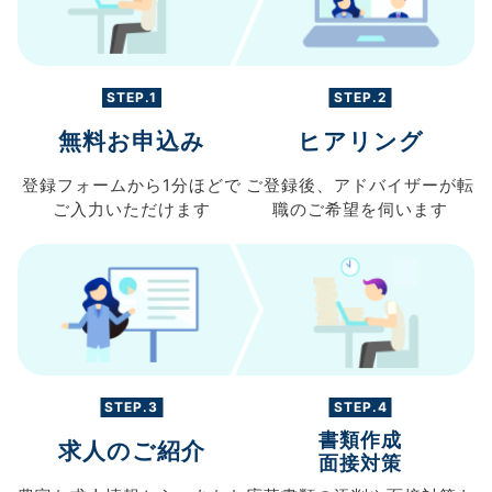
STEP.1
STEP.2
無料お申込み
ヒアリング
登録フォームから
1分ほどで
ご登録後、
アドバイザーが転
ご入力
いただけます
職の
ご希望を伺います
STEP.3
STEP.4
書類作成
求人のご紹介
面接対策