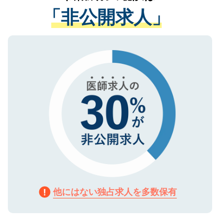
経験をまじえながら、適切なアドバイスを
管理基準を満たした事業者のみに付与され
「非公開求人」
させていただきます。すぐにご転職をされ
る、プライバシーマークを取得済みです。
ない方には、長期的なサポートが可能です
ご登録いただいた個人情報は、SSL（デー
ので、まずはご登録ください。
タ暗号化）によって保護されていますの
で、機密保持に関してもご安心ください。
他にはない独占求人を多数保有