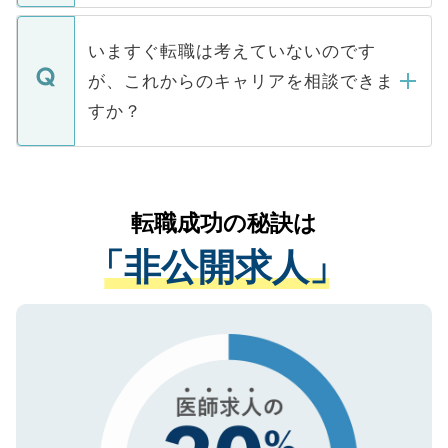
関を公にしてしまうと、応募が殺到する場
定を承諾する必要はありません。内定先へ
個人情報が漏えいすることはありませんの
合があります。 選考を効率よく行うため
の辞退の連絡はキャリアパートナーが行い
で、ご安心ください。当サイトからの登録
いますぐ転職は考えていないのです
に、医療機関が求める条件に合った人材の
ますので、ご安心ください。
などで収集したご登録者様の個人情報は、
が、これからのキャリアを相談できま
みを人材紹介会社に依頼するケースが増え
ご本人のキャリアアップおよび転職活動の
ています。
すか？
支援を目的に使用いたします。お預かりし
ているすべての個人データはご本人の許可
お気軽にご相談ください。先生専任のキャ
なく、医療機関側に開示したり、第三者に
リアパートナーが将来のご希望などをおう
提供することは一切ありません。また弊社
かがいして、現在の医療機関の状況や紹介
転職成功の秘訣は
は、個人情報の取り扱いについての厳密な
経験をまじえながら、適切なアドバイスを
管理基準を満たした事業者のみに付与され
「非公開求人」
させていただきます。すぐにご転職をされ
る、プライバシーマークを取得済みです。
ない方には、長期的なサポートが可能です
ご登録いただいた個人情報は、SSL（デー
ので、まずはご登録ください。
タ暗号化）によって保護されていますの
で、機密保持に関してもご安心ください。