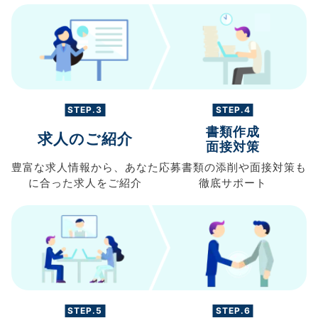
STEP.3
STEP.4
書類作成
求人のご紹介
面接対策
豊富な求人情報から、
あなた
応募書類の
添削や面接対策も
に合った求人を
ご紹介
徹底サポート
STEP.5
STEP.6