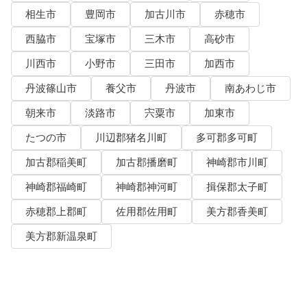
相生市
豊岡市
加古川市
赤穂市
西脇市
宝塚市
三木市
高砂市
川西市
小野市
三田市
加西市
丹波篠山市
養父市
丹波市
南あわじ市
朝来市
淡路市
宍粟市
加東市
たつの市
川辺郡猪名川町
多可郡多可町
加古郡稲美町
加古郡播磨町
神崎郡市川町
神崎郡福崎町
神崎郡神河町
揖保郡太子町
赤穂郡上郡町
佐用郡佐用町
美方郡香美町
美方郡新温泉町