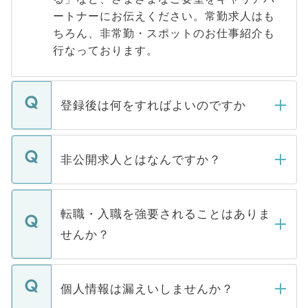
ートナーにお伝えください。常勤求人はも
ちろん、非常勤・スポットのお仕事紹介も
行なっております。
登録後は何をすればよいのですか
ご登録いただきましたら、弊社担当者がご
登録内容を確認し、その後メールもしくは
非公開求人とはなんですか？
お電話にて次のステップのご案内をいたし
ます。通常、5営業日以内にはご連絡をせて
マイナビDOCTORで取り扱っている求人の
いただきますので、しばらくお待ちくださ
うち約3割は、Webサイトからご覧いただ
転職・入職を強要されることはありま
い。
けない「非公開求人」です。非公開求人は
せんか？
下記の理由によって、一般には公開してい
ません。
転職・入職を強要することは一切ありませ
ん。また、仮に応募先から内定をいただい
個人情報は漏えいしませんか？
■応募殺到を避けるため 人気のある医療機
たとしても、ご本人が納得しない限り、内