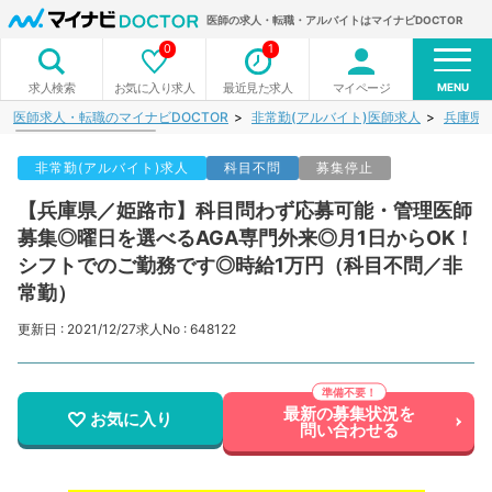
医師の求人・転職・アルバイトはマイナビDOCTOR
0
1
MENU
お気に入り求人
最近見た求人
マイページ
求人検索
医師求人・転職のマイナビDOCTOR
非常勤(アルバイト)医師求人
兵庫県
非常勤(アルバイト)求人
科目不問
募集停止
【兵庫県／姫路市】科目問わず応募可能・管理医師
募集◎曜日を選べるAGA専門外来◎月1日からOK！
シフトでのご勤務です◎時給1万円（科目不問／非
常勤）
更新日 : 2021/12/27
求人No : 648122
最新の募集状況を
お気に入り
問い合わせる