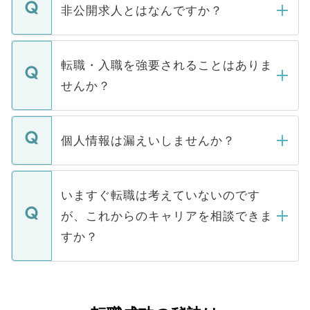
登録内容を確認し、その後メールもしくは
非公開求人とはなんですか？
お電話にて次のステップのご案内をいたし
ます。通常、5営業日以内にはご連絡をせて
マイナビDOCTORで取り扱っている求人の
いただきますので、しばらくお待ちくださ
うち約3割は、Webサイトからご覧いただ
転職・入職を強要されることはありま
い。
けない「非公開求人」です。非公開求人は
せんか？
下記の理由によって、一般には公開してい
ません。
転職・入職を強要することは一切ありませ
ん。また、仮に応募先から内定をいただい
個人情報は漏えいしませんか？
■応募殺到を避けるため 人気のある医療機
たとしても、ご本人が納得しない限り、内
関を公にしてしまうと、応募が殺到する場
定を承諾する必要はありません。内定先へ
個人情報が漏えいすることはありませんの
合があります。 選考を効率よく行うため
の辞退の連絡はキャリアパートナーが行い
で、ご安心ください。当サイトからの登録
いますぐ転職は考えていないのです
に、医療機関が求める条件に合った人材の
ますので、ご安心ください。
などで収集したご登録者様の個人情報は、
が、これからのキャリアを相談できま
みを人材紹介会社に依頼するケースが増え
ご本人のキャリアアップおよび転職活動の
ています。
すか？
支援を目的に使用いたします。お預かりし
ているすべての個人データはご本人の許可
お気軽にご相談ください。先生専任のキャ
なく、医療機関側に開示したり、第三者に
リアパートナーが将来のご希望などをおう
提供することは一切ありません。また弊社
かがいして、現在の医療機関の状況や紹介