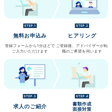
STEP.1
STEP.2
無料お申込み
ヒアリング
登録フォームから
1分ほどで
ご登録後、
アドバイザーが転
ご入力
いただけます
職の
ご希望を伺います
STEP.3
STEP.4
書類作成
求人のご紹介
面接対策