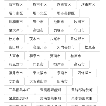
堺市堺区
堺市中区
堺市東区
堺市西区
堺市南区
堺市北区
堺市美原区
岸和田市
豊中市
池田市
吹田市
泉大津市
高槻市
貝塚市
守口市
枚方市
茨木市
八尾市
泉佐野市
富田林市
寝屋川市
河内長野市
松原市
大東市
和泉市
箕面市
柏原市
羽曳野市
門真市
摂津市
高石市
藤井寺市
東大阪市
泉南市
四條畷市
交野市
大阪狭山市
阪南市
三島郡島本町
豊能郡豊能町
豊能郡能勢町
泉北郡忠岡町
泉南郡熊取町
泉南郡田尻町