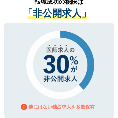
転職成功の秘訣は
は、個人情報の取り扱いについての厳密な
経験をまじえながら、適切なアドバイスを
管理基準を満たした事業者のみに付与され
「非公開求人」
させていただきます。すぐにご転職をされ
る、プライバシーマークを取得済みです。
ない方には、長期的なサポートが可能です
ご登録いただいた個人情報は、SSL（デー
ので、まずはご登録ください。
タ暗号化）によって保護されていますの
で、機密保持に関してもご安心ください。
他にはない独占求人を多数保有