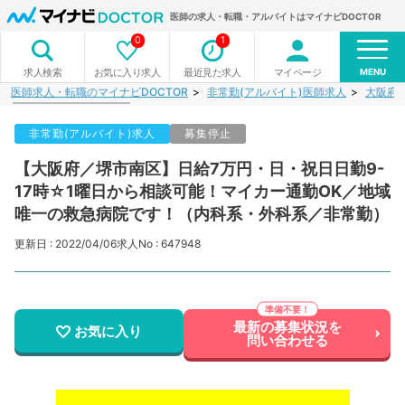
医師の求人・転職・アルバイトはマイナビDOCTOR
0
1
MENU
お気に入り求人
最近見た求人
マイページ
求人検索
医師求人・転職のマイナビDOCTOR
非常勤(アルバイト)医師求人
大阪府
非常勤(アルバイト)求人
募集停止
【大阪府／堺市南区】日給7万円・日・祝日日勤9-
17時☆1曜日から相談可能！マイカー通勤OK／地域
唯一の救急病院です！（内科系・外科系／非常勤）
更新日 : 2022/04/06
求人No : 647948
最新の募集状況を
お気に入り
問い合わせる