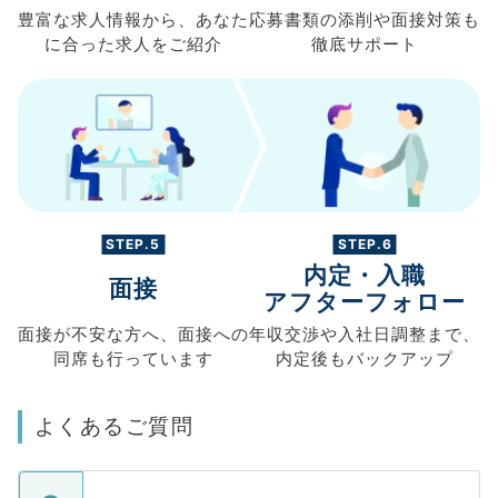
豊富な求人情報から、
あなた
応募書類の
添削や面接対策も
に合った求人を
ご紹介
徹底サポート
STEP.5
STEP.6
内定・入職
面接
アフターフォロー
面接が不安な方へ、
面接への
年収交渉や
入社日調整まで、
同席も
行っています
内定後もバックアップ
よくあるご質問