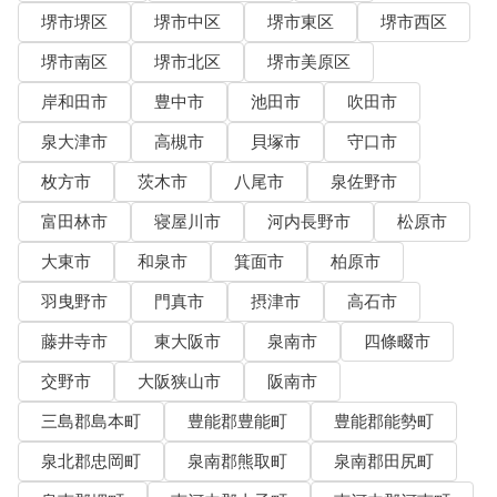
堺市堺区
堺市中区
堺市東区
堺市西区
堺市南区
堺市北区
堺市美原区
岸和田市
豊中市
池田市
吹田市
泉大津市
高槻市
貝塚市
守口市
枚方市
茨木市
八尾市
泉佐野市
富田林市
寝屋川市
河内長野市
松原市
大東市
和泉市
箕面市
柏原市
羽曳野市
門真市
摂津市
高石市
藤井寺市
東大阪市
泉南市
四條畷市
交野市
大阪狭山市
阪南市
三島郡島本町
豊能郡豊能町
豊能郡能勢町
泉北郡忠岡町
泉南郡熊取町
泉南郡田尻町