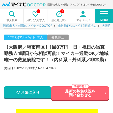
医師の求人・転職・アルバイトはマイナビDOCTOR
0
1
MENU
お気に入り求人
最近見た求人
マイページ
求人検索
医師求人・転職のマイナビDOCTOR
非常勤(アルバイト)医師求人
大阪府
非常勤(アルバイト)求人
募集停止
【大阪府／堺市南区】1回8万円 日・祝日の当直
勤務☆1曜日から相談可能！マイカー通勤OK／地域
唯一の救急病院です！（内科系・外科系／非常勤）
更新日 : 2025/05/13
求人No : 647946
最新の募集状況を
お気に入り
問い合わせる