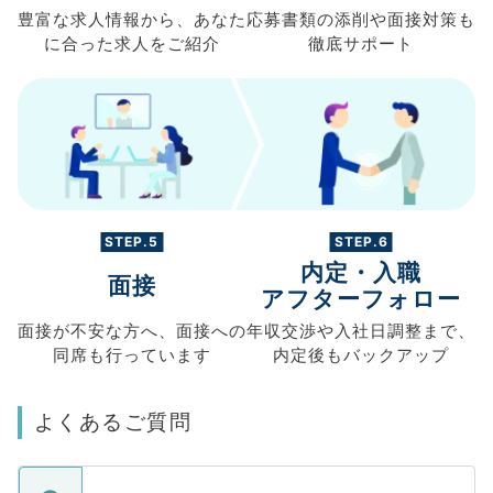
豊富な求人情報から、
あなた
応募書類の
添削や面接対策も
に合った求人を
ご紹介
徹底サポート
STEP.5
STEP.6
内定・入職
面接
アフターフォロー
面接が不安な方へ、
面接への
年収交渉や
入社日調整まで、
同席も
行っています
内定後もバックアップ
よくあるご質問