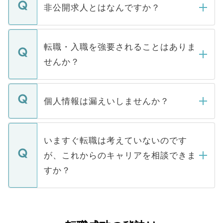
登録内容を確認し、その後メールもしくは
非公開求人とはなんですか？
お電話にて次のステップのご案内をいたし
ます。通常、5営業日以内にはご連絡をせて
マイナビDOCTORで取り扱っている求人の
いただきますので、しばらくお待ちくださ
うち約3割は、Webサイトからご覧いただ
転職・入職を強要されることはありま
い。
けない「非公開求人」です。非公開求人は
せんか？
下記の理由によって、一般には公開してい
ません。
転職・入職を強要することは一切ありませ
ん。また、仮に応募先から内定をいただい
個人情報は漏えいしませんか？
■応募殺到を避けるため 人気のある医療機
たとしても、ご本人が納得しない限り、内
関を公にしてしまうと、応募が殺到する場
定を承諾する必要はありません。内定先へ
個人情報が漏えいすることはありませんの
合があります。 選考を効率よく行うため
の辞退の連絡はキャリアパートナーが行い
で、ご安心ください。当サイトからの登録
いますぐ転職は考えていないのです
に、医療機関が求める条件に合った人材の
ますので、ご安心ください。
などで収集したご登録者様の個人情報は、
が、これからのキャリアを相談できま
みを人材紹介会社に依頼するケースが増え
ご本人のキャリアアップおよび転職活動の
ています。
すか？
支援を目的に使用いたします。お預かりし
ているすべての個人データはご本人の許可
お気軽にご相談ください。先生専任のキャ
なく、医療機関側に開示したり、第三者に
リアパートナーが将来のご希望などをおう
提供することは一切ありません。また弊社
かがいして、現在の医療機関の状況や紹介