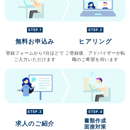
STEP.1
STEP.2
無料お申込み
ヒアリング
登録フォームから
1分ほどで
ご登録後、
アドバイザーが転
ご入力
いただけます
職の
ご希望を伺います
STEP.3
STEP.4
書類作成
求人のご紹介
面接対策