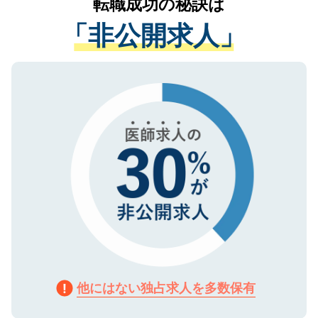
転職成功の秘訣は
は、個人情報の取り扱いについての厳密な
経験をまじえながら、適切なアドバイスを
管理基準を満たした事業者のみに付与され
「非公開求人」
させていただきます。すぐにご転職をされ
る、プライバシーマークを取得済みです。
ない方には、長期的なサポートが可能です
ご登録いただいた個人情報は、SSL（デー
ので、まずはご登録ください。
タ暗号化）によって保護されていますの
で、機密保持に関してもご安心ください。
他にはない独占求人を多数保有