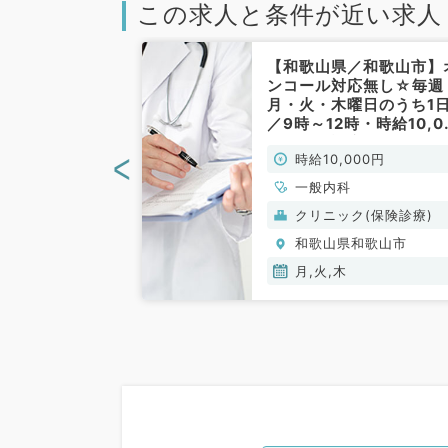
この求人と条件が近い求人
／和歌山市】
【和歌山県／和歌山市】
アクセス抜群／
ンコール対応無し☆毎週
（終日）・日給
月・火・木曜日のうち1
円／外来、訪問診
／9時～12時・時給10,0
ど（内科／非常
円◎外来診療のお仕事で
<
00円
時給10,000円
（一般内科／非常勤）
一般内科
(保険診療)
クリニック(保険診療)
和歌山市
和歌山県和歌山市
月,火,木