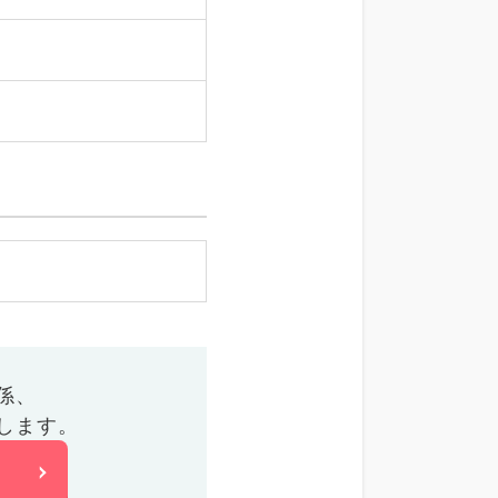
係、
します。