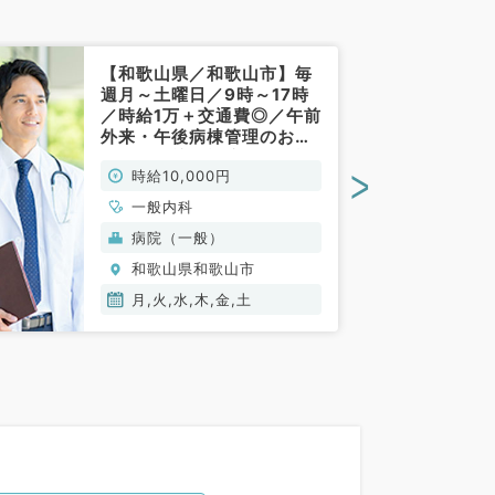
【和歌山県／和歌山市】毎
週月～土曜日／9時～17時
／時給1万＋交通費◎／午前
外来・午後病棟管理のお仕
事です☆訪問診療もご相談
>
時給10,000円
可能◎（一般内科／非常
勤）
一般内科
病院（一般）
和歌山県和歌山市
月,火,水,木,金,土