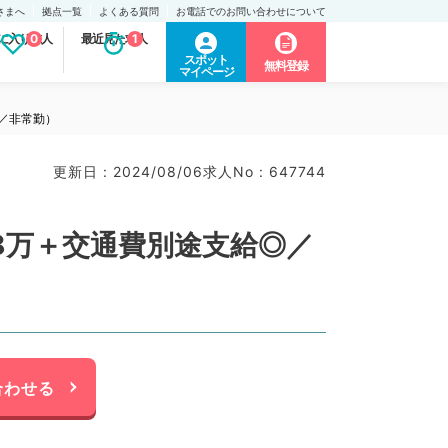
さまへ
拠点一覧
よくある質問
お電話でのお問い合わせについて
に入り求人
0
最近見た求人
1
スポット
無料登録
マイページ
／非常勤）
更新日 : 2024/08/06
求人No : 647744
8万＋交通費別途支給◎／
）
合わせる