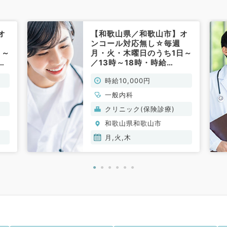
オ
【和歌山県／和歌山市】オ
ンコール対応無し☆毎週
日～
月・火・木曜日のうち1日～
00
／13時～18時・時給
す
10,000円◎外来診療のお
時給10,000円
仕事です（一般内科／非常
勤）
一般内科
クリニック(保険診療)
和歌山県和歌山市
月,火,木