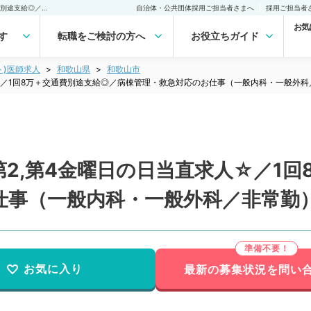
【和歌山県／和歌山市】第2,第4金曜日の日当直求人☆／1回8万＋交通費別途支給◎／病棟管理・救急対応のお仕事（一般内科・一般外科／非常勤）非常勤(アルバイト)の求人｜医師の求人・転職・アルバイトは【マイナビDOCTOR】
自治体・公共団体採用ご担当者さまへ
採用ご担当者
お気
す
転職をご検討の方へ
お役立ちガイド
ト)医師求人
和歌山県
和歌山市
☆／1回8万＋交通費別途支給◎／病棟管理・救急対応のお仕事（一般内科・一般外科
2,第4金曜日の日当直求人☆／1回
仕事（一般内科・一般外科／非常勤
お気に入り
最新の募集状況を問い