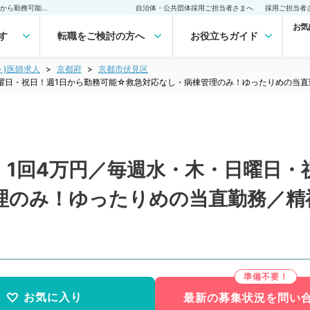
【京都府／京都市伏見区】1回4万円／毎週水・木・日曜日・祝日！週1日から勤務可能☆救急対応なし・病棟管理のみ！ゆったりめの当直勤務／精神科病院でのお仕事です！（精神科／非常勤）非常勤(アルバイト)の求人｜医師の求人・転職・アルバイトは【マイナビDOCTOR】
自治体・公共団体採用ご担当者さまへ
採用ご担当者
お気
す
転職をご検討の方へ
お役立ちガイド
ト)医師求人
京都府
京都市伏見区
日曜日・祝日！週1日から勤務可能☆救急対応なし・病棟管理のみ！ゆったりめの当
1回4万円／毎週水・木・日曜日・
理のみ！ゆったりめの当直勤務／精
お気に入り
最新の募集状況を問い