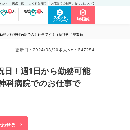
さまへ
拠点一覧
よくある質問
お電話でのお問い合わせについて
に入り求人
0
最近見た求人
1
スポット
無料登録
マイページ
直勤務／精神科病院でのお仕事です！（精神科／非常勤）
更新日 : 2024/08/20
求人No : 647284
祝日！週1日から勤務可能
神科病院でのお仕事で
合わせる