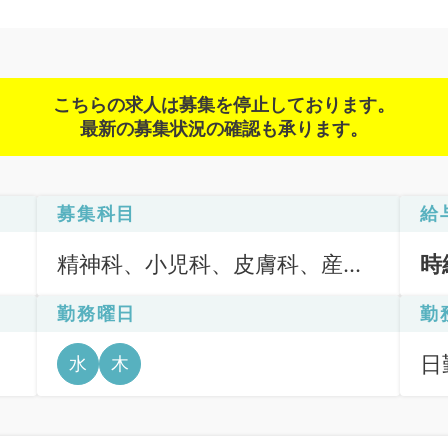
こちらの求人は募集を停止しております。
最新の募集状況の確認も承ります。
募集科目
給
精神科、小児科、皮膚科、産婦
時
人科、眼科、放射線科、麻酔
勤務曜日
勤
科、一般内科、外科系全般、一
般外科、科目不問
日
水
木
6