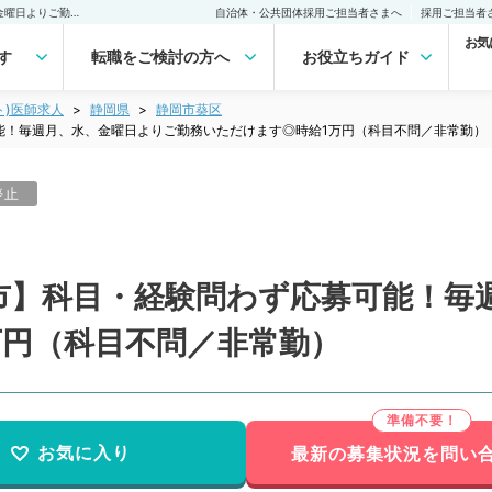
【静岡県／静岡市・浜松市】科目・経験問わず応募可能！毎週月、水、金曜日よりご勤務いただけます◎時給1万円（科目不問／非常勤）非常勤(アルバイト)の求人｜医師の求人・転職・アルバイトは【マイナビDOCTOR】
自治体・公共団体採用ご担当者さまへ
採用ご担当者
お気
す
転職をご検討の方へ
お役立ちガイド
ト)医師求人
静岡県
静岡市葵区
能！毎週月、水、金曜日よりご勤務いただけます◎時給1万円（科目不問／非常勤）
停止
市】科目・経験問わず応募可能！毎
万円（科目不問／非常勤）
お気に入り
最新の募集状況を問い