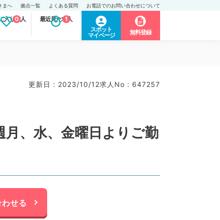
さまへ
拠点一覧
よくある質問
お電話でのお問い合わせについて
に入り求人
0
最近見た求人
1
スポット
無料登録
マイページ
更新日 : 2023/10/12
求人No : 647257
週月、水、金曜日よりご勤
合わせる