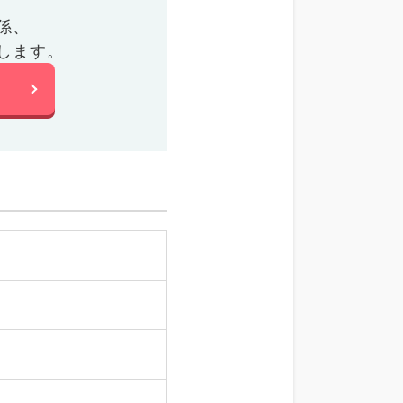
係、
します。