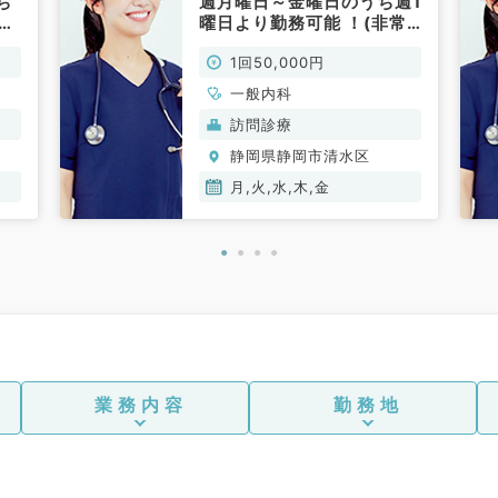
ち
週月曜日～金曜日のうち週1
(非
曜日より勤務可能 ！(非常
勤／一般内科)
1回50,000円
一般内科
訪問診療
静岡県静岡市清水区
月,火,水,木,金
業務内容
勤務地