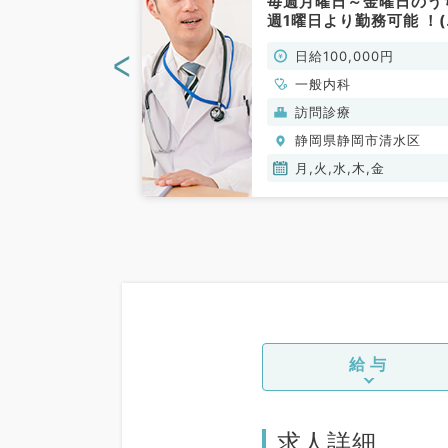
ト◎月～金曜日
毎週月曜日～金曜日のう
より勤務可能
週1曜日より勤務可能 ！
非常勤）
常勤／一般内科)
<
00円
日給100,000円
、一般内科、循環
一般内科
呼吸器内科、消化
(保険診療)
訪問診療
内分泌・代謝内
岡市清水区
静岡県静岡市清水区
内科、老年内科、
木,金
月,火,水,木,金
給与
求人詳細