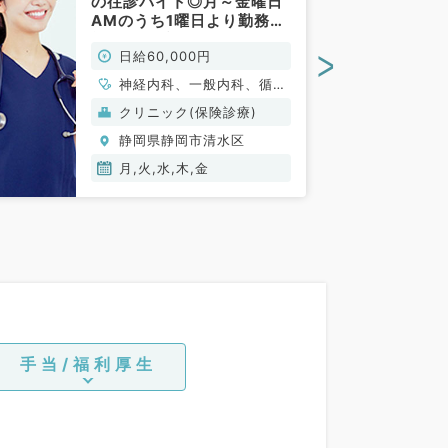
の往診バイト◎月～金曜日
AMのうち1曜日より勤務可
能（内科系／非常勤）
>
日給60,000円
神経内科、一般内科、循環
器内科、呼吸器内科、消化
クリニック(保険診療)
器内科、内分泌・代謝内
静岡県静岡市清水区
科、腎臓内科、老年内科、
血液内科
月,火,水,木,金
手当/福利厚生