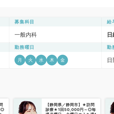
募集科目
給
一般内科
日
勤務曜日
勤
日
月
火
水
木
金
6
問
【静岡県／静岡市】★訪問
～◎
診療★1回50,000円～◎毎