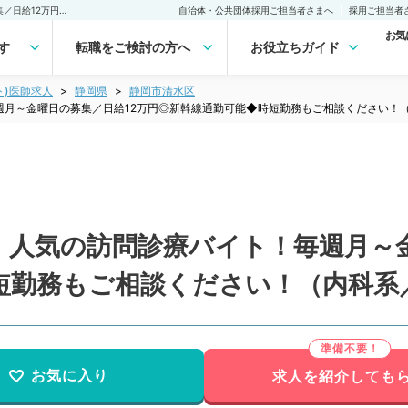
【静岡県／静岡市清水区】人気の訪問診療バイト！毎週月～金曜日の募集／日給12万円◎新幹線通勤可能◆時短勤務もご相談ください！（内科系／非常勤）非常勤(アルバイト)の求人｜医師の求人・転職・アルバイトは【マイナビDOCTOR】
自治体・公共団体採用ご担当者さまへ
採用ご担当者
お気
す
転職をご検討の方へ
お役立ちガイド
ト)医師求人
静岡県
静岡市清水区
週月～金曜日の募集／日給12万円◎新幹線通勤可能◆時短勤務もご相談ください！
】人気の訪問診療バイト！毎週月～金
短勤務もご相談ください！（内科系
お気に入り
求人を紹介しても