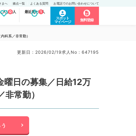
さまへ
拠点一覧
よくある質問
お電話でのお問い合わせについて
に入り求人
0
最近見た求人
1
スポット
無料登録
マイページ
（内科系／非常勤）
更新日 : 2026/02/19
求人No : 647195
曜日の募集／日給12万
／非常勤）
らう