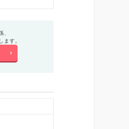
係、
します。