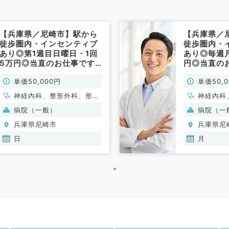
【兵庫県／尼崎市】駅から
【兵庫県／
徒歩圏内・インセンティブ
徒歩圏内・
あり◎第1週目日曜日・1回
あり◎毎週
5万円◎当直のお仕事です
円◎当直の
（一般内科・一般外科／非
般内科・一
単価50,000円
単価50,
常勤）
勤）
神経内科、整形外科、形成
神経内科
外科、脳神経外科、呼吸器
外科、脳
病院（一般）
病院（一
外科、心臓血管外科、小児
外科、心
兵庫県尼崎市
兵庫県尼
外科、泌尿器科、一般内
外科、泌
科、循環器内科、呼吸器内
科、循環
日
月
科、消化器内科、内分泌・
科、消化
代謝内科、腎臓内科、老年
代謝内科
内科、血液内科、外科系全
内科、血
般、一般外科、消化器外
般、一般
科、乳腺外科、膠原病科、
科、乳腺
スポーツ整形外科、大腸・
スポーツ
肛門外科
肛門外科