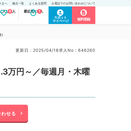
さまへ
拠点一覧
よくある質問
お電話でのお問い合わせについて
に入り求人
0
最近見た求人
1
スポット
無料登録
マイページ
勤）
更新日 : 2025/04/18
求人No : 646260
.3万円～／毎週月・木曜
合わせる