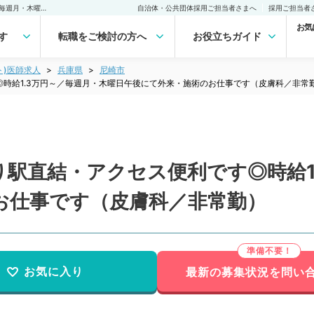
【兵庫県／尼崎市】最寄り駅直結・アクセス便利です◎時給1.3万円～／毎週月・木曜日午後にて外来・施術のお仕事です（皮膚科／非常勤）非常勤(アルバイト)の求人｜医師の求人・転職・アルバイトは【マイナビDOCTOR】
自治体・公共団体採用ご担当者さまへ
採用ご担当者
お気
す
転職をご検討の方へ
お役立ちガイド
ト)医師求人
兵庫県
尼崎市
時給1.3万円～／毎週月・木曜日午後にて外来・施術のお仕事です（皮膚科／非常
駅直結・アクセス便利です◎時給1
お仕事です（皮膚科／非常勤）
お気に入り
最新の募集状況を問い