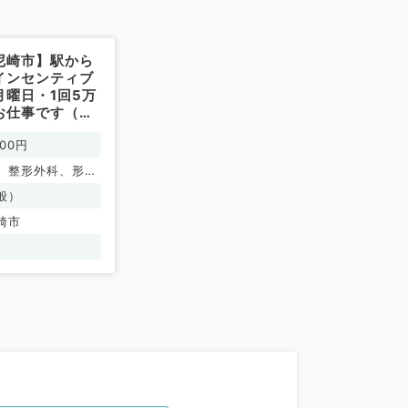
尼崎市】駅から
インセンティブ
月曜日・1回5万
お仕事です（一
般外科／非常
000円
、整形外科、形成
神経外科、呼吸器
般）
臓血管外科、小児
崎市
尿器科、一般内
器内科、呼吸器内
器内科、内分泌・
、腎臓内科、老年
液内科、外科系全
外科、消化器外
外科、膠原病科、
整形外科、大腸・