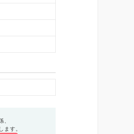
係、
します。