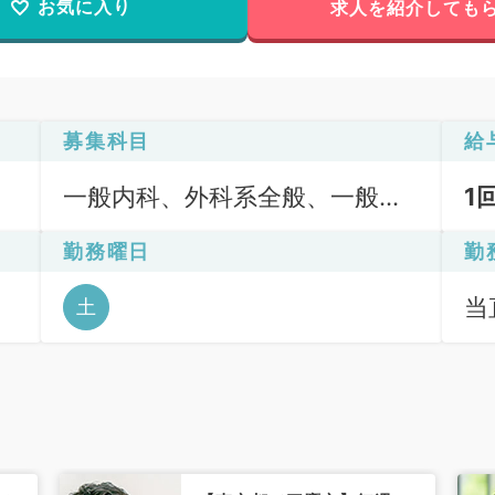
お気に入り
求人を紹介しても
募集科目
給
一般内科、外科系全般、一般外
1
科
勤務曜日
勤
当直
土