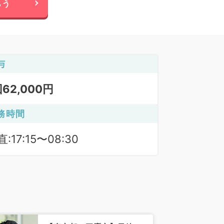
らう
与
回62,000円
務時間
:17:15〜08:30