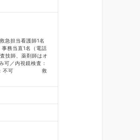
救急担当看護師1名
・事務当直1名（電話
検査技師、薬剤師はオ
可／内視鏡検査：
エコ－：不可 救