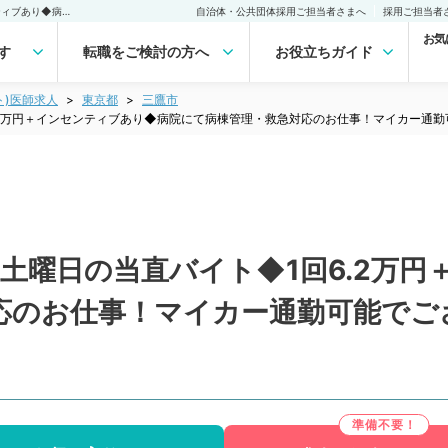
【東京都／三鷹市】第2週土曜日の当直バイト◆1回6.2万円＋インセンティブあり◆病院にて病棟管理・救急対応のお仕事！マイカー通勤可能でございます◎（内科系・外科系／非常勤）非常勤(アルバイト)の求人｜医師の求人・転職・アルバイトは【マイナビDOCTOR】
自治体・公共団体採用ご担当者さまへ
採用ご担当者
お気
す
転職をご検討の方へ
お役立ちガイド
ト)医師求人
東京都
三鷹市
.2万円＋インセンティブあり◆病院にて病棟管理・救急対応のお仕事！マイカー通
土曜日の当直バイト◆1回6.2万
応のお仕事！マイカー通勤可能でご