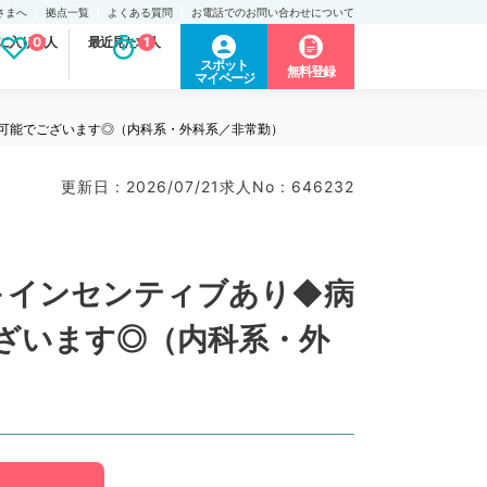
さまへ
拠点一覧
よくある質問
お電話でのお問い合わせについて
に入り求人
0
最近見た求人
1
スポット
無料登録
マイページ
勤可能でございます◎（内科系・外科系／非常勤）
更新日 : 2026/07/21
求人No : 646232
円＋インセンティブあり◆病
ざいます◎（内科系・外