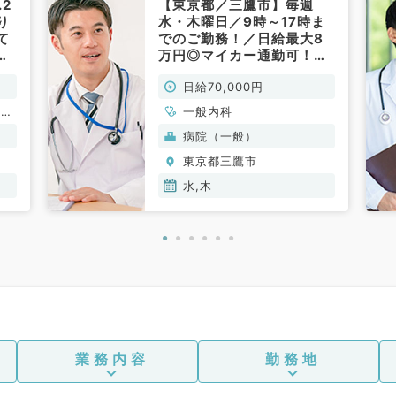
2
【東京都／三鷹市】毎週
り
水・木曜日／9時～17時ま
て
でのご勤務！／日給最大8
仕
万円◎マイカー通勤可！病
マ
院にて一般外来のお仕事で
日給70,000円
内
す（一般内科／非常勤）
、一
一般内科
病院（一般）
東京都三鷹市
水,木
業務内容
勤務地