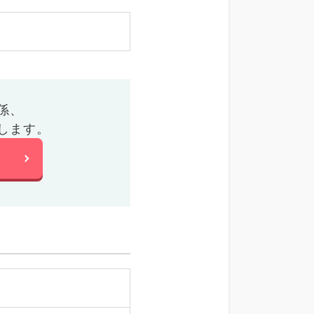
係、
します。