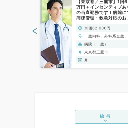
三鷹市】常勤ご
【東京都／三鷹市】1回6.
い先生へ◎外来
万円＋インセンティブあ
病棟管理◎17
の当直勤務です！病院に
日給7万円～
病棟管理・救急対応のお
日で週3勤務募
事！◎毎週月曜の募集～
<
00円
単価62,000円
科／非常勤）
イカー通勤可能～（一般
科、一般外科／非常勤）
一般内科、外科系全般
般外科
般）
病院（一般）
鷹市
東京都三鷹市
木,金
月
給与