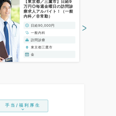
【東京都／三鷹市】日給9
万円◎毎週金曜日の訪問診
療求人アルバイト！（一般
内科／非常勤）
>
日給90,000円
一般内科
訪問診療
東京都三鷹市
金
手当/福利厚生