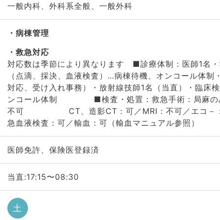
一般内科、外科系全般、一般外科
病棟管理
救急対応
対応数は季節により異なります ■診療体制：医師1名・
（点滴、採決、血液検査）…病棟待機、オンコール体制
対応、受け入れ事務）・放射線技師1名（当直）・臨床
ンコール体制 ■検査・処置：救急手術：局麻のみ
不可 CT、造影CT：可／MRI：不可／
急血液検査：可／輸血：可（輸血マニュアル参照）
医師免許、保険医登録済
当直:17:15〜08:30
土