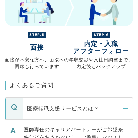
STEP.5
STEP.6
内定・入職
面接
アフターフォロー
面接が不安な方へ、
面接への
年収交渉や
入社日調整まで、
同席も
行っています
内定後もバックアップ
よくあるご質問
医療転職支援サービスとは？
医師専任のキャリアパートナーがご希望条
件などをおうかがいし、ご希望にマッチし