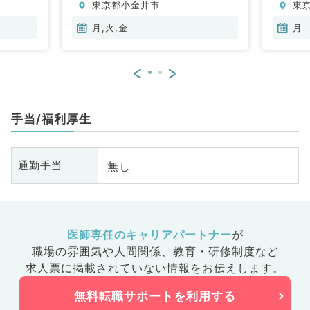
東京都小金井市
東
系全般、
臓
一
月,火,金
月
<
>
手当/福利厚生
無し
通勤手当
医師専任のキャリアパートナー
が
職場の雰囲気や人間関係、
教育・研修制度など
求人票に掲載されていない情報をお伝えします。
無料転職サポートを利用する