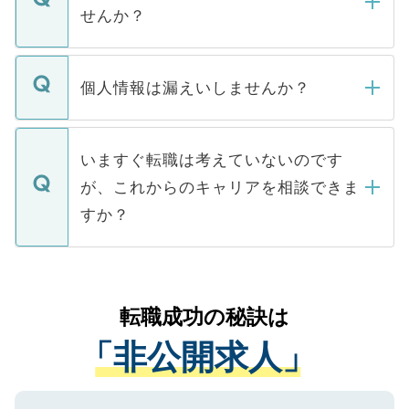
い。
けない「非公開求人」です。非公開求人は
せんか？
下記の理由によって、一般には公開してい
ません。
転職・入職を強要することは一切ありませ
ん。また、仮に応募先から内定をいただい
個人情報は漏えいしませんか？
■応募殺到を避けるため 人気のある医療機
たとしても、ご本人が納得しない限り、内
関を公にしてしまうと、応募が殺到する場
定を承諾する必要はありません。内定先へ
個人情報が漏えいすることはありませんの
合があります。 選考を効率よく行うため
の辞退の連絡はキャリアパートナーが行い
で、ご安心ください。当サイトからの登録
いますぐ転職は考えていないのです
に、医療機関が求める条件に合った人材の
ますので、ご安心ください。
などで収集したご登録者様の個人情報は、
が、これからのキャリアを相談できま
みを人材紹介会社に依頼するケースが増え
ご本人のキャリアアップおよび転職活動の
ています。
すか？
支援を目的に使用いたします。お預かりし
ているすべての個人データはご本人の許可
お気軽にご相談ください。先生専任のキャ
なく、医療機関側に開示したり、第三者に
リアパートナーが将来のご希望などをおう
提供することは一切ありません。また弊社
かがいして、現在の医療機関の状況や紹介
転職成功の秘訣は
は、個人情報の取り扱いについての厳密な
経験をまじえながら、適切なアドバイスを
管理基準を満たした事業者のみに付与され
「非公開求人」
させていただきます。すぐにご転職をされ
る、プライバシーマークを取得済みです。
ない方には、長期的なサポートが可能です
ご登録いただいた個人情報は、SSL（デー
ので、まずはご登録ください。
タ暗号化）によって保護されていますの