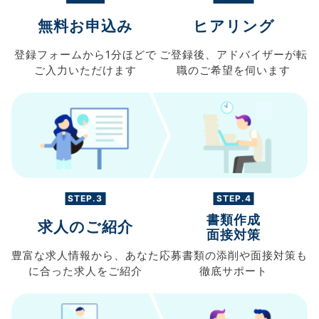
無料お申込み
ヒアリング
登録フォームから
1分ほどで
ご登録後、
アドバイザーが転
ご入力
いただけます
職の
ご希望を伺います
STEP.3
STEP.4
書類作成
求人のご紹介
面接対策
豊富な求人情報から、
あなた
応募書類の
添削や面接対策も
に合った求人を
ご紹介
徹底サポート