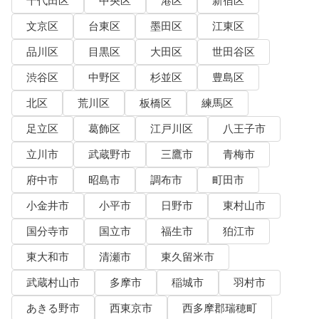
千代田区
中央区
港区
新宿区
文京区
台東区
墨田区
江東区
品川区
目黒区
大田区
世田谷区
渋谷区
中野区
杉並区
豊島区
北区
荒川区
板橋区
練馬区
足立区
葛飾区
江戸川区
八王子市
立川市
武蔵野市
三鷹市
青梅市
府中市
昭島市
調布市
町田市
小金井市
小平市
日野市
東村山市
国分寺市
国立市
福生市
狛江市
東大和市
清瀬市
東久留米市
武蔵村山市
多摩市
稲城市
羽村市
あきる野市
西東京市
西多摩郡瑞穂町