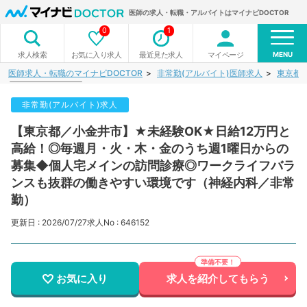
医師の求人・転職・アルバイトはマイナビDOCTOR
0
1
MENU
お気に入り求人
最近見た求人
マイページ
求人検索
医師求人・転職のマイナビDOCTOR
非常勤(アルバイト)医師求人
東京都
非常勤(アルバイト)求人
【東京都／小金井市】★未経験OK★日給12万円と
高給！◎毎週月・火・木・金のうち週1曜日からの
募集◆個人宅メインの訪問診療◎ワークライフバラ
ンスも抜群の働きやすい環境です（神経内科／非常
勤）
更新日 : 2026/07/27
求人No : 646152
お気に入り
求人を紹介してもらう