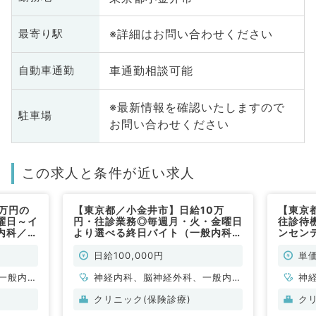
※詳細はお問い合わせください
最寄り駅
車通勤相談可能
自動車通勤
※最新情報を確認いたしますので
駐車場
お問い合わせください
この求人と条件が近い求人
万円の
【東京都／小金井市】日給10万
【東京
曜日～イ
円・往診業務◎毎週月・火・金曜日
往診待
内科／非
より選べる終日バイト（一般内科／
ンセン
非常勤）
常勤）
日給100,000円
単価
一般内
神経内科、脳神経外科、一般内
神
内科、消
科、老年内科、外科系全般、一般
科
クリニック(保険診療)
ク
内科、腎
外科
化