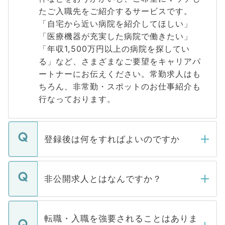
たご入職先をご紹介するサービスです。
「自宅から近い病院を紹介してほしい」
「医療機器が充実した病院で働きたい」
「年収1,500万円以上の病院を探してい
る」など、さまざまなご要望をキャリアパ
ートナーにお伝えください。常勤求人はも
ちろん、非常勤・スポットのお仕事紹介も
行なっております。
登録後は何をすればよいのですか
ご登録いただきましたら、弊社担当者がご
登録内容を確認し、その後メールもしくは
非公開求人とはなんですか？
お電話にて次のステップのご案内をいたし
ます。通常、5営業日以内にはご連絡をせて
マイナビDOCTORで取り扱っている求人の
いただきますので、しばらくお待ちくださ
うち約3割は、Webサイトからご覧いただ
転職・入職を強要されることはありま