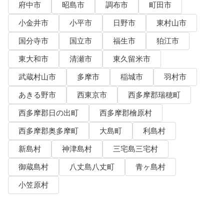
府中市
昭島市
調布市
町田市
小金井市
小平市
日野市
東村山市
国分寺市
国立市
福生市
狛江市
東大和市
清瀬市
東久留米市
武蔵村山市
多摩市
稲城市
羽村市
あきる野市
西東京市
西多摩郡瑞穂町
西多摩郡日の出町
西多摩郡檜原村
西多摩郡奥多摩町
大島町
利島村
新島村
神津島村
三宅島三宅村
御蔵島村
八丈島八丈町
青ヶ島村
小笠原村