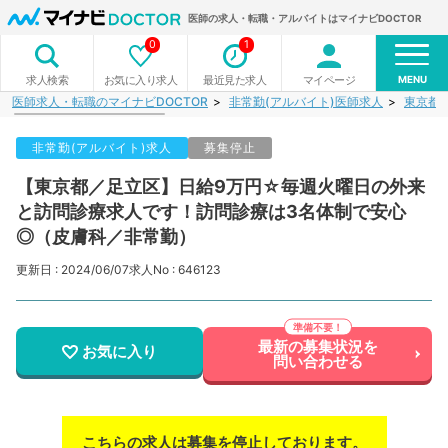
医師の求人・転職・アルバイトはマイナビDOCTOR
0
1
MENU
お気に入り求人
最近見た求人
マイページ
求人検索
医師求人・転職のマイナビDOCTOR
非常勤(アルバイト)医師求人
東京都
非常勤(アルバイト)求人
募集停止
【東京都／足立区】日給9万円☆毎週火曜日の外来
と訪問診療求人です！訪問診療は3名体制で安心
◎（皮膚科／非常勤）
更新日 : 2024/06/07
求人No : 646123
最新の募集状況を
お気に入り
問い合わせる
こちらの求人は募集を停止しております。