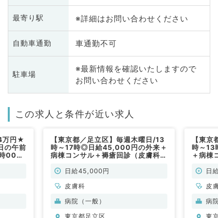
※詳細はお問い合わせください
最寄り駅
車通勤不可
自動車通勤
※最新情報を確認いたしますので
駐車場
お問い合わせください
この求人と条件が近い求人
4万円★
【東京都／足立区】毎週木曜日/13
【東京
日の午前
時～17時◎日給45,000円の外来＋
時～13
時00分
病棟コンサル＋褥瘡回診（皮膚科／
＋病棟
ニック
非常勤）
／非常
科／非常
日給45,000円
日給
皮膚科
皮
病院（一般）
病
東京都足立区
東