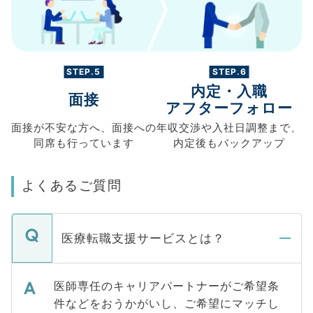
STEP.5
STEP.6
内定・入職
面接
アフターフォロー
面接が不安な方へ、
面接への
年収交渉や
入社日調整まで、
同席も
行っています
内定後もバックアップ
よくあるご質問
医療転職支援サービスとは？
医師専任のキャリアパートナーがご希望条
件などをおうかがいし、ご希望にマッチし