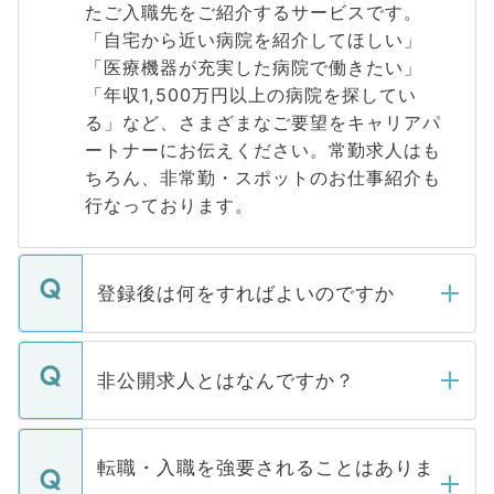
たご入職先をご紹介するサービスです。
「自宅から近い病院を紹介してほしい」
「医療機器が充実した病院で働きたい」
「年収1,500万円以上の病院を探してい
る」など、さまざまなご要望をキャリアパ
ートナーにお伝えください。常勤求人はも
ちろん、非常勤・スポットのお仕事紹介も
行なっております。
登録後は何をすればよいのですか
ご登録いただきましたら、弊社担当者がご
登録内容を確認し、その後メールもしくは
非公開求人とはなんですか？
お電話にて次のステップのご案内をいたし
ます。通常、5営業日以内にはご連絡をせて
マイナビDOCTORで取り扱っている求人の
いただきますので、しばらくお待ちくださ
うち約3割は、Webサイトからご覧いただ
転職・入職を強要されることはありま
い。
けない「非公開求人」です。非公開求人は