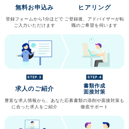
無料お申込み
ヒアリング
登録フォームから
1分ほどで
ご登録後、
アドバイザーが転
ご入力
いただけます
職の
ご希望を伺います
STEP.3
STEP.4
書類作成
求人のご紹介
面接対策
豊富な求人情報から、
あなた
応募書類の
添削や面接対策も
に合った求人を
ご紹介
徹底サポート