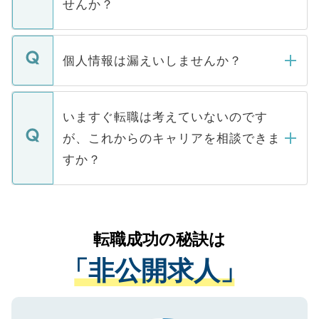
せんか？
下記の理由によって、一般には公開してい
ません。
転職・入職を強要することは一切ありませ
ん。また、仮に応募先から内定をいただい
個人情報は漏えいしませんか？
■応募殺到を避けるため 人気のある医療機
たとしても、ご本人が納得しない限り、内
関を公にしてしまうと、応募が殺到する場
定を承諾する必要はありません。内定先へ
個人情報が漏えいすることはありませんの
合があります。 選考を効率よく行うため
の辞退の連絡はキャリアパートナーが行い
で、ご安心ください。当サイトからの登録
いますぐ転職は考えていないのです
に、医療機関が求める条件に合った人材の
ますので、ご安心ください。
などで収集したご登録者様の個人情報は、
が、これからのキャリアを相談できま
みを人材紹介会社に依頼するケースが増え
ご本人のキャリアアップおよび転職活動の
ています。
すか？
支援を目的に使用いたします。お預かりし
ているすべての個人データはご本人の許可
お気軽にご相談ください。先生専任のキャ
なく、医療機関側に開示したり、第三者に
リアパートナーが将来のご希望などをおう
提供することは一切ありません。また弊社
かがいして、現在の医療機関の状況や紹介
転職成功の秘訣は
は、個人情報の取り扱いについての厳密な
経験をまじえながら、適切なアドバイスを
管理基準を満たした事業者のみに付与され
「非公開求人」
させていただきます。すぐにご転職をされ
る、プライバシーマークを取得済みです。
ない方には、長期的なサポートが可能です
ご登録いただいた個人情報は、SSL（デー
ので、まずはご登録ください。
タ暗号化）によって保護されていますの