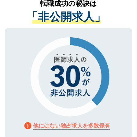
転職成功の秘訣は
は、個人情報の取り扱いについての厳密な
経験をまじえながら、適切なアドバイスを
管理基準を満たした事業者のみに付与され
「非公開求人」
させていただきます。すぐにご転職をされ
る、プライバシーマークを取得済みです。
ない方には、長期的なサポートが可能です
ご登録いただいた個人情報は、SSL（デー
ので、まずはご登録ください。
タ暗号化）によって保護されていますの
で、機密保持に関してもご安心ください。
他にはない独占求人を多数保有