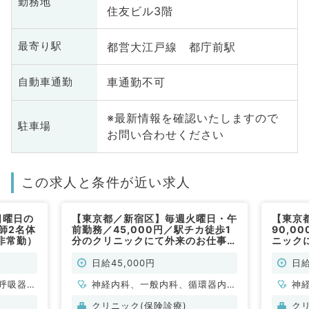
勤務地
住友ビル3階
都営大江戸線 都庁前駅
最寄り駅
車通勤不可
自動車通勤
※最新情報を確認いたしますので
駐車場
お問い合わせください
この求人と条件が近い求人
日曜日の
【東京都／新宿区】毎週火曜日・午
【東京
師2名体
前勤務／45,000円／駅チカ徒歩1
90,0
非常勤）
分のクリニックにて外来のお仕事で
ニック
す（内科系／非常勤）
系／非
日給45,000円
日給
呼吸器内
神経内科、一般内科、循環器内
神
・代謝内
科、呼吸器内科、消化器内科、内
科
クリニック(保険診療)
ク