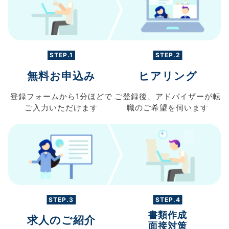
STEP.1
STEP.2
無料お申込み
ヒアリング
登録フォームから
1分ほどで
ご登録後、
アドバイザーが転
ご入力
いただけます
職の
ご希望を伺います
STEP.3
STEP.4
書類作成
求人のご紹介
面接対策