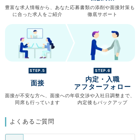
豊富な求人情報から、
あなた
応募書類の
添削や面接対策も
に合った求人を
ご紹介
徹底サポート
STEP.5
STEP.6
内定・入職
面接
アフターフォロー
面接が不安な方へ、
面接への
年収交渉や
入社日調整まで、
同席も
行っています
内定後もバックアップ
よくあるご質問