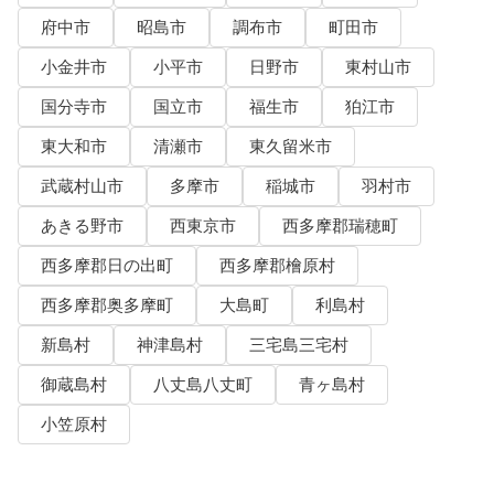
府中市
昭島市
調布市
町田市
小金井市
小平市
日野市
東村山市
国分寺市
国立市
福生市
狛江市
東大和市
清瀬市
東久留米市
武蔵村山市
多摩市
稲城市
羽村市
あきる野市
西東京市
西多摩郡瑞穂町
西多摩郡日の出町
西多摩郡檜原村
西多摩郡奥多摩町
大島町
利島村
新島村
神津島村
三宅島三宅村
御蔵島村
八丈島八丈町
青ヶ島村
小笠原村