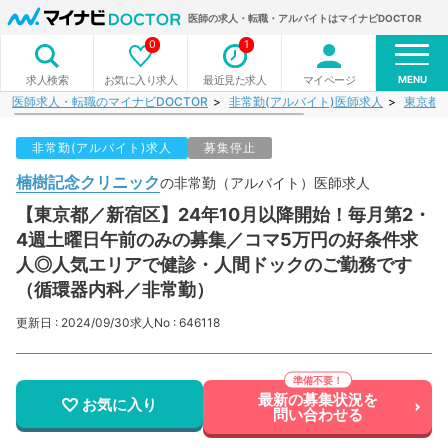
医師の求人・転職・アルバイトはマイナビDOCTOR
0
1
MENU
お気に入り求人
最近見た求人
マイページ
求人検索
医師求人・転職のマイナビDOCTOR
非常勤(アルバイト)医師求人
東京都
非常勤(アルバイト)求人
募集停止
楠樹記念クリニック
の非常勤（アルバイト）医師求人
【東京都／新宿区】24年10月以降開始！毎月第2・
4週土曜日午前のみの募集／コマ5万円の好条件求
人◎人気エリアで健診・人間ドックのご勤務です
（循環器内科／非常勤）
更新日 : 2024/09/30
求人No : 646118
最新の募集状況を
お気に入り
問い合わせる