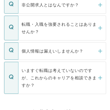
登録内容を確認し、その後メールもしくは
非公開求人とはなんですか？
お電話にて次のステップのご案内をいたし
ます。通常、5営業日以内にはご連絡をせて
マイナビDOCTORで取り扱っている求人の
いただきますので、しばらくお待ちくださ
うち約3割は、Webサイトからご覧いただ
転職・入職を強要されることはありま
い。
けない「非公開求人」です。非公開求人は
せんか？
下記の理由によって、一般には公開してい
ません。
転職・入職を強要することは一切ありませ
ん。また、仮に応募先から内定をいただい
個人情報は漏えいしませんか？
■応募殺到を避けるため 人気のある医療機
たとしても、ご本人が納得しない限り、内
関を公にしてしまうと、応募が殺到する場
定を承諾する必要はありません。内定先へ
個人情報が漏えいすることはありませんの
合があります。 選考を効率よく行うため
の辞退の連絡はキャリアパートナーが行い
で、ご安心ください。当サイトからの登録
いますぐ転職は考えていないのです
に、医療機関が求める条件に合った人材の
ますので、ご安心ください。
などで収集したご登録者様の個人情報は、
が、これからのキャリアを相談できま
みを人材紹介会社に依頼するケースが増え
ご本人のキャリアアップおよび転職活動の
ています。
すか？
支援を目的に使用いたします。お預かりし
ているすべての個人データはご本人の許可
お気軽にご相談ください。先生専任のキャ
なく、医療機関側に開示したり、第三者に
リアパートナーが将来のご希望などをおう
提供することは一切ありません。また弊社
かがいして、現在の医療機関の状況や紹介