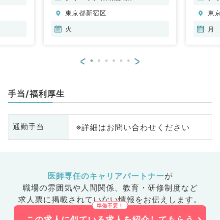
分泌・代謝内科、腎臓内科、老年
分
東京都新宿区
東
内科、血液内科、膠原病科
内
火
月
<
>
手当/福利厚生
※詳細はお問い合わせください
通勤手当
医師専任のキャリアパートナー
が
職場の雰囲気や人間関係、
教育・研修制度など
求人票に掲載されていない情報をお伝えします。
この求人に似ている求人を紹介してもらう