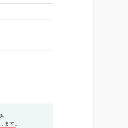
係、
します。