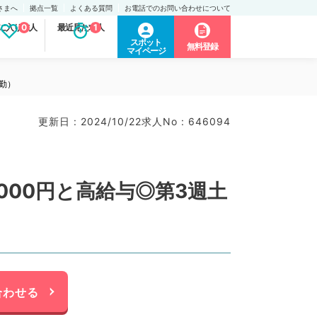
さまへ
拠点一覧
よくある質問
お電話でのお問い合わせについて
に入り求人
0
最近見た求人
1
スポット
無料登録
マイページ
勤）
更新日 : 2024/10/22
求人No : 646094
000円と高給与◎第3週土
合わせる