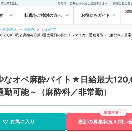
【福島県／いわき市】希少なオペ麻酔バイト★日給最大120,000円と高給与◎第3週土曜日の募集！～マイカー通勤可能～（麻酔科／非常勤）非常勤(アルバイト)の求人｜医師の求人・転職・アルバイトは【マイナビDOCTOR】
自治体・公共団体採用ご担当者さまへ
採用ご担当者
お気
す
転職をご検討の方へ
お役立ちガイド
ト)医師求人
福島県
いわき市
120,000円と高給与◎第3週土曜日の募集！～マイカー通勤可能～（麻酔科／非常
なオペ麻酔バイト★日給最大120,
通勤可能～（麻酔科／非常勤）
お気に入り
最新の募集状況を問い