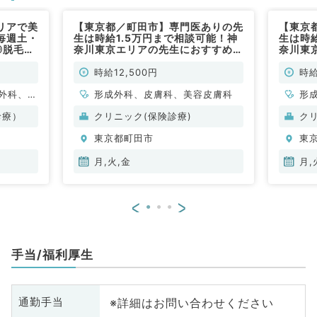
リアで美
【東京都／町田市】専門医ありの先
【東京
毎週土・
生は時給1.5万円まで相談可能！神
生は時
◎脱毛カ
奈川東京エリアの先生におすすめ◎
奈川東
をおまか
毎週月曜・火曜・金曜のうち1曜日
毎週月
ク～（皮
より勤務可能（皮膚科・形成外科／
曜日よ
時給12,500円
時給
科、美容
非常勤）
科／非
外科、美
形成外科、皮膚科、美容皮膚科
形
診療）
クリニック(保険診療)
ク
東京都町田市
東
月,火,金
月,
<
>
手当/福利厚生
※詳細はお問い合わせください
通勤手当