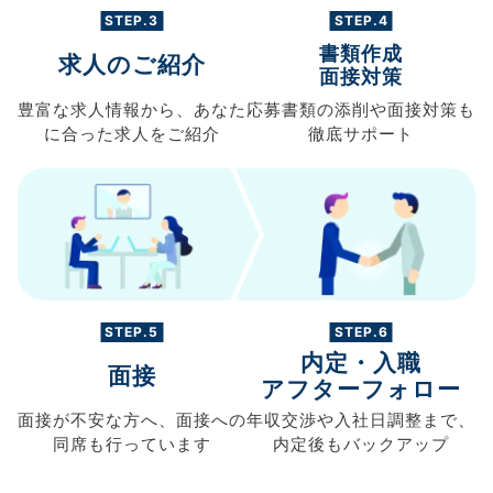
STEP.3
STEP.4
書類作成
求人のご紹介
面接対策
豊富な求人情報から、
あなた
応募書類の
添削や面接対策も
に合った求人を
ご紹介
徹底サポート
STEP.5
STEP.6
内定・入職
面接
アフターフォロー
面接が不安な方へ、
面接への
年収交渉や
入社日調整まで、
同席も
行っています
内定後もバックアップ