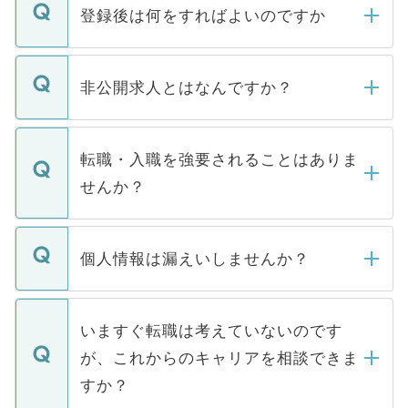
登録後は何をすればよいのですか
ご登録いただきましたら、弊社担当者がご
登録内容を確認し、その後メールもしくは
非公開求人とはなんですか？
お電話にて次のステップのご案内をいたし
ます。通常、5営業日以内にはご連絡をせて
マイナビDOCTORで取り扱っている求人の
いただきますので、しばらくお待ちくださ
うち約3割は、Webサイトからご覧いただ
転職・入職を強要されることはありま
い。
けない「非公開求人」です。非公開求人は
せんか？
下記の理由によって、一般には公開してい
ません。
転職・入職を強要することは一切ありませ
ん。また、仮に応募先から内定をいただい
個人情報は漏えいしませんか？
■応募殺到を避けるため 人気のある医療機
たとしても、ご本人が納得しない限り、内
関を公にしてしまうと、応募が殺到する場
定を承諾する必要はありません。内定先へ
個人情報が漏えいすることはありませんの
合があります。 選考を効率よく行うため
の辞退の連絡はキャリアパートナーが行い
で、ご安心ください。当サイトからの登録
いますぐ転職は考えていないのです
に、医療機関が求める条件に合った人材の
ますので、ご安心ください。
などで収集したご登録者様の個人情報は、
が、これからのキャリアを相談できま
みを人材紹介会社に依頼するケースが増え
ご本人のキャリアアップおよび転職活動の
ています。
すか？
支援を目的に使用いたします。お預かりし