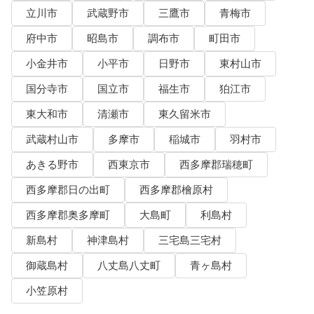
立川市
武蔵野市
三鷹市
青梅市
府中市
昭島市
調布市
町田市
小金井市
小平市
日野市
東村山市
国分寺市
国立市
福生市
狛江市
東大和市
清瀬市
東久留米市
武蔵村山市
多摩市
稲城市
羽村市
あきる野市
西東京市
西多摩郡瑞穂町
西多摩郡日の出町
西多摩郡檜原村
西多摩郡奥多摩町
大島町
利島村
新島村
神津島村
三宅島三宅村
御蔵島村
八丈島八丈町
青ヶ島村
小笠原村