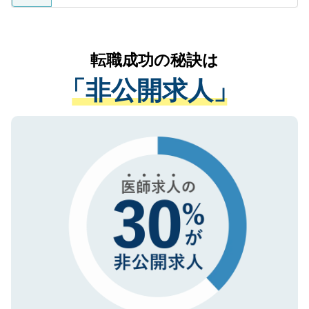
ているすべての個人データはご本人の許可
お気軽にご相談ください。先生専任のキャ
なく、医療機関側に開示したり、第三者に
リアパートナーが将来のご希望などをおう
提供することは一切ありません。また弊社
かがいして、現在の医療機関の状況や紹介
転職成功の秘訣は
は、個人情報の取り扱いについての厳密な
経験をまじえながら、適切なアドバイスを
管理基準を満たした事業者のみに付与され
「非公開求人」
させていただきます。すぐにご転職をされ
る、プライバシーマークを取得済みです。
ない方には、長期的なサポートが可能です
ご登録いただいた個人情報は、SSL（デー
ので、まずはご登録ください。
タ暗号化）によって保護されていますの
で、機密保持に関してもご安心ください。