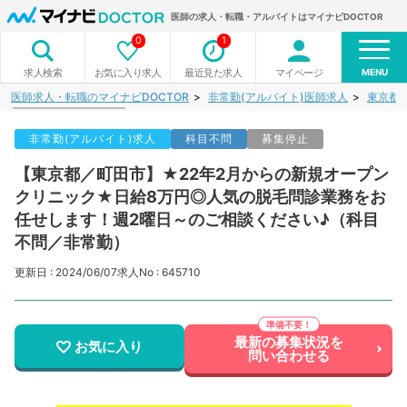
医師の求人・転職・アルバイトはマイナビDOCTOR
0
1
MENU
お気に入り求人
最近見た求人
マイページ
求人検索
医師求人・転職のマイナビDOCTOR
非常勤(アルバイト)医師求人
東京都
非常勤(アルバイト)求人
科目不問
募集停止
【東京都／町田市】★22年2月からの新規オープン
クリニック★日給8万円◎人気の脱毛問診業務をお
任せします！週2曜日～のご相談ください♪（科目
不問／非常勤）
更新日 : 2024/06/07
求人No : 645710
最新の募集状況を
お気に入り
問い合わせる