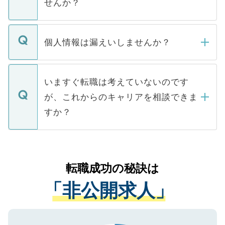
せんか？
下記の理由によって、一般には公開してい
ません。
転職・入職を強要することは一切ありませ
ん。また、仮に応募先から内定をいただい
個人情報は漏えいしませんか？
■応募殺到を避けるため 人気のある医療機
たとしても、ご本人が納得しない限り、内
関を公にしてしまうと、応募が殺到する場
定を承諾する必要はありません。内定先へ
個人情報が漏えいすることはありませんの
合があります。 選考を効率よく行うため
の辞退の連絡はキャリアパートナーが行い
で、ご安心ください。当サイトからの登録
いますぐ転職は考えていないのです
に、医療機関が求める条件に合った人材の
ますので、ご安心ください。
などで収集したご登録者様の個人情報は、
が、これからのキャリアを相談できま
みを人材紹介会社に依頼するケースが増え
ご本人のキャリアアップおよび転職活動の
ています。
すか？
支援を目的に使用いたします。お預かりし
ているすべての個人データはご本人の許可
お気軽にご相談ください。先生専任のキャ
なく、医療機関側に開示したり、第三者に
リアパートナーが将来のご希望などをおう
提供することは一切ありません。また弊社
かがいして、現在の医療機関の状況や紹介
転職成功の秘訣は
は、個人情報の取り扱いについての厳密な
経験をまじえながら、適切なアドバイスを
管理基準を満たした事業者のみに付与され
「非公開求人」
させていただきます。すぐにご転職をされ
る、プライバシーマークを取得済みです。
ない方には、長期的なサポートが可能です
ご登録いただいた個人情報は、SSL（デー
ので、まずはご登録ください。
タ暗号化）によって保護されていますの