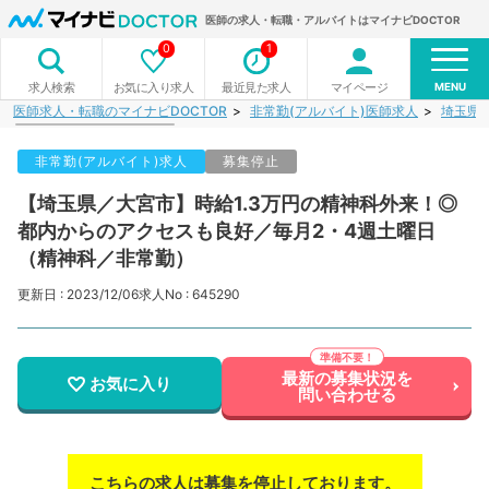
医師の求人・転職・アルバイトはマイナビDOCTOR
0
1
MENU
お気に入り求人
最近見た求人
マイページ
求人検索
医師求人・転職のマイナビDOCTOR
非常勤(アルバイト)医師求人
埼玉県
非常勤(アルバイト)求人
募集停止
【埼玉県／大宮市】時給1.3万円の精神科外来！◎
都内からのアクセスも良好／毎月2・4週土曜日
（精神科／非常勤）
更新日 : 2023/12/06
求人No : 645290
最新の募集状況を
お気に入り
問い合わせる
こちらの求人は募集を停止しております。