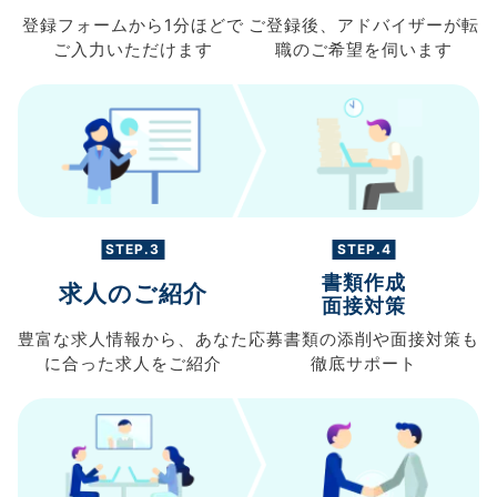
登録フォームから
1分ほどで
ご登録後、
アドバイザーが転
ご入力
いただけます
職の
ご希望を伺います
STEP.3
STEP.4
書類作成
求人のご紹介
面接対策
豊富な求人情報から、
あなた
応募書類の
添削や面接対策も
に合った求人を
ご紹介
徹底サポート