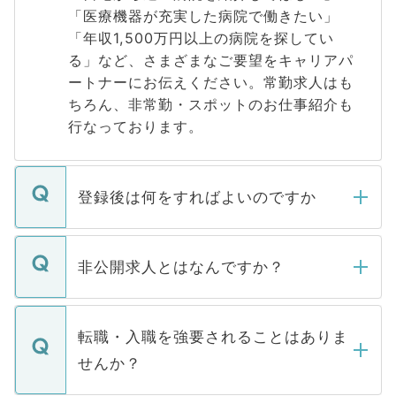
「医療機器が充実した病院で働きたい」
「年収1,500万円以上の病院を探してい
る」など、さまざまなご要望をキャリアパ
ートナーにお伝えください。常勤求人はも
ちろん、非常勤・スポットのお仕事紹介も
行なっております。
登録後は何をすればよいのですか
ご登録いただきましたら、弊社担当者がご
登録内容を確認し、その後メールもしくは
非公開求人とはなんですか？
お電話にて次のステップのご案内をいたし
ます。通常、5営業日以内にはご連絡をせて
マイナビDOCTORで取り扱っている求人の
いただきますので、しばらくお待ちくださ
うち約3割は、Webサイトからご覧いただ
転職・入職を強要されることはありま
い。
けない「非公開求人」です。非公開求人は
せんか？
下記の理由によって、一般には公開してい