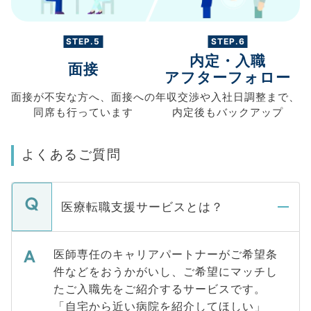
STEP.5
STEP.6
内定・入職
面接
アフターフォロー
面接が不安な方へ、
面接への
年収交渉や
入社日調整まで、
同席も
行っています
内定後もバックアップ
よくあるご質問
医療転職支援サービスとは？
医師専任のキャリアパートナーがご希望条
件などをおうかがいし、ご希望にマッチし
たご入職先をご紹介するサービスです。
「自宅から近い病院を紹介してほしい」