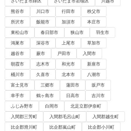
さいたま市緑区
さいたま市岩槻区
川越市
熊谷市
川口市
行田市
秩父市
所沢市
飯能市
加須市
本庄市
東松山市
春日部市
狭山市
羽生市
鴻巣市
深谷市
上尾市
草加市
越谷市
蕨市
戸田市
入間市
朝霞市
志木市
和光市
新座市
桶川市
久喜市
北本市
八潮市
富士見市
三郷市
蓮田市
坂戸市
幸手市
鶴ヶ島市
日高市
吉川市
ふじみ野市
白岡市
北足立郡伊奈町
入間郡三芳町
入間郡毛呂山町
入間郡越生町
比企郡滑川町
比企郡嵐山町
比企郡小川町