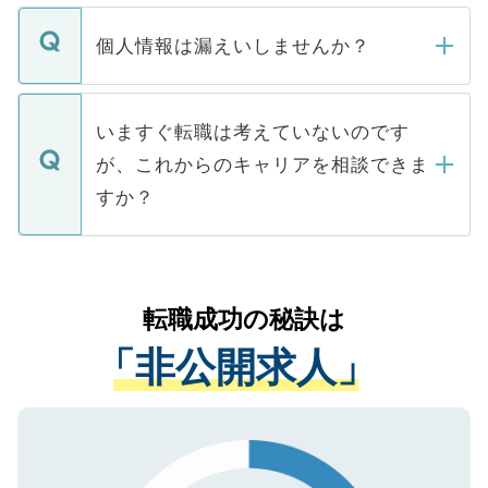
ません。
転職・入職を強要することは一切ありませ
ん。また、仮に応募先から内定をいただい
個人情報は漏えいしませんか？
■応募殺到を避けるため 人気のある医療機
たとしても、ご本人が納得しない限り、内
関を公にしてしまうと、応募が殺到する場
定を承諾する必要はありません。内定先へ
個人情報が漏えいすることはありませんの
合があります。 選考を効率よく行うため
の辞退の連絡はキャリアパートナーが行い
で、ご安心ください。当サイトからの登録
いますぐ転職は考えていないのです
に、医療機関が求める条件に合った人材の
ますので、ご安心ください。
などで収集したご登録者様の個人情報は、
が、これからのキャリアを相談できま
みを人材紹介会社に依頼するケースが増え
ご本人のキャリアアップおよび転職活動の
ています。
すか？
支援を目的に使用いたします。お預かりし
ているすべての個人データはご本人の許可
お気軽にご相談ください。先生専任のキャ
なく、医療機関側に開示したり、第三者に
リアパートナーが将来のご希望などをおう
提供することは一切ありません。また弊社
かがいして、現在の医療機関の状況や紹介
転職成功の秘訣は
は、個人情報の取り扱いについての厳密な
経験をまじえながら、適切なアドバイスを
管理基準を満たした事業者のみに付与され
「非公開求人」
させていただきます。すぐにご転職をされ
る、プライバシーマークを取得済みです。
ない方には、長期的なサポートが可能です
ご登録いただいた個人情報は、SSL（デー
ので、まずはご登録ください。
タ暗号化）によって保護されていますの
で、機密保持に関してもご安心ください。