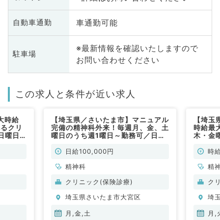
車通勤可能
自動車通勤
※最新情報を確認いたしますので
駐車場
お問い合わせください
この求人と条件が近い求人
大時給
【埼玉県／さいたま市】マニュアル
【埼玉
べるクリ
完備の精神科外来！毎週月、金、土
時給最大
日曜日
曜日のうち週1曜日～勤務可／日給
木・金
0時～
10万円！駅チカ徒歩3分のクリニッ
診制ク
徒歩圏内
クにて一般外来のお仕事です（精神
（精神
日給100,000円
時給
／非常
科／非常勤）
精神科
精
クリニック(保険診療)
ク
埼玉県さいたま市大宮区
埼
月,金,土
月,