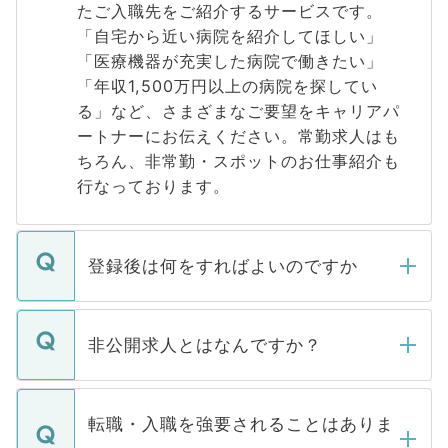
たご入職先をご紹介するサービスです。
「自宅から近い病院を紹介してほしい」
「医療機器が充実した病院で働きたい」
「年収1,500万円以上の病院を探してい
る」など、さまざまなご要望をキャリアパ
ートナーにお伝えください。常勤求人はも
ちろん、非常勤・スポットのお仕事紹介も
行なっております。
登録後は何をすればよいのですか
ご登録いただきましたら、弊社担当者がご
登録内容を確認し、その後メールもしくは
非公開求人とはなんですか？
お電話にて次のステップのご案内をいたし
ます。通常、5営業日以内にはご連絡をせて
マイナビDOCTORで取り扱っている求人の
いただきますので、しばらくお待ちくださ
うち約3割は、Webサイトからご覧いただ
転職・入職を強要されることはありま
い。
けない「非公開求人」です。非公開求人は