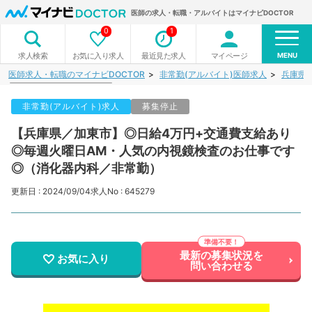
医師の求人・転職・アルバイトはマイナビDOCTOR
0
1
MENU
お気に入り求人
最近見た求人
マイページ
求人検索
医師求人・転職のマイナビDOCTOR
非常勤(アルバイト)医師求人
兵庫県
非常勤(アルバイト)求人
募集停止
【兵庫県／加東市】◎日給4万円+交通費支給あり
◎毎週火曜日AM・人気の内視鏡検査のお仕事です
◎（消化器内科／非常勤）
更新日 : 2024/09/04
求人No : 645279
最新の募集状況を
お気に入り
問い合わせる