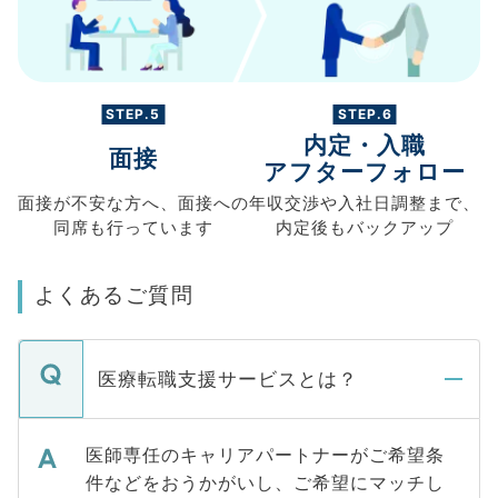
STEP.5
STEP.6
内定・入職
面接
アフターフォロー
面接が不安な方へ、
面接への
年収交渉や
入社日調整まで、
同席も
行っています
内定後もバックアップ
よくあるご質問
医療転職支援サービスとは？
医師専任のキャリアパートナーがご希望条
件などをおうかがいし、ご希望にマッチし