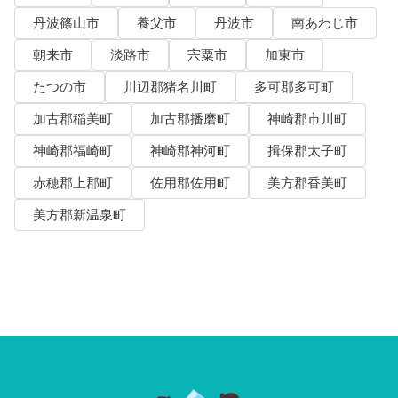
丹波篠山市
養父市
丹波市
南あわじ市
朝来市
淡路市
宍粟市
加東市
たつの市
川辺郡猪名川町
多可郡多可町
加古郡稲美町
加古郡播磨町
神崎郡市川町
神崎郡福崎町
神崎郡神河町
揖保郡太子町
赤穂郡上郡町
佐用郡佐用町
美方郡香美町
美方郡新温泉町