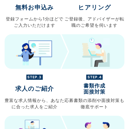
無料お申込み
ヒアリング
登録フォームから
1分ほどで
ご登録後、
アドバイザーが転
ご入力
いただけます
職の
ご希望を伺います
STEP.3
STEP.4
書類作成
求人のご紹介
面接対策
豊富な求人情報から、
あなた
応募書類の
添削や面接対策も
に合った求人を
ご紹介
徹底サポート