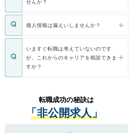
せんか？
下記の理由によって、一般には公開してい
ません。
転職・入職を強要することは一切ありませ
ん。また、仮に応募先から内定をいただい
個人情報は漏えいしませんか？
■応募殺到を避けるため 人気のある医療機
たとしても、ご本人が納得しない限り、内
関を公にしてしまうと、応募が殺到する場
定を承諾する必要はありません。内定先へ
個人情報が漏えいすることはありませんの
合があります。 選考を効率よく行うため
の辞退の連絡はキャリアパートナーが行い
で、ご安心ください。当サイトからの登録
いますぐ転職は考えていないのです
に、医療機関が求める条件に合った人材の
ますので、ご安心ください。
などで収集したご登録者様の個人情報は、
が、これからのキャリアを相談できま
みを人材紹介会社に依頼するケースが増え
ご本人のキャリアアップおよび転職活動の
ています。
すか？
支援を目的に使用いたします。お預かりし
ているすべての個人データはご本人の許可
お気軽にご相談ください。先生専任のキャ
なく、医療機関側に開示したり、第三者に
リアパートナーが将来のご希望などをおう
提供することは一切ありません。また弊社
かがいして、現在の医療機関の状況や紹介
転職成功の秘訣は
は、個人情報の取り扱いについての厳密な
経験をまじえながら、適切なアドバイスを
管理基準を満たした事業者のみに付与され
「非公開求人」
させていただきます。すぐにご転職をされ
る、プライバシーマークを取得済みです。
ない方には、長期的なサポートが可能です
ご登録いただいた個人情報は、SSL（デー
ので、まずはご登録ください。
タ暗号化）によって保護されていますの