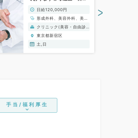
の募集◇アクセス抜群のク
>
日給120,000円
リニック◇（美容皮膚科・
形成外科／非常勤）
形成外科、美容外科、美容
皮膚科
クリニック(美容・自由診
療）
東京都新宿区
土,日
手当/福利厚生