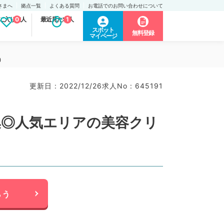
さまへ
拠点一覧
よくある質問
お電話でのお問い合わせについて
に入り求人
0
最近見た求人
1
スポット
無料登録
マイページ
）
更新日 : 2022/12/26
求人No : 645191
集◎人気エリアの美容クリ
らう