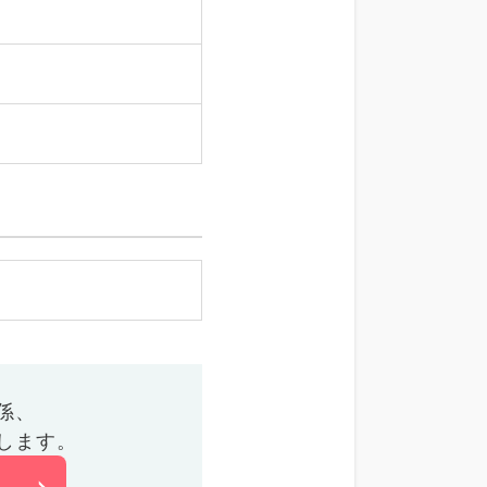
係、
します。