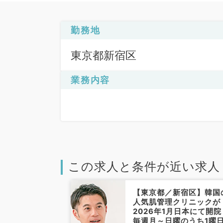
勤務地
東京都新宿区
業務内容
この求人と条件が近い求人
新宿区】当直オ
【東京都／新宿区】韓国
◎10時〜19時
人気肌管理クリニックが
週1曜日～勤務
2026年1月日本にて開院
,000円／美
毎週月～日曜のうち1曜