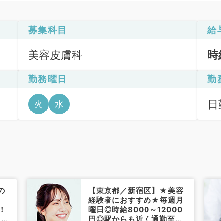
募集科目
給
美容皮膚科
時
勤務曜日
勤
日
火
水
6
の
【東京都／新宿区】★美容
経験者におすすめ★毎週月
！
曜日◎時給8000～12000
日よ
円◎駅からも近く通勤至便