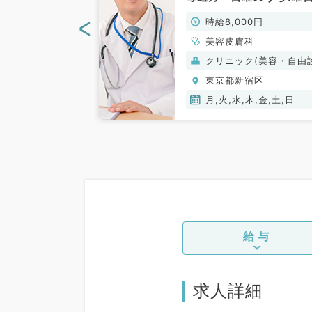
ク業務のお仕事
り勤務可能★ボトックス
<
00円
時給8,000円
皮膚科・美容外
入・肌育系注射のが可能
）
方のご応募をお待ちして
、美容皮膚科
美容皮膚科
ります（美容皮膚科／非
ク(美容・自由診
クリニック(美容・自由
勤）
療）
宿区
東京都新宿区
木,金,土,日
月,火,水,木,金,土,日
給与
求人詳細