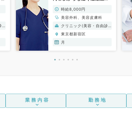
注
です！（美容皮膚科／非常
時給8,000円
な
勤）
お
美容外科、美容皮膚科
常
診
クリニック(美容・自由診
療）
東京都新宿区
月
業務内容
勤務地