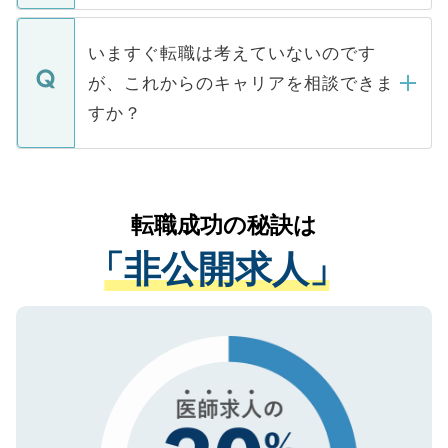
関を公にしてしまうと、応募が殺到する場
定を承諾する必要はありません。内定先へ
個人情報が漏えいすることはありませんの
合があります。 選考を効率よく行うため
の辞退の連絡はキャリアパートナーが行い
で、ご安心ください。当サイトからの登録
いますぐ転職は考えていないのです
に、医療機関が求める条件に合った人材の
ますので、ご安心ください。
などで収集したご登録者様の個人情報は、
が、これからのキャリアを相談できま
みを人材紹介会社に依頼するケースが増え
ご本人のキャリアアップおよび転職活動の
ています。
すか？
支援を目的に使用いたします。お預かりし
ているすべての個人データはご本人の許可
お気軽にご相談ください。先生専任のキャ
なく、医療機関側に開示したり、第三者に
リアパートナーが将来のご希望などをおう
提供することは一切ありません。また弊社
かがいして、現在の医療機関の状況や紹介
転職成功の秘訣は
は、個人情報の取り扱いについての厳密な
経験をまじえながら、適切なアドバイスを
管理基準を満たした事業者のみに付与され
「非公開求人」
させていただきます。すぐにご転職をされ
る、プライバシーマークを取得済みです。
ない方には、長期的なサポートが可能です
ご登録いただいた個人情報は、SSL（デー
ので、まずはご登録ください。
タ暗号化）によって保護されていますの
で、機密保持に関してもご安心ください。