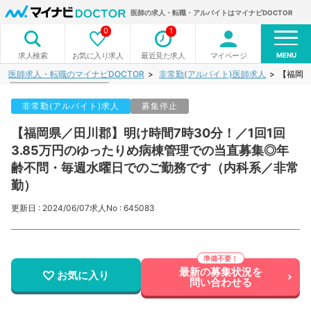
医師の求人・転職・アルバイトはマイナビDOCTOR
0
1
MENU
お気に入り求人
最近見た求人
マイページ
求人検索
医師求人・転職のマイナビDOCTOR
非常勤(アルバイト)医師求人
【福岡県
非常勤(アルバイト)求人
募集停止
【福岡県／田川郡】明け時間7時30分！／1回1回
3.85万円のゆったりめ病棟管理での当直募集◎年
齢不問・毎週水曜日でのご勤務です（内科系／非常
勤）
更新日 : 2024/06/07
求人No : 645083
最新の募集状況を
お気に入り
問い合わせる