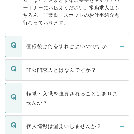
ートナーにお伝えください。常勤求人はも
ちろん、非常勤・スポットのお仕事紹介も
行なっております。
登録後は何をすればよいのですか
ご登録いただきましたら、弊社担当者がご
登録内容を確認し、その後メールもしくは
非公開求人とはなんですか？
お電話にて次のステップのご案内をいたし
ます。通常、5営業日以内にはご連絡をせて
マイナビDOCTORで取り扱っている求人の
いただきますので、しばらくお待ちくださ
うち約3割は、Webサイトからご覧いただ
転職・入職を強要されることはありま
い。
けない「非公開求人」です。非公開求人は
せんか？
下記の理由によって、一般には公開してい
ません。
転職・入職を強要することは一切ありませ
ん。また、仮に応募先から内定をいただい
個人情報は漏えいしませんか？
■応募殺到を避けるため 人気のある医療機
たとしても、ご本人が納得しない限り、内