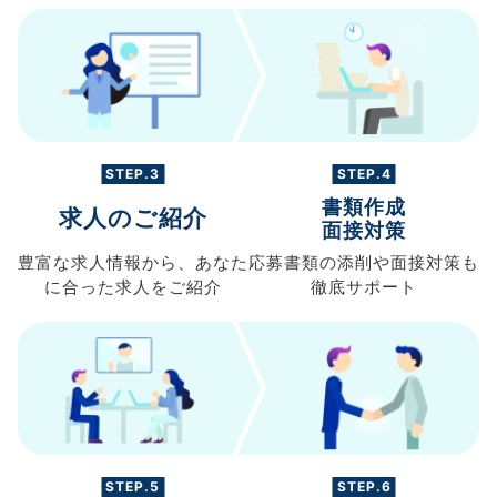
STEP.3
STEP.4
書類作成
求人のご紹介
面接対策
豊富な求人情報から、
あなた
応募書類の
添削や面接対策も
に合った求人を
ご紹介
徹底サポート
STEP.5
STEP.6