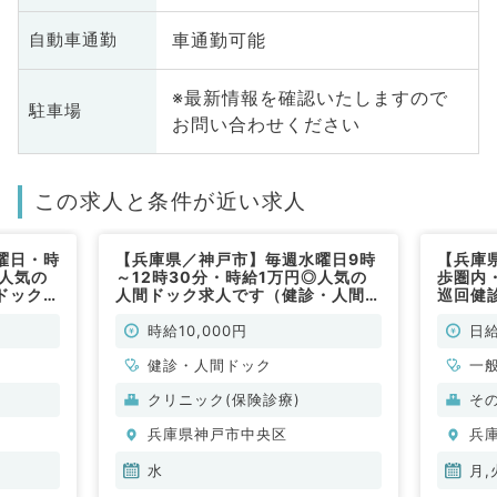
車通勤可能
自動車通勤
※最新情報を確認いたしますので
駐車場
お問い合わせください
この求人と条件が近い求人
曜日・時
【兵庫県／神戸市】毎週水曜日9時
【兵庫
◎人気の
～12時30分・時給1万円◎人気の
歩圏内
ドック／
人間ドック求人です（健診・人間ド
巡回健
ック／非常勤）
ます（
時給10,000円
日給
健診・人間ドック
一
クリニック(保険診療)
そ
兵庫県神戸市中央区
兵
水
月,