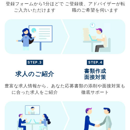
登録フォームから
1分ほどで
ご登録後、
アドバイザーが転
ご入力
いただけます
職の
ご希望を伺います
STEP.3
STEP.4
書類作成
求人のご紹介
面接対策
豊富な求人情報から、
あなた
応募書類の
添削や面接対策も
に合った求人を
ご紹介
徹底サポート