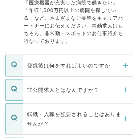
「医療機器が充実した病院で働きたい」
「年収1,500万円以上の病院を探してい
る」など、さまざまなご要望をキャリアパ
ートナーにお伝えください。常勤求人はも
ちろん、非常勤・スポットのお仕事紹介も
行なっております。
登録後は何をすればよいのですか
ご登録いただきましたら、弊社担当者がご
登録内容を確認し、その後メールもしくは
非公開求人とはなんですか？
お電話にて次のステップのご案内をいたし
ます。通常、5営業日以内にはご連絡をせて
マイナビDOCTORで取り扱っている求人の
いただきますので、しばらくお待ちくださ
うち約3割は、Webサイトからご覧いただ
転職・入職を強要されることはありま
い。
けない「非公開求人」です。非公開求人は
せんか？
下記の理由によって、一般には公開してい
ません。