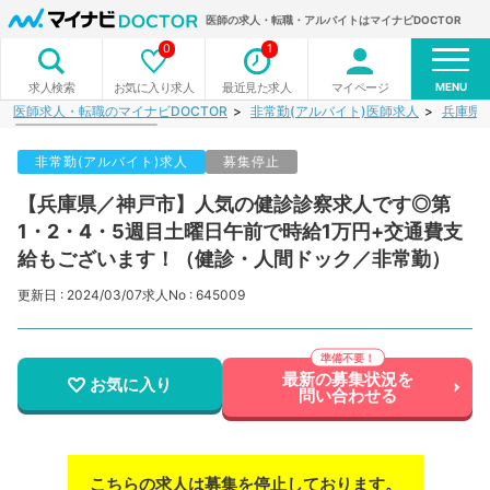
医師の求人・転職・アルバイトはマイナビDOCTOR
0
1
MENU
お気に入り求人
最近見た求人
マイページ
求人検索
医師求人・転職のマイナビDOCTOR
非常勤(アルバイト)医師求人
兵庫県
非常勤(アルバイト)求人
募集停止
【兵庫県／神戸市】人気の健診診察求人です◎第
1・2・4・5週目土曜日午前で時給1万円+交通費支
給もございます！（健診・人間ドック／非常勤）
更新日 : 2024/03/07
求人No : 645009
最新の募集状況を
お気に入り
問い合わせる
こちらの求人は募集を停止しております。