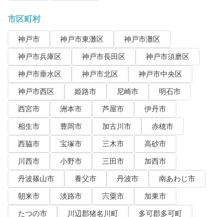
市区町村
神戸市
神戸市東灘区
神戸市灘区
神戸市兵庫区
神戸市長田区
神戸市須磨区
神戸市垂水区
神戸市北区
神戸市中央区
神戸市西区
姫路市
尼崎市
明石市
西宮市
洲本市
芦屋市
伊丹市
相生市
豊岡市
加古川市
赤穂市
西脇市
宝塚市
三木市
高砂市
川西市
小野市
三田市
加西市
丹波篠山市
養父市
丹波市
南あわじ市
朝来市
淡路市
宍粟市
加東市
たつの市
川辺郡猪名川町
多可郡多可町