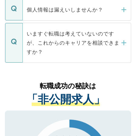
転職・入職を強要することは一切ありませ
ん。また、仮に応募先から内定をいただい
個人情報は漏えいしませんか？
■応募殺到を避けるため 人気のある医療機
たとしても、ご本人が納得しない限り、内
関を公にしてしまうと、応募が殺到する場
定を承諾する必要はありません。内定先へ
個人情報が漏えいすることはありませんの
合があります。 選考を効率よく行うため
の辞退の連絡はキャリアパートナーが行い
で、ご安心ください。当サイトからの登録
いますぐ転職は考えていないのです
に、医療機関が求める条件に合った人材の
ますので、ご安心ください。
などで収集したご登録者様の個人情報は、
が、これからのキャリアを相談できま
みを人材紹介会社に依頼するケースが増え
ご本人のキャリアアップおよび転職活動の
ています。
すか？
支援を目的に使用いたします。お預かりし
ているすべての個人データはご本人の許可
お気軽にご相談ください。先生専任のキャ
なく、医療機関側に開示したり、第三者に
リアパートナーが将来のご希望などをおう
提供することは一切ありません。また弊社
かがいして、現在の医療機関の状況や紹介
転職成功の秘訣は
は、個人情報の取り扱いについての厳密な
経験をまじえながら、適切なアドバイスを
管理基準を満たした事業者のみに付与され
「非公開求人」
させていただきます。すぐにご転職をされ
る、プライバシーマークを取得済みです。
ない方には、長期的なサポートが可能です
ご登録いただいた個人情報は、SSL（デー
ので、まずはご登録ください。
タ暗号化）によって保護されていますの
で、機密保持に関してもご安心ください。