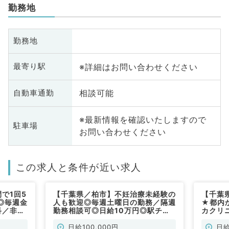
勤務地
勤務地
※詳細はお問い合わせください
最寄り駅
相談可能
自動車通勤
※最新情報を確認いたしますので
駐車場
お問い合わせください
この求人と条件が近い求人
で1回5
【千葉県／柏市】不妊治療未経験の
【千葉
◎毎週金
人も歓迎◎毎週土曜日の勤務／隔週
★都内
科／非常
勤務相談可◎日給10万円◎駅チカ
カクリ
で通いやすいクリニックです◎（産
分～1
婦人科／非常勤）
来、健
日給100,000円
日給