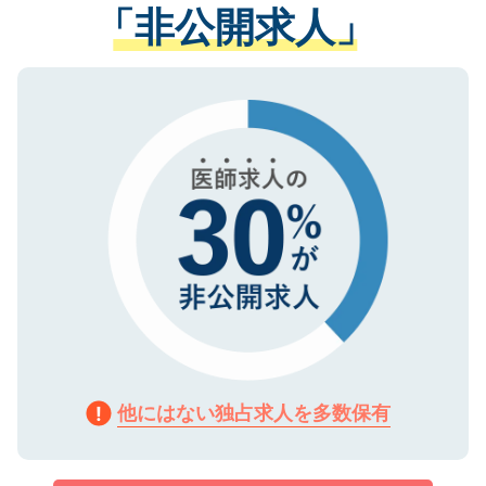
管理基準を満たした事業者のみに付与され
「非公開求人」
させていただきます。すぐにご転職をされ
る、プライバシーマークを取得済みです。
ない方には、長期的なサポートが可能です
ご登録いただいた個人情報は、SSL（デー
ので、まずはご登録ください。
タ暗号化）によって保護されていますの
で、機密保持に関してもご安心ください。
他にはない独占求人を多数保有