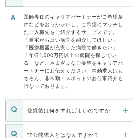
医師専任のキャリアパートナーがご希望条
件などをおうかがいし、ご希望にマッチし
たご入職先をご紹介するサービスです。
「自宅から近い病院を紹介してほしい」
「医療機器が充実した病院で働きたい」
「年収1,500万円以上の病院を探してい
る」など、さまざまなご要望をキャリアパ
ートナーにお伝えください。常勤求人はも
ちろん、非常勤・スポットのお仕事紹介も
行なっております。
登録後は何をすればよいのですか
ご登録いただきましたら、弊社担当者がご
登録内容を確認し、その後メールもしくは
非公開求人とはなんですか？