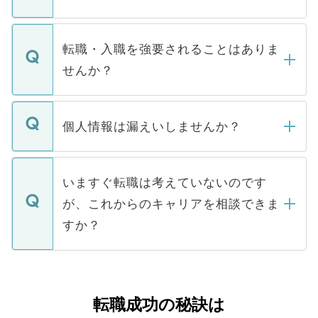
お電話にて次のステップのご案内をいたし
ます。通常、5営業日以内にはご連絡をせて
マイナビDOCTORで取り扱っている求人の
いただきますので、しばらくお待ちくださ
うち約3割は、Webサイトからご覧いただ
転職・入職を強要されることはありま
い。
けない「非公開求人」です。非公開求人は
せんか？
下記の理由によって、一般には公開してい
ません。
転職・入職を強要することは一切ありませ
ん。また、仮に応募先から内定をいただい
個人情報は漏えいしませんか？
■応募殺到を避けるため 人気のある医療機
たとしても、ご本人が納得しない限り、内
関を公にしてしまうと、応募が殺到する場
定を承諾する必要はありません。内定先へ
個人情報が漏えいすることはありませんの
合があります。 選考を効率よく行うため
の辞退の連絡はキャリアパートナーが行い
で、ご安心ください。当サイトからの登録
いますぐ転職は考えていないのです
に、医療機関が求める条件に合った人材の
ますので、ご安心ください。
などで収集したご登録者様の個人情報は、
が、これからのキャリアを相談できま
みを人材紹介会社に依頼するケースが増え
ご本人のキャリアアップおよび転職活動の
ています。
すか？
支援を目的に使用いたします。お預かりし
ているすべての個人データはご本人の許可
お気軽にご相談ください。先生専任のキャ
なく、医療機関側に開示したり、第三者に
リアパートナーが将来のご希望などをおう
提供することは一切ありません。また弊社
かがいして、現在の医療機関の状況や紹介
転職成功の秘訣は
は、個人情報の取り扱いについての厳密な
経験をまじえながら、適切なアドバイスを