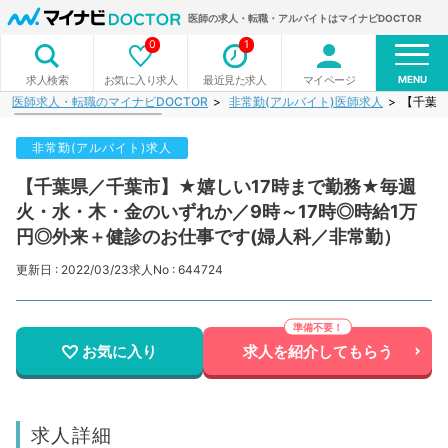
医師の求人・転職・アルバイトはマイナビDOCTOR
0
1
MENU
お気に入り求人
最近見た求人
マイページ
求人検索
医師求人・転職のマイナビDOCTOR
非常勤(アルバイト)医師求人
【千葉県
非常勤(アルバイト)求人
【千葉県／千葉市】★嬉しい17時まで勤務★毎週
火・水・木・金のいずれか／9時～17時◎時給1万
円◎外来＋健診のお仕事です(婦人科／非常勤）
更新日 : 2022/03/23
求人No : 644724
お気に入り
求人を紹介してもらう
求人詳細