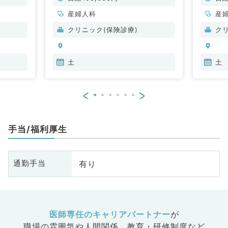
す。（
産婦人科
産
クリニック(保険診療)
ク
土
土
<
>
手当/福利厚生
有り
通勤手当
医師専任のキャリアパートナー
が
職場の雰囲気や人間関係、
教育・研修制度など