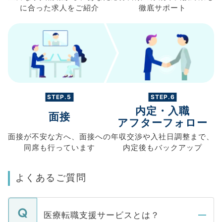
に合った求人を
ご紹介
徹底サポート
STEP.5
STEP.6
内定・入職
面接
アフターフォロー
面接が不安な方へ、
面接への
年収交渉や
入社日調整まで、
同席も
行っています
内定後もバックアップ
よくあるご質問
医療転職支援サービスとは？