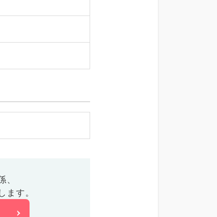
係、
します。