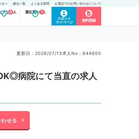
さまへ
拠点一覧
よくある質問
お電話でのお問い合わせについて
に入り求人
0
最近見た求人
1
スポット
無料登録
マイページ
更新日 : 2026/07/13
求人No : 644600
OK◎病院にて当直の求人
合わせる