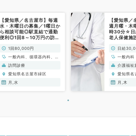
【愛知県／名古屋市】毎週
【愛知県／
水・木曜日の募集／1曜日か
週月曜・木曜
ら相談可能◎駅直結で通勤
時30分☆日
便利◎1回8～10万円の訪問
老人保健施
診療のお仕事（科目不問／
のお仕事で
1回80,000円
日給30,
非常勤）
非常勤)
一般内科、循環器内科、呼
一般内科
吸器内科、消化器内科
訪問診療
介護福祉
愛知県名古屋市緑区
愛知県名
月,水
月,木