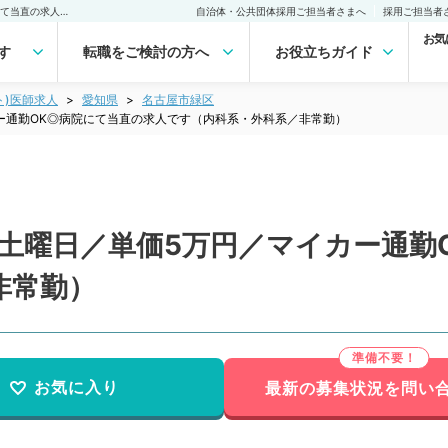
【愛知県／名古屋市】第1土曜日／単価5万円／マイカー通勤OK◎病院にて当直の求人です（内科系・外科系／非常勤）非常勤(アルバイト)の求人｜医師の求人・転職・アルバイトは【マイナビDOCTOR】
自治体・公共団体採用ご担当者さまへ
採用ご担当者
お気
す
転職をご検討の方へ
お役立ちガイド
ト)医師求人
愛知県
名古屋市緑区
ー通勤OK◎病院にて当直の求人です（内科系・外科系／非常勤）
1土曜日／単価5万円／マイカー通勤
非常勤）
お気に入り
最新の募集状況を問い