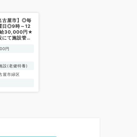
名古屋市】◎毎
日◎9時～12
給30,000円★
設にて施設管理
す！(一般内科／
000円
施設(老健特養)
古屋市緑区