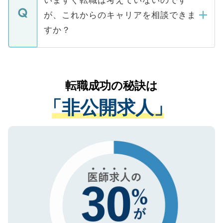
いますぐ転職は考えていないのです
に、医療機関が求める条件に合った人材の
ますので、ご安心ください。
などで収集したご登録者様の個人情報は、
が、これからのキャリアを相談できま
みを人材紹介会社に依頼するケースが増え
ご本人のキャリアアップおよび転職活動の
ています。
すか？
支援を目的に使用いたします。お預かりし
ているすべての個人データはご本人の許可
お気軽にご相談ください。先生専任のキャ
なく、医療機関側に開示したり、第三者に
リアパートナーが将来のご希望などをおう
提供することは一切ありません。また弊社
かがいして、現在の医療機関の状況や紹介
転職成功の秘訣は
は、個人情報の取り扱いについての厳密な
経験をまじえながら、適切なアドバイスを
管理基準を満たした事業者のみに付与され
「非公開求人」
させていただきます。すぐにご転職をされ
る、プライバシーマークを取得済みです。
ない方には、長期的なサポートが可能です
ご登録いただいた個人情報は、SSL（デー
ので、まずはご登録ください。
タ暗号化）によって保護されていますの
で、機密保持に関してもご安心ください。