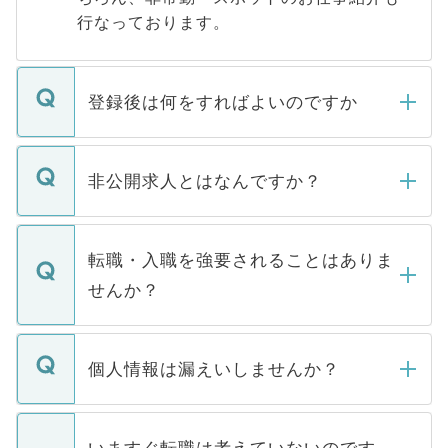
行なっております。
登録後は何をすればよいのですか
ご登録いただきましたら、弊社担当者がご
登録内容を確認し、その後メールもしくは
非公開求人とはなんですか？
お電話にて次のステップのご案内をいたし
ます。通常、5営業日以内にはご連絡をせて
マイナビDOCTORで取り扱っている求人の
いただきますので、しばらくお待ちくださ
うち約3割は、Webサイトからご覧いただ
転職・入職を強要されることはありま
い。
けない「非公開求人」です。非公開求人は
せんか？
下記の理由によって、一般には公開してい
ません。
転職・入職を強要することは一切ありませ
ん。また、仮に応募先から内定をいただい
個人情報は漏えいしませんか？
■応募殺到を避けるため 人気のある医療機
たとしても、ご本人が納得しない限り、内
関を公にしてしまうと、応募が殺到する場
定を承諾する必要はありません。内定先へ
個人情報が漏えいすることはありませんの
合があります。 選考を効率よく行うため
の辞退の連絡はキャリアパートナーが行い
で、ご安心ください。当サイトからの登録