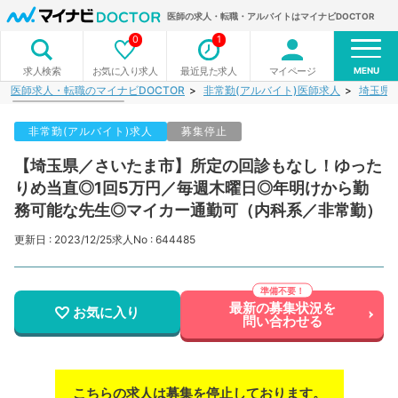
医師の求人・転職・アルバイトはマイナビDOCTOR
0
1
MENU
お気に入り求人
最近見た求人
マイページ
求人検索
医師求人・転職のマイナビDOCTOR
非常勤(アルバイト)医師求人
埼玉県
非常勤(アルバイト)求人
募集停止
【埼玉県／さいたま市】所定の回診もなし！ゆった
りめ当直◎1回5万円／毎週木曜日◎年明けから勤
務可能な先生◎マイカー通勤可（内科系／非常勤）
更新日 : 2023/12/25
求人No : 644485
最新の募集状況を
お気に入り
問い合わせる
こちらの求人は募集を停止しております。