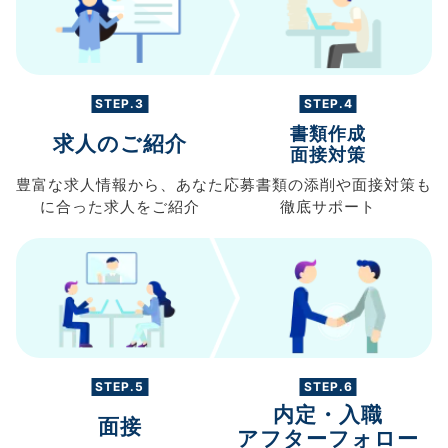
STEP.3
STEP.4
書類作成
求人のご紹介
面接対策
豊富な求人情報から、
あなた
応募書類の
添削や面接対策も
に合った求人を
ご紹介
徹底サポート
STEP.5
STEP.6
内定・入職
面接
アフターフォロー