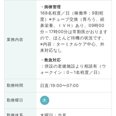
病棟管理
168名程度／日（稼働率：9割程
度）※チューブ交換（胃ろう、経
鼻栄養、ＩＶＨ）あり、09時00
分～17時00分は常勤医がおります
ので、ほとんど待機の状況です、
業務内容
※内容：ターミナルケア中心、外
来対応なし
救急対応
：併設の老健施設より相談有（ウ
ォークイン：0～1名程度／日）
日直:19:00〜07:00
勤務時間
木
勤務曜日
木曜日 : 当直
勤務体系