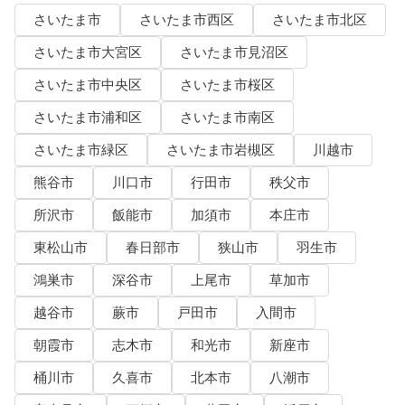
さいたま市
さいたま市西区
さいたま市北区
さいたま市大宮区
さいたま市見沼区
さいたま市中央区
さいたま市桜区
さいたま市浦和区
さいたま市南区
さいたま市緑区
さいたま市岩槻区
川越市
熊谷市
川口市
行田市
秩父市
所沢市
飯能市
加須市
本庄市
東松山市
春日部市
狭山市
羽生市
鴻巣市
深谷市
上尾市
草加市
越谷市
蕨市
戸田市
入間市
朝霞市
志木市
和光市
新座市
桶川市
久喜市
北本市
八潮市