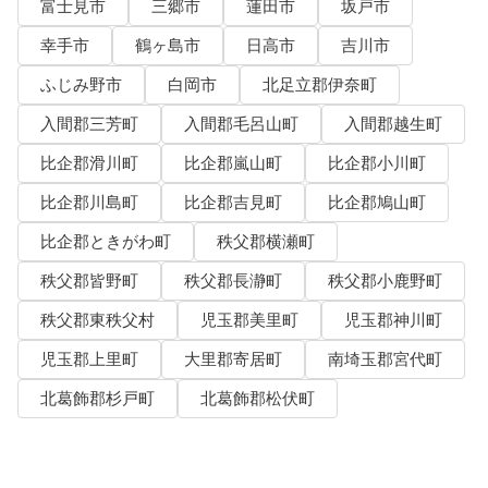
富士見市
三郷市
蓮田市
坂戸市
幸手市
鶴ヶ島市
日高市
吉川市
ふじみ野市
白岡市
北足立郡伊奈町
入間郡三芳町
入間郡毛呂山町
入間郡越生町
比企郡滑川町
比企郡嵐山町
比企郡小川町
比企郡川島町
比企郡吉見町
比企郡鳩山町
比企郡ときがわ町
秩父郡横瀬町
秩父郡皆野町
秩父郡長瀞町
秩父郡小鹿野町
秩父郡東秩父村
児玉郡美里町
児玉郡神川町
児玉郡上里町
大里郡寄居町
南埼玉郡宮代町
北葛飾郡杉戸町
北葛飾郡松伏町