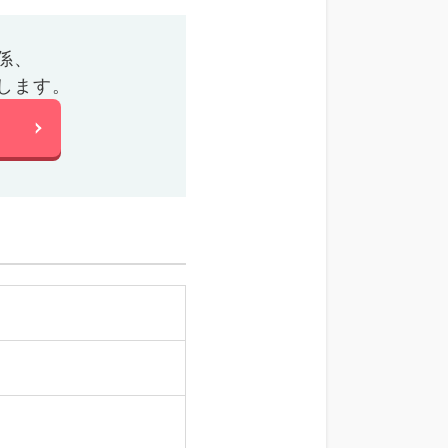
係、
します。