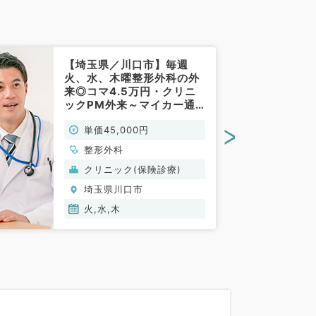
【埼玉県／川口市】毎週
火、水、木曜整形外科の外
来◎コマ4.5万円・クリニ
ックPM外来～マイカー通
勤可～（整形外科／非常
>
単価45,000円
勤）
整形外科
クリニック(保険診療)
埼玉県川口市
火,水,木