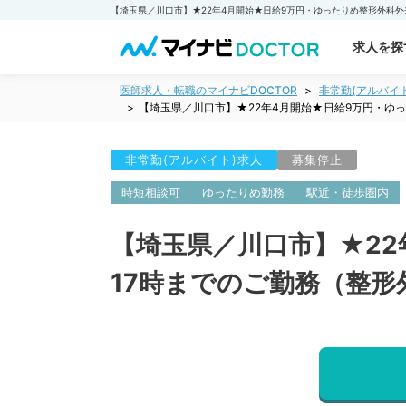
求人を探
医師求人・転職のマイナビDOCTOR
非常勤(アルバイ
【埼玉県／川口市】★22年4月開始★日給9万円・ゆ
非常勤(アルバイト)求人
募集停止
時短相談可
ゆったりめ勤務
駅近・徒歩圏内
【埼玉県／川口市】★2
17時までのご勤務（整形