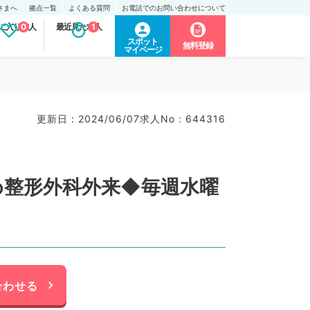
さまへ
拠点一覧
よくある質問
お電話でのお問い合わせについて
に入り求人
0
最近見た求人
1
スポット
無料登録
マイページ
更新日 : 2024/06/07
求人No : 644316
め整形外科外来◆毎週水曜
合わせる