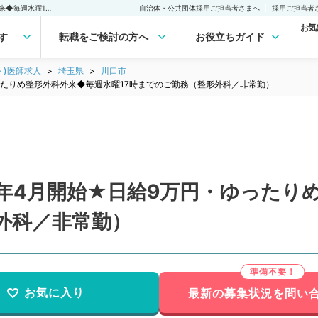
【埼玉県／川口市】★22年4月開始★日給9万円・ゆったりめ整形外科外来◆毎週水曜17時までのご勤務（整形外科／非常勤）非常勤(アルバイト)の求人｜医師の求人・転職・アルバイトは【マイナビDOCTOR】
自治体・公共団体採用ご担当者さまへ
採用ご担当者
お気
す
転職をご検討の方へ
お役立ちガイド
ト)医師求人
埼玉県
川口市
ったりめ整形外科外来◆毎週水曜17時までのご勤務（整形外科／非常勤）
2年4月開始★日給9万円・ゆったり
外科／非常勤）
お気に入り
最新の募集状況を問い