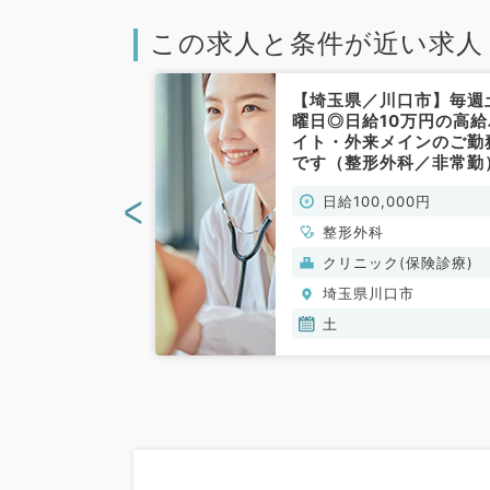
この求人と条件が近い求人
口市】1回5万
【埼玉県／川口市】毎週
曜日の専門性を
曜日◎日給10万円の高給
リニック外来バ
イト・外来メインのご勤
外科／非常勤）
です（整形外科／非常勤
<
00円
日給100,000円
整形外科
(保険診療)
クリニック(保険診療)
口市
埼玉県川口市
土