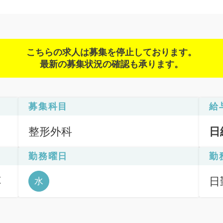
こちらの求人は募集を停止しております。
最新の募集状況の確認も承ります。
募集科目
給
整形外科
日
勤務曜日
勤
応
日勤
水