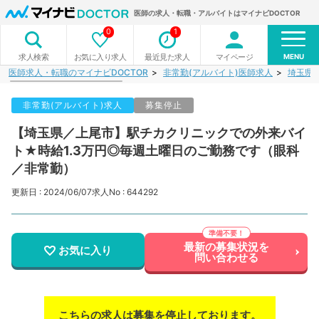
医師の求人・転職・アルバイトはマイナビDOCTOR
0
1
MENU
お気に入り求人
最近見た求人
マイページ
求人検索
医師求人・転職のマイナビDOCTOR
非常勤(アルバイト)医師求人
埼玉県
非常勤(アルバイト)求人
募集停止
【埼玉県／上尾市】駅チカクリニックでの外来バイ
ト★時給1.3万円◎毎週土曜日のご勤務です（眼科
／非常勤）
更新日 : 2024/06/07
求人No : 644292
最新の募集状況を
お気に入り
問い合わせる
こちらの求人は募集を停止しております。