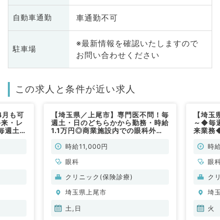
車通勤不可
自動車通勤
※最新情報を確認いたしますので
駐車場
お問い合わせください
この求人と条件が近い求人
4月も可
【埼玉県／上尾市】専門医不問！毎
【埼玉県
外来・レ
週土・日のどちらかから勤務・時給
～◆毎
毎週土
1.1万円◎商業施設内での眼科外来
来業務
非常勤）
のお仕事です！隔週勤務もご相談く
のクリ
ださい★（眼科／非常勤）
勤）
時給11,000円
時給
眼科
眼
クリニック(保険診療)
ク
埼玉県上尾市
埼
土,日
火