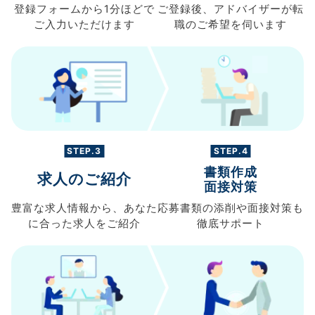
登録フォームから
1分ほどで
ご登録後、
アドバイザーが転
ご入力
いただけます
職の
ご希望を伺います
STEP.3
STEP.4
書類作成
求人のご紹介
面接対策
豊富な求人情報から、
あなた
応募書類の
添削や面接対策も
に合った求人を
ご紹介
徹底サポート