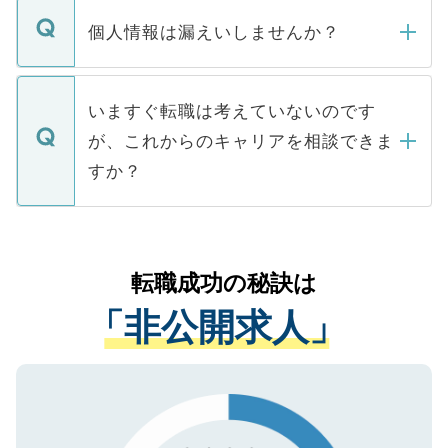
転職・入職を強要することは一切ありませ
ん。また、仮に応募先から内定をいただい
個人情報は漏えいしませんか？
■応募殺到を避けるため 人気のある医療機
たとしても、ご本人が納得しない限り、内
関を公にしてしまうと、応募が殺到する場
定を承諾する必要はありません。内定先へ
個人情報が漏えいすることはありませんの
合があります。 選考を効率よく行うため
の辞退の連絡はキャリアパートナーが行い
で、ご安心ください。当サイトからの登録
いますぐ転職は考えていないのです
に、医療機関が求める条件に合った人材の
ますので、ご安心ください。
などで収集したご登録者様の個人情報は、
が、これからのキャリアを相談できま
みを人材紹介会社に依頼するケースが増え
ご本人のキャリアアップおよび転職活動の
ています。
すか？
支援を目的に使用いたします。お預かりし
ているすべての個人データはご本人の許可
お気軽にご相談ください。先生専任のキャ
なく、医療機関側に開示したり、第三者に
リアパートナーが将来のご希望などをおう
提供することは一切ありません。また弊社
かがいして、現在の医療機関の状況や紹介
転職成功の秘訣は
は、個人情報の取り扱いについての厳密な
経験をまじえながら、適切なアドバイスを
管理基準を満たした事業者のみに付与され
「非公開求人」
させていただきます。すぐにご転職をされ
る、プライバシーマークを取得済みです。
ない方には、長期的なサポートが可能です
ご登録いただいた個人情報は、SSL（デー
ので、まずはご登録ください。
タ暗号化）によって保護されていますの
で、機密保持に関してもご安心ください。