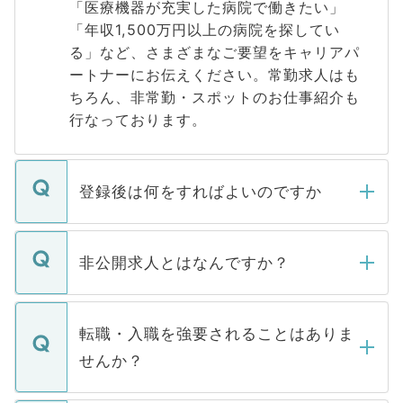
「医療機器が充実した病院で働きたい」
「年収1,500万円以上の病院を探してい
る」など、さまざまなご要望をキャリアパ
ートナーにお伝えください。常勤求人はも
ちろん、非常勤・スポットのお仕事紹介も
行なっております。
登録後は何をすればよいのですか
ご登録いただきましたら、弊社担当者がご
登録内容を確認し、その後メールもしくは
非公開求人とはなんですか？
お電話にて次のステップのご案内をいたし
ます。通常、5営業日以内にはご連絡をせて
マイナビDOCTORで取り扱っている求人の
いただきますので、しばらくお待ちくださ
うち約3割は、Webサイトからご覧いただ
転職・入職を強要されることはありま
い。
けない「非公開求人」です。非公開求人は
せんか？
下記の理由によって、一般には公開してい
ません。