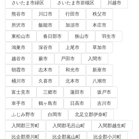
さいたま市緑区
さいたま市岩槻区
川越市
熊谷市
川口市
行田市
秩父市
所沢市
飯能市
加須市
本庄市
東松山市
春日部市
狭山市
羽生市
鴻巣市
深谷市
上尾市
草加市
越谷市
蕨市
戸田市
入間市
朝霞市
志木市
和光市
新座市
桶川市
久喜市
北本市
八潮市
富士見市
三郷市
蓮田市
坂戸市
幸手市
鶴ヶ島市
日高市
吉川市
ふじみ野市
白岡市
北足立郡伊奈町
入間郡三芳町
入間郡毛呂山町
入間郡越生町
比企郡滑川町
比企郡嵐山町
比企郡小川町