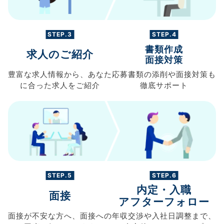
STEP.3
STEP.4
書類作成
求人のご紹介
面接対策
豊富な求人情報から、
あなた
応募書類の
添削や面接対策も
に合った求人を
ご紹介
徹底サポート
STEP.5
STEP.6
内定・入職
面接
アフターフォロー
面接が不安な方へ、
面接への
年収交渉や
入社日調整まで、