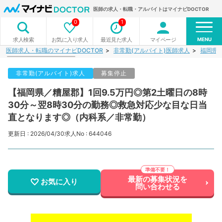
医師の求人・転職・アルバイトはマイナビDOCTOR
0
1
MENU
お気に入り求人
最近見た求人
マイページ
求人検索
医師求人・転職のマイナビDOCTOR
非常勤(アルバイト)医師求人
福岡県
非常勤(アルバイト)求人
募集停止
【福岡県／糟屋郡】1回9.5万円◎第2土曜日の8時
30分～翌8時30分の勤務◎救急対応少な目な日当
直となります◎（内科系／非常勤）
更新日 : 2026/04/30
求人No : 644046
最新の募集状況を
お気に入り
問い合わせる