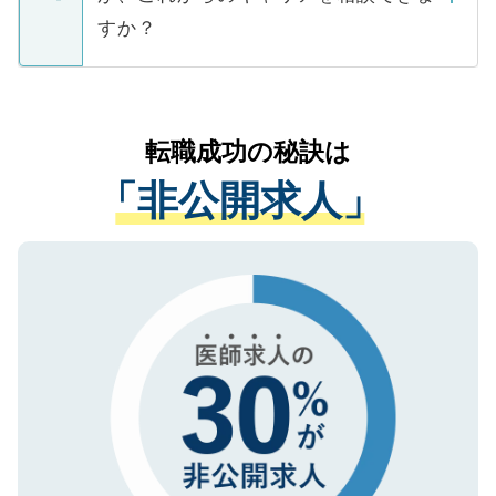
ご本人のキャリアアップおよび転職活動の
ています。
すか？
支援を目的に使用いたします。お預かりし
ているすべての個人データはご本人の許可
お気軽にご相談ください。先生専任のキャ
なく、医療機関側に開示したり、第三者に
リアパートナーが将来のご希望などをおう
提供することは一切ありません。また弊社
かがいして、現在の医療機関の状況や紹介
転職成功の秘訣は
は、個人情報の取り扱いについての厳密な
経験をまじえながら、適切なアドバイスを
管理基準を満たした事業者のみに付与され
「非公開求人」
させていただきます。すぐにご転職をされ
る、プライバシーマークを取得済みです。
ない方には、長期的なサポートが可能です
ご登録いただいた個人情報は、SSL（デー
ので、まずはご登録ください。
タ暗号化）によって保護されていますの
で、機密保持に関してもご安心ください。