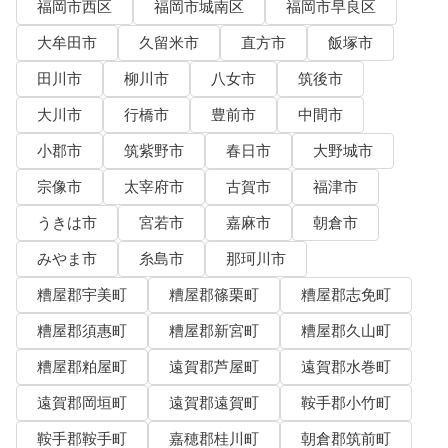
福岡市西区
福岡市城南区
福岡市早良区
大牟田市
久留米市
直方市
飯塚市
田川市
柳川市
八女市
筑後市
大川市
行橋市
豊前市
中間市
小郡市
筑紫野市
春日市
大野城市
宗像市
太宰府市
古賀市
福津市
うきは市
宮若市
嘉麻市
朝倉市
みやま市
糸島市
那珂川市
糟屋郡宇美町
糟屋郡篠栗町
糟屋郡志免町
糟屋郡須惠町
糟屋郡新宮町
糟屋郡久山町
糟屋郡粕屋町
遠賀郡芦屋町
遠賀郡水巻町
遠賀郡岡垣町
遠賀郡遠賀町
鞍手郡小竹町
鞍手郡鞍手町
嘉穂郡桂川町
朝倉郡筑前町