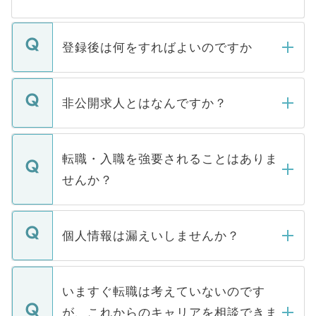
登録後は何をすればよいのですか
ご登録いただきましたら、弊社担当者がご
登録内容を確認し、その後メールもしくは
非公開求人とはなんですか？
お電話にて次のステップのご案内をいたし
ます。通常、5営業日以内にはご連絡をせて
マイナビDOCTORで取り扱っている求人の
いただきますので、しばらくお待ちくださ
うち約3割は、Webサイトからご覧いただ
転職・入職を強要されることはありま
い。
けない「非公開求人」です。非公開求人は
せんか？
下記の理由によって、一般には公開してい
ません。
転職・入職を強要することは一切ありませ
ん。また、仮に応募先から内定をいただい
個人情報は漏えいしませんか？
■応募殺到を避けるため 人気のある医療機
たとしても、ご本人が納得しない限り、内
関を公にしてしまうと、応募が殺到する場
定を承諾する必要はありません。内定先へ
個人情報が漏えいすることはありませんの
合があります。 選考を効率よく行うため
の辞退の連絡はキャリアパートナーが行い
で、ご安心ください。当サイトからの登録
いますぐ転職は考えていないのです
に、医療機関が求める条件に合った人材の
ますので、ご安心ください。
などで収集したご登録者様の個人情報は、
が、これからのキャリアを相談できま
みを人材紹介会社に依頼するケースが増え