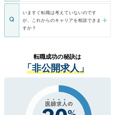
関を公にしてしまうと、応募が殺到する場
定を承諾する必要はありません。内定先へ
個人情報が漏えいすることはありませんの
合があります。 選考を効率よく行うため
の辞退の連絡はキャリアパートナーが行い
で、ご安心ください。当サイトからの登録
いますぐ転職は考えていないのです
に、医療機関が求める条件に合った人材の
ますので、ご安心ください。
などで収集したご登録者様の個人情報は、
が、これからのキャリアを相談できま
みを人材紹介会社に依頼するケースが増え
ご本人のキャリアアップおよび転職活動の
ています。
すか？
支援を目的に使用いたします。お預かりし
ているすべての個人データはご本人の許可
お気軽にご相談ください。先生専任のキャ
なく、医療機関側に開示したり、第三者に
リアパートナーが将来のご希望などをおう
提供することは一切ありません。また弊社
かがいして、現在の医療機関の状況や紹介
転職成功の秘訣は
は、個人情報の取り扱いについての厳密な
経験をまじえながら、適切なアドバイスを
管理基準を満たした事業者のみに付与され
「非公開求人」
させていただきます。すぐにご転職をされ
る、プライバシーマークを取得済みです。
ない方には、長期的なサポートが可能です
ご登録いただいた個人情報は、SSL（デー
ので、まずはご登録ください。
タ暗号化）によって保護されていますの
で、機密保持に関してもご安心ください。