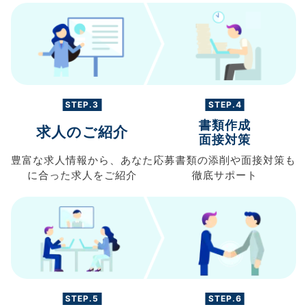
STEP.3
STEP.4
書類作成
求人のご紹介
面接対策
豊富な求人情報から、
あなた
応募書類の
添削や面接対策も
に合った求人を
ご紹介
徹底サポート
STEP.5
STEP.6