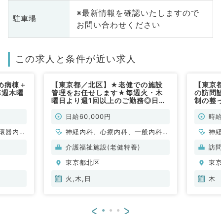
※最新情報を確認いたしますので
駐車場
お問い合わせください
この求人と条件が近い求人
め病棟＋
【東京都／北区】★老健での施設
【東京
毎週木曜
管理をお任せします★毎週火・木
の訪問
）
曜日より週1回以上のご勤務◎日給
制の整
6万円！17時30分までにはご帰宅
勤務（
頂けます！駅より徒歩5分のアクセ
日給60,000円
時給
ス抜群の施設です！（科目不問／非
環器内
常勤）
神経内科、心療内科、一般内科、
神
内科、内
循環器内科、呼吸器内科、消化器
介護福祉施設(老健特養)
訪
科、老年
内科、腎臓内科、老年内科、血液
東京都北区
東
内科、膠原病科
火,木,日
木
<
>