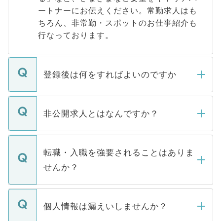
ートナーにお伝えください。常勤求人はも
ちろん、非常勤・スポットのお仕事紹介も
行なっております。
登録後は何をすればよいのですか
ご登録いただきましたら、弊社担当者がご
登録内容を確認し、その後メールもしくは
非公開求人とはなんですか？
お電話にて次のステップのご案内をいたし
ます。通常、5営業日以内にはご連絡をせて
マイナビDOCTORで取り扱っている求人の
いただきますので、しばらくお待ちくださ
うち約3割は、Webサイトからご覧いただ
転職・入職を強要されることはありま
い。
けない「非公開求人」です。非公開求人は
せんか？
下記の理由によって、一般には公開してい
ません。
転職・入職を強要することは一切ありませ
ん。また、仮に応募先から内定をいただい
個人情報は漏えいしませんか？
■応募殺到を避けるため 人気のある医療機
たとしても、ご本人が納得しない限り、内