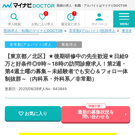
医師の求人・転職・アルバイトはマイナビDOCTOR
0
1
MENU
お気に入り求人
最近見た求人
マイページ
求人検索
医師求人・転職のマイナビDOCTOR
非常勤(アルバイト)医師求人
東京都
非常勤(アルバイト)求人
募集停止
【東京都／北区】★後期研修中の先生歓迎★日給9
万と好条件◎9時～18時の訪問診療求人！第2週・
第4週土曜の募集～未経験者でも安心＆フォロー体
制抜群～（内科系・外科系／非常勤）
更新日 : 2025/08/28
求人No : 643849
最新の募集状況を
お気に入り
問い合わせる