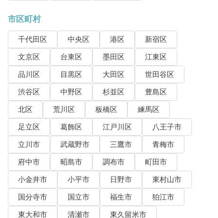
市区町村
千代田区
中央区
港区
新宿区
文京区
台東区
墨田区
江東区
品川区
目黒区
大田区
世田谷区
渋谷区
中野区
杉並区
豊島区
北区
荒川区
板橋区
練馬区
足立区
葛飾区
江戸川区
八王子市
立川市
武蔵野市
三鷹市
青梅市
府中市
昭島市
調布市
町田市
小金井市
小平市
日野市
東村山市
国分寺市
国立市
福生市
狛江市
東大和市
清瀬市
東久留米市