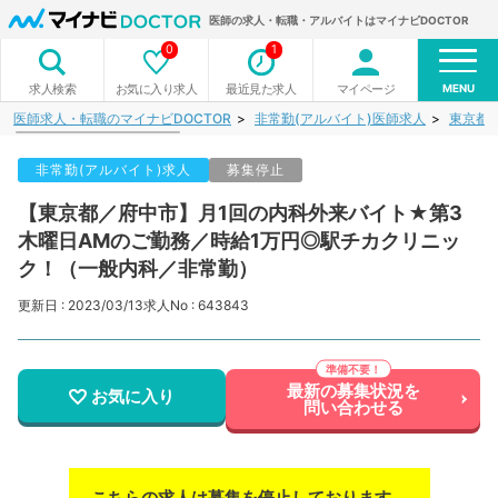
医師の求人・転職・アルバイトはマイナビDOCTOR
0
1
MENU
お気に入り求人
最近見た求人
マイページ
求人検索
医師求人・転職のマイナビDOCTOR
非常勤(アルバイト)医師求人
東京都
非常勤(アルバイト)求人
募集停止
【東京都／府中市】月1回の内科外来バイト★第3
木曜日AMのご勤務／時給1万円◎駅チカクリニッ
ク！（一般内科／非常勤）
更新日 : 2023/03/13
求人No : 643843
最新の募集状況を
お気に入り
問い合わせる
こちらの求人は募集を停止しております。