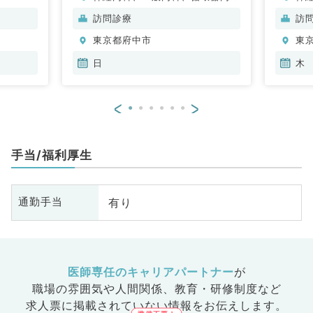
科、呼吸器内科、消化器内科、内
科
訪問診療
訪
分泌・代謝内科、腎臓内科、老年
分
東京都府中市
東
内科、膠原病科
内
日
木
<
>
手当/福利厚生
有り
通勤手当
医師専任のキャリアパートナー
が
職場の雰囲気や人間関係、
教育・研修制度など
求人票に掲載されていない情報をお伝えします。