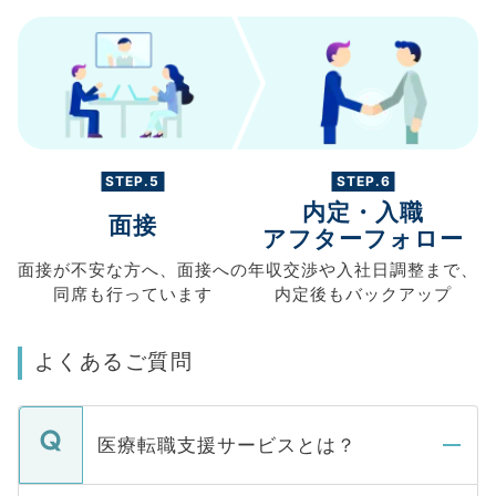
STEP.5
STEP.6
内定・入職
面接
アフターフォロー
面接が不安な方へ、
面接への
年収交渉や
入社日調整まで、
同席も
行っています
内定後もバックアップ
よくあるご質問
医療転職支援サービスとは？