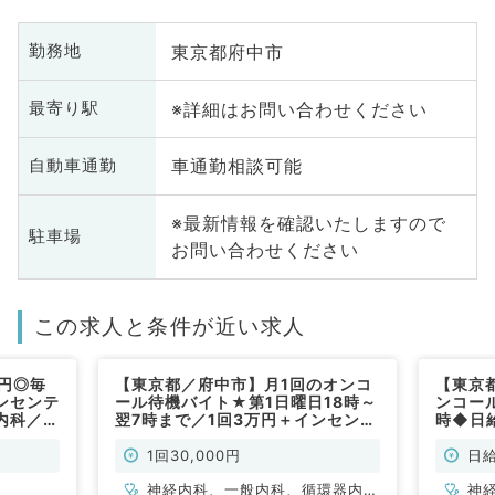
東京都府中市
勤務地
※詳細はお問い合わせください
最寄り駅
車通勤相談可能
自動車通勤
※最新情報を確認いたしますので
駐車場
お問い合わせください
この求人と条件が近い求人
円◎毎
【東京都／府中市】月1回のオンコ
【東京
ンセンテ
ール待機バイト★第1日曜日18時～
ンコー
内科／非
翌7時まで／1回3万円＋インセンテ
時◆日
ィブあり◎（内科系／非常勤）
あり◎
1回30,000円
日給
神経内科、一般内科、循環器内
神