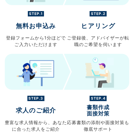
STEP.1
STEP.2
無料お申込み
ヒアリング
登録フォームから
1分ほどで
ご登録後、
アドバイザーが転
ご入力
いただけます
職の
ご希望を伺います
STEP.3
STEP.4
書類作成
求人のご紹介
面接対策
豊富な求人情報から、
あなた
応募書類の
添削や面接対策も
に合った求人を
ご紹介
徹底サポート