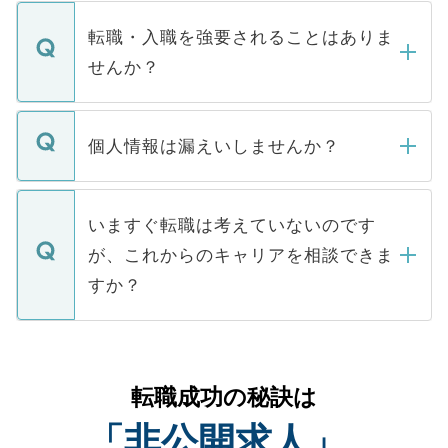
ます。通常、5営業日以内にはご連絡をせて
マイナビDOCTORで取り扱っている求人の
いただきますので、しばらくお待ちくださ
うち約3割は、Webサイトからご覧いただ
転職・入職を強要されることはありま
い。
けない「非公開求人」です。非公開求人は
せんか？
下記の理由によって、一般には公開してい
ません。
転職・入職を強要することは一切ありませ
ん。また、仮に応募先から内定をいただい
個人情報は漏えいしませんか？
■応募殺到を避けるため 人気のある医療機
たとしても、ご本人が納得しない限り、内
関を公にしてしまうと、応募が殺到する場
定を承諾する必要はありません。内定先へ
個人情報が漏えいすることはありませんの
合があります。 選考を効率よく行うため
の辞退の連絡はキャリアパートナーが行い
で、ご安心ください。当サイトからの登録
いますぐ転職は考えていないのです
に、医療機関が求める条件に合った人材の
ますので、ご安心ください。
などで収集したご登録者様の個人情報は、
が、これからのキャリアを相談できま
みを人材紹介会社に依頼するケースが増え
ご本人のキャリアアップおよび転職活動の
ています。
すか？
支援を目的に使用いたします。お預かりし
ているすべての個人データはご本人の許可
お気軽にご相談ください。先生専任のキャ
なく、医療機関側に開示したり、第三者に
リアパートナーが将来のご希望などをおう
提供することは一切ありません。また弊社
かがいして、現在の医療機関の状況や紹介
転職成功の秘訣は
は、個人情報の取り扱いについての厳密な
経験をまじえながら、適切なアドバイスを
管理基準を満たした事業者のみに付与され
「非公開求人」
させていただきます。すぐにご転職をされ
る、プライバシーマークを取得済みです。