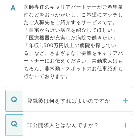
医師専任のキャリアパートナーがご希望条
件などをおうかがいし、ご希望にマッチし
たご入職先をご紹介するサービスです。
「自宅から近い病院を紹介してほしい」
「医療機器が充実した病院で働きたい」
「年収1,500万円以上の病院を探してい
る」など、さまざまなご要望をキャリアパ
ートナーにお伝えください。常勤求人はも
ちろん、非常勤・スポットのお仕事紹介も
行なっております。
登録後は何をすればよいのですか
ご登録いただきましたら、弊社担当者がご
登録内容を確認し、その後メールもしくは
非公開求人とはなんですか？
お電話にて次のステップのご案内をいたし