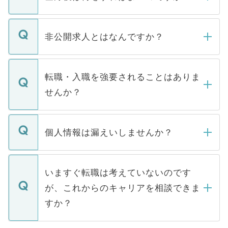
ご登録いただきましたら、弊社担当者がご
登録内容を確認し、その後メールもしくは
非公開求人とはなんですか？
お電話にて次のステップのご案内をいたし
ます。通常、5営業日以内にはご連絡をせて
マイナビDOCTORで取り扱っている求人の
いただきますので、しばらくお待ちくださ
うち約3割は、Webサイトからご覧いただ
転職・入職を強要されることはありま
い。
けない「非公開求人」です。非公開求人は
せんか？
下記の理由によって、一般には公開してい
ません。
転職・入職を強要することは一切ありませ
ん。また、仮に応募先から内定をいただい
個人情報は漏えいしませんか？
■応募殺到を避けるため 人気のある医療機
たとしても、ご本人が納得しない限り、内
関を公にしてしまうと、応募が殺到する場
定を承諾する必要はありません。内定先へ
個人情報が漏えいすることはありませんの
合があります。 選考を効率よく行うため
の辞退の連絡はキャリアパートナーが行い
で、ご安心ください。当サイトからの登録
いますぐ転職は考えていないのです
に、医療機関が求める条件に合った人材の
ますので、ご安心ください。
などで収集したご登録者様の個人情報は、
が、これからのキャリアを相談できま
みを人材紹介会社に依頼するケースが増え
ご本人のキャリアアップおよび転職活動の
ています。
すか？
支援を目的に使用いたします。お預かりし
ているすべての個人データはご本人の許可