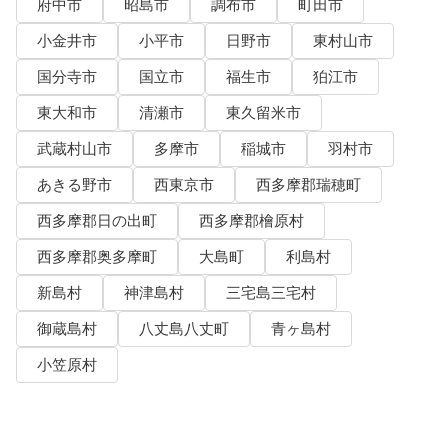
府中市
昭島市
調布市
町田市
小金井市
小平市
日野市
東村山市
国分寺市
国立市
福生市
狛江市
東大和市
清瀬市
東久留米市
武蔵村山市
多摩市
稲城市
羽村市
あきる野市
西東京市
西多摩郡瑞穂町
西多摩郡日の出町
西多摩郡檜原村
西多摩郡奥多摩町
大島町
利島村
新島村
神津島村
三宅島三宅村
御蔵島村
八丈島八丈町
青ヶ島村
小笠原村