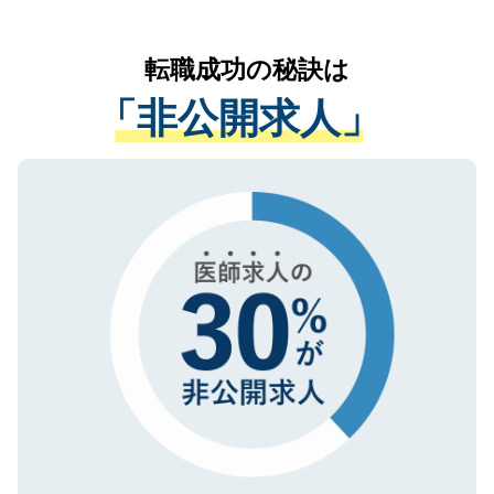
お気軽にご相談ください。先生専任のキャ
なく、医療機関側に開示したり、第三者に
リアパートナーが将来のご希望などをおう
提供することは一切ありません。また弊社
かがいして、現在の医療機関の状況や紹介
転職成功の秘訣は
は、個人情報の取り扱いについての厳密な
経験をまじえながら、適切なアドバイスを
管理基準を満たした事業者のみに付与され
「非公開求人」
させていただきます。すぐにご転職をされ
る、プライバシーマークを取得済みです。
ない方には、長期的なサポートが可能です
ご登録いただいた個人情報は、SSL（デー
ので、まずはご登録ください。
タ暗号化）によって保護されていますの
で、機密保持に関してもご安心ください。