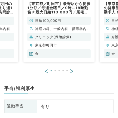
5万円の
【東京都／町田市】最寄駅から徒歩
【東京
より週1
1分◎／毎週金曜日／9時～18時勤
の健康
訪問診療
務☆最大日給110,000円／居宅の
勤求人
みの訪問診療のお仕事です（内科系
7万円
／非常勤）
日給100,000円
日給
年内科
神経内科、一般内科、循環器内
神
科、呼吸器内科、消化器内科、内
科
クリニック(保険診療)
介
分泌・代謝内科、腎臓内科、老年
分
東京都町田市
東
内科、血液内科、膠原病科
内
金
金
<
>
手当/福利厚生
有り
通勤手当