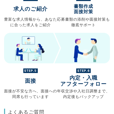
書類作成
求人のご紹介
面接対策
豊富な求人情報から、
あなた
応募書類の
添削や面接対策も
に合った求人を
ご紹介
徹底サポート
STEP.5
STEP.6
内定・入職
面接
アフターフォロー
面接が不安な方へ、
面接への
年収交渉や
入社日調整まで、
同席も
行っています
内定後もバックアップ
よくあるご質問