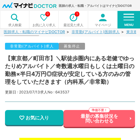
医師の求人・転職・アルバイトはマイナビDOCTOR
0
1
MENU
お気に入り求人
最近見た求人
マイページ
求人検索
医師求人・転職のマイナビDOCTOR
非常勤(アルバイト)医師求人
東京都
非常勤(アルバイト)求人
募集停止
【東京都／町田市】＼駅徒歩圏内にある老健でゆっ
たりめアルバイト／奇数週水曜日もしくは土曜日の
勤務×半日4万円◎症状が安定している方のみの管
理をしていただきます（内科系／非常勤）
更新日 : 2023/07/13
求人No : 643537
最新の募集状況を
お気に入り
問い合わせる