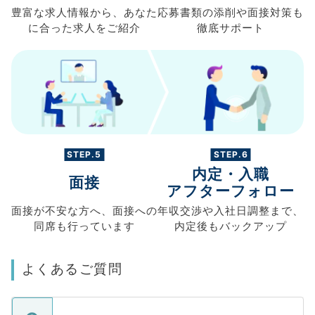
豊富な求人情報から、
あなた
応募書類の
添削や面接対策も
に合った求人を
ご紹介
徹底サポート
STEP.5
STEP.6
内定・入職
面接
アフターフォロー
面接が不安な方へ、
面接への
年収交渉や
入社日調整まで、
同席も
行っています
内定後もバックアップ
よくあるご質問