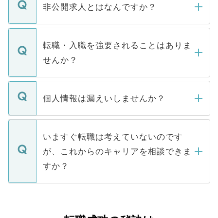
登録内容を確認し、その後メールもしくは
非公開求人とはなんですか？
お電話にて次のステップのご案内をいたし
ます。通常、5営業日以内にはご連絡をせて
マイナビDOCTORで取り扱っている求人の
いただきますので、しばらくお待ちくださ
うち約3割は、Webサイトからご覧いただ
転職・入職を強要されることはありま
い。
けない「非公開求人」です。非公開求人は
せんか？
下記の理由によって、一般には公開してい
ません。
転職・入職を強要することは一切ありませ
ん。また、仮に応募先から内定をいただい
個人情報は漏えいしませんか？
■応募殺到を避けるため 人気のある医療機
たとしても、ご本人が納得しない限り、内
関を公にしてしまうと、応募が殺到する場
定を承諾する必要はありません。内定先へ
個人情報が漏えいすることはありませんの
合があります。 選考を効率よく行うため
の辞退の連絡はキャリアパートナーが行い
で、ご安心ください。当サイトからの登録
いますぐ転職は考えていないのです
に、医療機関が求める条件に合った人材の
ますので、ご安心ください。
などで収集したご登録者様の個人情報は、
が、これからのキャリアを相談できま
みを人材紹介会社に依頼するケースが増え
ご本人のキャリアアップおよび転職活動の
ています。
すか？
支援を目的に使用いたします。お預かりし
ているすべての個人データはご本人の許可
お気軽にご相談ください。先生専任のキャ
なく、医療機関側に開示したり、第三者に
リアパートナーが将来のご希望などをおう
提供することは一切ありません。また弊社
かがいして、現在の医療機関の状況や紹介