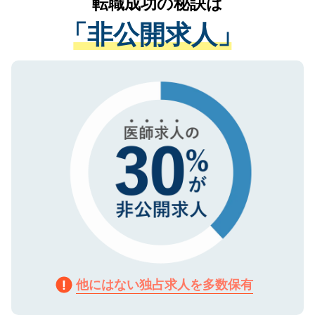
転職成功の秘訣は
は、個人情報の取り扱いについての厳密な
経験をまじえながら、適切なアドバイスを
管理基準を満たした事業者のみに付与され
「非公開求人」
させていただきます。すぐにご転職をされ
る、プライバシーマークを取得済みです。
ない方には、長期的なサポートが可能です
ご登録いただいた個人情報は、SSL（デー
ので、まずはご登録ください。
タ暗号化）によって保護されていますの
で、機密保持に関してもご安心ください。
他にはない独占求人を多数保有