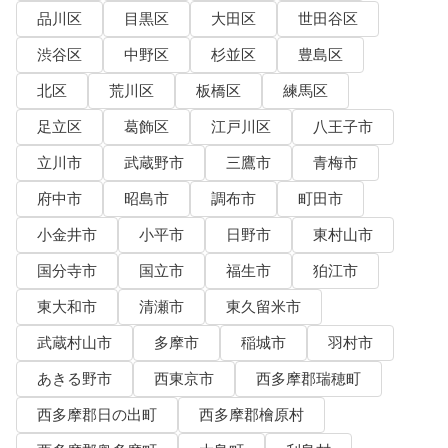
品川区
目黒区
大田区
世田谷区
渋谷区
中野区
杉並区
豊島区
北区
荒川区
板橋区
練馬区
足立区
葛飾区
江戸川区
八王子市
立川市
武蔵野市
三鷹市
青梅市
府中市
昭島市
調布市
町田市
小金井市
小平市
日野市
東村山市
国分寺市
国立市
福生市
狛江市
東大和市
清瀬市
東久留米市
武蔵村山市
多摩市
稲城市
羽村市
あきる野市
西東京市
西多摩郡瑞穂町
西多摩郡日の出町
西多摩郡檜原村