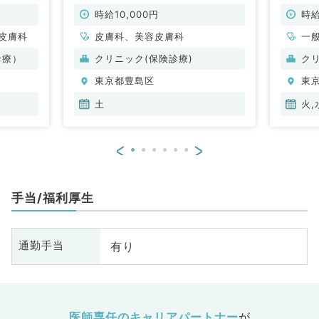
好立地で
毎週土曜のうち1曜日～勤務可能
来・美
・形成外
（皮膚科・美容皮膚科／非常勤）
円（一
時給10,000円
時給
皮膚科
皮膚科、美容皮膚科
一
診療）
クリニック(保険診療)
ク
東京都豊島区
東
土
火,
<
>
手当/福利厚生
有り
通勤手当
医師専任のキャリアパートナー
が