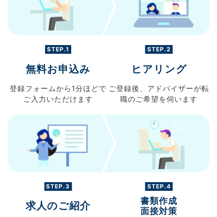
STEP.1
STEP.2
無料お申込み
ヒアリング
登録フォームから
1分ほどで
ご登録後、
アドバイザーが転
ご入力
いただけます
職の
ご希望を伺います
STEP.3
STEP.4
書類作成
求人のご紹介
面接対策