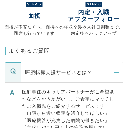
STEP.5
STEP.6
内定・入職
面接
アフターフォロー
面接が不安な方へ、
面接への
年収交渉や
入社日調整まで、
同席も
行っています
内定後もバックアップ
よくあるご質問
医療転職支援サービスとは？
医師専任のキャリアパートナーがご希望条
件などをおうかがいし、ご希望にマッチし
たご入職先をご紹介するサービスです。
「自宅から近い病院を紹介してほしい」
「医療機器が充実した病院で働きたい」
「年収1,500万円以上の病院を探してい