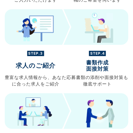
ご入力
いただけます
職の
ご希望を伺います
STEP.3
STEP.4
書類作成
求人のご紹介
面接対策
豊富な求人情報から、
あなた
応募書類の
添削や面接対策も
に合った求人を
ご紹介
徹底サポート