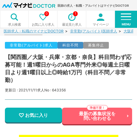
医師の求人・転職・アルバイトはマイナビDOCTOR
0
1
MENU
お気に入り求人
最近見た求人
マイページ
求人検索
医師求人・転職のマイナビDOCTOR
非常勤(アルバイト)医師求人
大阪府
非常勤(アルバイト)求人
科目不問
募集停止
【関西圏／大阪・兵庫・京都・奈良】科目問わず応
募可能！週1曜日からのAGA専門外来◎毎週土日曜
日より週1曜日以上◎時給1万円（科目不問／非常
勤）
更新日 : 2021/11/11
求人No : 643356
最新の募集状況を
お気に入り
問い合わせる