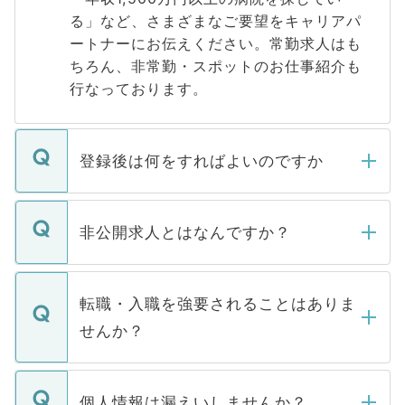
る」など、さまざまなご要望をキャリアパ
ートナーにお伝えください。常勤求人はも
ちろん、非常勤・スポットのお仕事紹介も
行なっております。
登録後は何をすればよいのですか
ご登録いただきましたら、弊社担当者がご
登録内容を確認し、その後メールもしくは
非公開求人とはなんですか？
お電話にて次のステップのご案内をいたし
ます。通常、5営業日以内にはご連絡をせて
マイナビDOCTORで取り扱っている求人の
いただきますので、しばらくお待ちくださ
うち約3割は、Webサイトからご覧いただ
転職・入職を強要されることはありま
い。
けない「非公開求人」です。非公開求人は
せんか？
下記の理由によって、一般には公開してい
ません。
転職・入職を強要することは一切ありませ
ん。また、仮に応募先から内定をいただい
個人情報は漏えいしませんか？