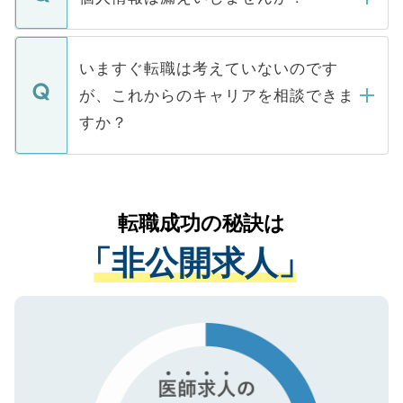
■応募殺到を避けるため 人気のある医療機
たとしても、ご本人が納得しない限り、内
関を公にしてしまうと、応募が殺到する場
定を承諾する必要はありません。内定先へ
個人情報が漏えいすることはありませんの
合があります。 選考を効率よく行うため
の辞退の連絡はキャリアパートナーが行い
で、ご安心ください。当サイトからの登録
いますぐ転職は考えていないのです
に、医療機関が求める条件に合った人材の
ますので、ご安心ください。
などで収集したご登録者様の個人情報は、
が、これからのキャリアを相談できま
みを人材紹介会社に依頼するケースが増え
ご本人のキャリアアップおよび転職活動の
ています。
すか？
支援を目的に使用いたします。お預かりし
ているすべての個人データはご本人の許可
お気軽にご相談ください。先生専任のキャ
なく、医療機関側に開示したり、第三者に
リアパートナーが将来のご希望などをおう
提供することは一切ありません。また弊社
かがいして、現在の医療機関の状況や紹介
転職成功の秘訣は
は、個人情報の取り扱いについての厳密な
経験をまじえながら、適切なアドバイスを
管理基準を満たした事業者のみに付与され
「非公開求人」
させていただきます。すぐにご転職をされ
る、プライバシーマークを取得済みです。
ない方には、長期的なサポートが可能です
ご登録いただいた個人情報は、SSL（デー
ので、まずはご登録ください。
タ暗号化）によって保護されていますの
で、機密保持に関してもご安心ください。