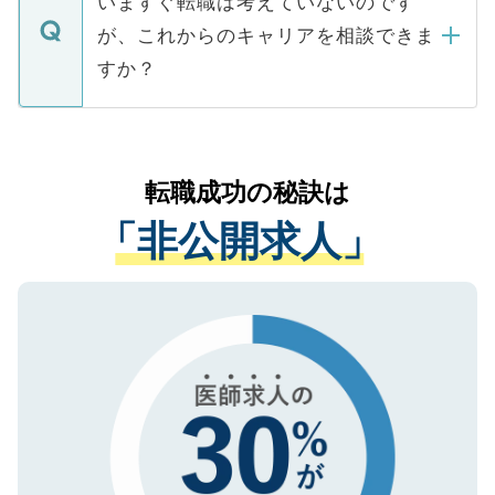
いますぐ転職は考えていないのです
に、医療機関が求める条件に合った人材の
ますので、ご安心ください。
などで収集したご登録者様の個人情報は、
が、これからのキャリアを相談できま
みを人材紹介会社に依頼するケースが増え
ご本人のキャリアアップおよび転職活動の
ています。
すか？
支援を目的に使用いたします。お預かりし
ているすべての個人データはご本人の許可
お気軽にご相談ください。先生専任のキャ
なく、医療機関側に開示したり、第三者に
リアパートナーが将来のご希望などをおう
提供することは一切ありません。また弊社
かがいして、現在の医療機関の状況や紹介
転職成功の秘訣は
は、個人情報の取り扱いについての厳密な
経験をまじえながら、適切なアドバイスを
管理基準を満たした事業者のみに付与され
「非公開求人」
させていただきます。すぐにご転職をされ
る、プライバシーマークを取得済みです。
ない方には、長期的なサポートが可能です
ご登録いただいた個人情報は、SSL（デー
ので、まずはご登録ください。
タ暗号化）によって保護されていますの
で、機密保持に関してもご安心ください。