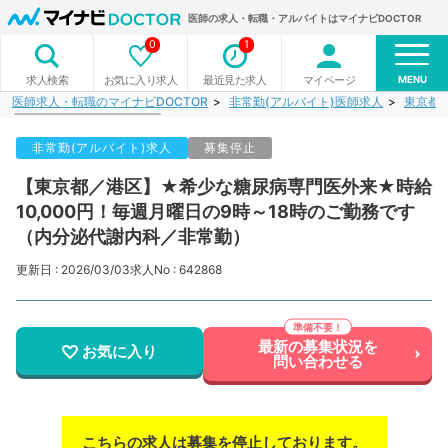
医師の求人・転職・アルバイトはマイナビDOCTOR
0
1
MENU
お気に入り求人
最近見た求人
マイページ
求人検索
医師求人・転職のマイナビDOCTOR
非常勤(アルバイト)医師求人
東京都
非常勤(アルバイト)求人
募集停止
【東京都／港区】★希少な糖尿病専門医外来★時給
10,000円！毎週月曜日の9時～18時のご勤務です
（内分泌代謝内科／非常勤）
更新日 : 2026/03/03
求人No : 642868
最新の募集状況を
お気に入り
問い合わせる
こちらの求人は募集を停止しております。