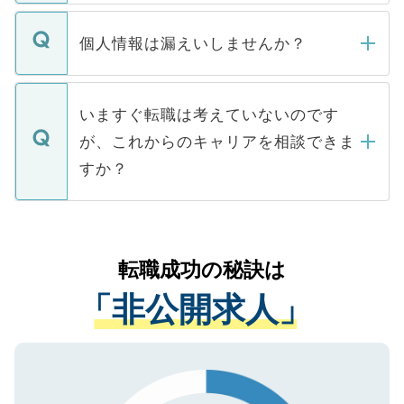
ません。
転職・入職を強要することは一切ありませ
ん。また、仮に応募先から内定をいただい
個人情報は漏えいしませんか？
■応募殺到を避けるため 人気のある医療機
たとしても、ご本人が納得しない限り、内
関を公にしてしまうと、応募が殺到する場
定を承諾する必要はありません。内定先へ
個人情報が漏えいすることはありませんの
合があります。 選考を効率よく行うため
の辞退の連絡はキャリアパートナーが行い
で、ご安心ください。当サイトからの登録
いますぐ転職は考えていないのです
に、医療機関が求める条件に合った人材の
ますので、ご安心ください。
などで収集したご登録者様の個人情報は、
が、これからのキャリアを相談できま
みを人材紹介会社に依頼するケースが増え
ご本人のキャリアアップおよび転職活動の
ています。
すか？
支援を目的に使用いたします。お預かりし
ているすべての個人データはご本人の許可
お気軽にご相談ください。先生専任のキャ
なく、医療機関側に開示したり、第三者に
リアパートナーが将来のご希望などをおう
提供することは一切ありません。また弊社
かがいして、現在の医療機関の状況や紹介
転職成功の秘訣は
は、個人情報の取り扱いについての厳密な
経験をまじえながら、適切なアドバイスを
管理基準を満たした事業者のみに付与され
「非公開求人」
させていただきます。すぐにご転職をされ
る、プライバシーマークを取得済みです。
ない方には、長期的なサポートが可能です
ご登録いただいた個人情報は、SSL（デー
ので、まずはご登録ください。
タ暗号化）によって保護されていますの
で、機密保持に関してもご安心ください。