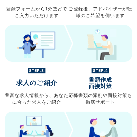
登録フォームから
1分ほどで
ご登録後、
アドバイザーが転
ご入力
いただけます
職の
ご希望を伺います
STEP.3
STEP.4
書類作成
求人のご紹介
面接対策
豊富な求人情報から、
あなた
応募書類の
添削や面接対策も
に合った求人を
ご紹介
徹底サポート