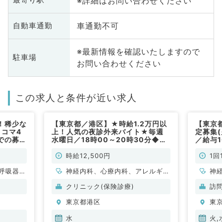
※詳細はお問い合わせください
最寄り駅
車通勤不可
自動車通勤
※最新情報を確認いたしますので
駐車場
お問い合わせください
この求人と条件が近い求人
！稀少な
【東京都／港区】★時給1.2万円以
【東京
・コマ4
上！人気の夜診外来バイト★毎週
定募集(
での募集
水曜日／18時00～20時30分◆駅
／給与
近クリニックでプライマリーな外来
般内科
をお願いします（内科系・皮膚科・
時給12,500円
1回
アレルギー科／非常勤）
呼吸器内
神経内科、心療内科、アレルギー
神
・代謝内
科、皮膚科、一般内科、循環器内
形
クリニック(保険診療)
訪
科、呼吸器内科、消化器内科、内
科
東京都港区
東
分泌・代謝内科、腎臓内科、老年
小
内科、膠原病科
循
水
火,