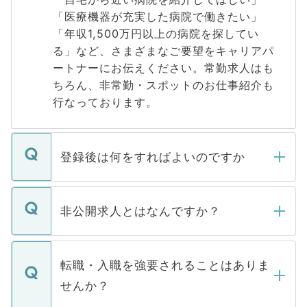
「医療機器が充実した病院で働きたい」
「年収1,500万円以上の病院を探してい
る」など、さまざまなご要望をキャリアパ
ートナーにお伝えください。常勤求人はも
ちろん、非常勤・スポットのお仕事紹介も
行なっております。
登録後は何をすればよいのですか
ご登録いただきましたら、弊社担当者がご
登録内容を確認し、その後メールもしくは
非公開求人とはなんですか？
お電話にて次のステップのご案内をいたし
ます。通常、5営業日以内にはご連絡をせて
マイナビDOCTORで取り扱っている求人の
いただきますので、しばらくお待ちくださ
うち約3割は、Webサイトからご覧いただ
転職・入職を強要されることはありま
い。
けない「非公開求人」です。非公開求人は
せんか？
下記の理由によって、一般には公開してい