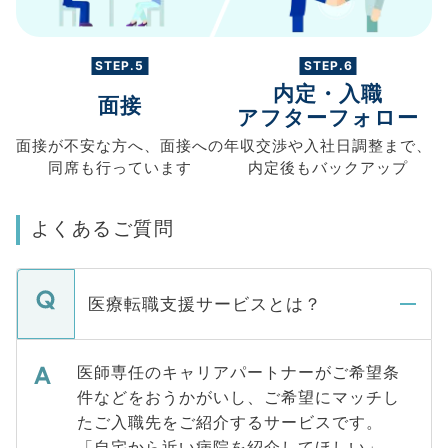
STEP.5
STEP.6
内定・入職
面接
アフターフォロー
面接が不安な方へ、
面接への
年収交渉や
入社日調整まで、
同席も
行っています
内定後もバックアップ
よくあるご質問
医療転職支援サービスとは？
医師専任のキャリアパートナーがご希望条
件などをおうかがいし、ご希望にマッチし
たご入職先をご紹介するサービスです。
「自宅から近い病院を紹介してほしい」