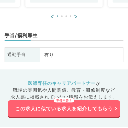
内
科
<
>
外
原
腸
手当/福利厚生
有り
通勤手当
医師専任のキャリアパートナー
が
職場の雰囲気や人間関係、
教育・研修制度など
求人票に掲載されていない情報をお伝えします。
この求人に似ている求人を紹介してもらう