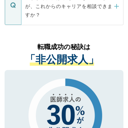
ますので、ご安心ください。
などで収集したご登録者様の個人情報は、
が、これからのキャリアを相談できま
みを人材紹介会社に依頼するケースが増え
ご本人のキャリアアップおよび転職活動の
ています。
すか？
支援を目的に使用いたします。お預かりし
ているすべての個人データはご本人の許可
お気軽にご相談ください。先生専任のキャ
なく、医療機関側に開示したり、第三者に
リアパートナーが将来のご希望などをおう
提供することは一切ありません。また弊社
かがいして、現在の医療機関の状況や紹介
転職成功の秘訣は
は、個人情報の取り扱いについての厳密な
経験をまじえながら、適切なアドバイスを
管理基準を満たした事業者のみに付与され
「非公開求人」
させていただきます。すぐにご転職をされ
る、プライバシーマークを取得済みです。
ない方には、長期的なサポートが可能です
ご登録いただいた個人情報は、SSL（デー
ので、まずはご登録ください。
タ暗号化）によって保護されていますの
で、機密保持に関してもご安心ください。