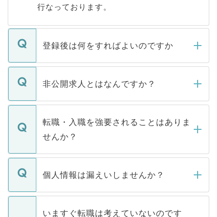
行なっております。
登録後は何をすればよいのですか
ご登録いただきましたら、弊社担当者がご
登録内容を確認し、その後メールもしくは
非公開求人とはなんですか？
お電話にて次のステップのご案内をいたし
ます。通常、5営業日以内にはご連絡をせて
マイナビDOCTORで取り扱っている求人の
いただきますので、しばらくお待ちくださ
うち約3割は、Webサイトからご覧いただ
転職・入職を強要されることはありま
い。
けない「非公開求人」です。非公開求人は
せんか？
下記の理由によって、一般には公開してい
ません。
転職・入職を強要することは一切ありませ
ん。また、仮に応募先から内定をいただい
個人情報は漏えいしませんか？
■応募殺到を避けるため 人気のある医療機
たとしても、ご本人が納得しない限り、内
関を公にしてしまうと、応募が殺到する場
定を承諾する必要はありません。内定先へ
個人情報が漏えいすることはありませんの
合があります。 選考を効率よく行うため
の辞退の連絡はキャリアパートナーが行い
で、ご安心ください。当サイトからの登録
いますぐ転職は考えていないのです
に、医療機関が求める条件に合った人材の