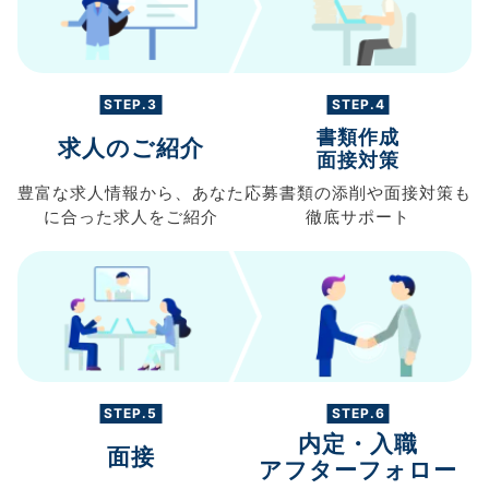
STEP.3
STEP.4
書類作成
求人のご紹介
面接対策
豊富な求人情報から、
あなた
応募書類の
添削や面接対策も
に合った求人を
ご紹介
徹底サポート
STEP.5
STEP.6
内定・入職
面接
アフターフォロー