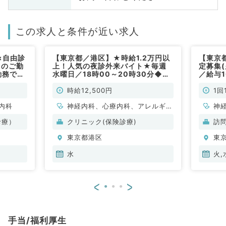
この求人と条件が近い求人
×自由診
【東京都／港区】★時給1.2万円以
【東京
日のご勤
上！人気の夜診外来バイト★毎週
定募集(
勤務で時
水曜日／18時00～20時30分◆駅
／給与
のクリニ
近クリニックでプライマリーな外来
般内科
科／非常
をお願いします（内科系・皮膚科・
時給12,500円
1回
アレルギー科／非常勤）
内科
神経内科、心療内科、アレルギー
神
科、皮膚科、一般内科、循環器内
形
診療）
クリニック(保険診療)
訪
科、呼吸器内科、消化器内科、内
科
東京都港区
東
分泌・代謝内科、腎臓内科、老年
小
内科、膠原病科
循
水
火,
内
科
<
>
外
原
腸
手当/福利厚生