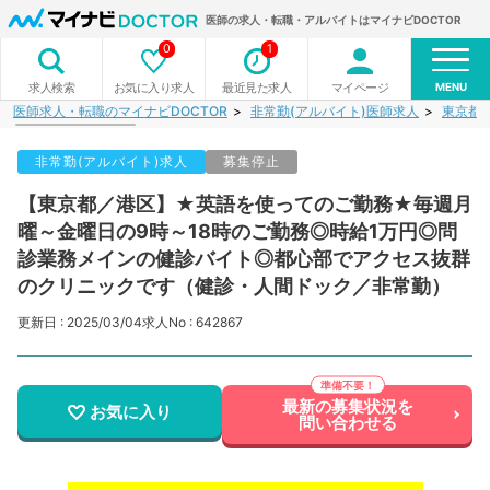
医師の求人・転職・アルバイトはマイナビDOCTOR
0
1
MENU
お気に入り求人
最近見た求人
マイページ
求人検索
医師求人・転職のマイナビDOCTOR
非常勤(アルバイト)医師求人
東京都
非常勤(アルバイト)求人
募集停止
【東京都／港区】★英語を使ってのご勤務★毎週月
曜～金曜日の9時～18時のご勤務◎時給1万円◎問
診業務メインの健診バイト◎都心部でアクセス抜群
のクリニックです（健診・人間ドック／非常勤）
更新日 : 2025/03/04
求人No : 642867
最新の募集状況を
お気に入り
問い合わせる