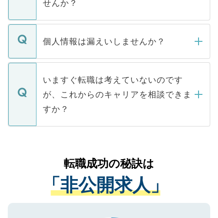
せんか？
下記の理由によって、一般には公開してい
ません。
転職・入職を強要することは一切ありませ
ん。また、仮に応募先から内定をいただい
個人情報は漏えいしませんか？
■応募殺到を避けるため 人気のある医療機
たとしても、ご本人が納得しない限り、内
関を公にしてしまうと、応募が殺到する場
定を承諾する必要はありません。内定先へ
個人情報が漏えいすることはありませんの
合があります。 選考を効率よく行うため
の辞退の連絡はキャリアパートナーが行い
で、ご安心ください。当サイトからの登録
いますぐ転職は考えていないのです
に、医療機関が求める条件に合った人材の
ますので、ご安心ください。
などで収集したご登録者様の個人情報は、
が、これからのキャリアを相談できま
みを人材紹介会社に依頼するケースが増え
ご本人のキャリアアップおよび転職活動の
ています。
すか？
支援を目的に使用いたします。お預かりし
ているすべての個人データはご本人の許可
お気軽にご相談ください。先生専任のキャ
なく、医療機関側に開示したり、第三者に
リアパートナーが将来のご希望などをおう
提供することは一切ありません。また弊社
かがいして、現在の医療機関の状況や紹介
転職成功の秘訣は
は、個人情報の取り扱いについての厳密な
経験をまじえながら、適切なアドバイスを
管理基準を満たした事業者のみに付与され
「非公開求人」
させていただきます。すぐにご転職をされ
る、プライバシーマークを取得済みです。
ない方には、長期的なサポートが可能です
ご登録いただいた個人情報は、SSL（デー
ので、まずはご登録ください。
タ暗号化）によって保護されていますの