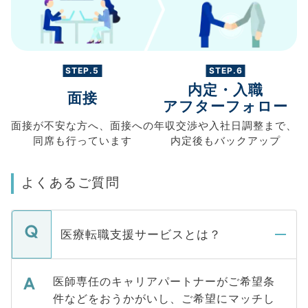
STEP.5
STEP.6
内定・入職
面接
アフターフォロー
面接が不安な方へ、
面接への
年収交渉や
入社日調整まで、
同席も
行っています
内定後もバックアップ
よくあるご質問
医療転職支援サービスとは？
医師専任のキャリアパートナーがご希望条
件などをおうかがいし、ご希望にマッチし