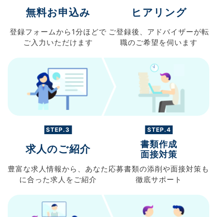
無料お申込み
ヒアリング
登録フォームから
1分ほどで
ご登録後、
アドバイザーが転
ご入力
いただけます
職の
ご希望を伺います
STEP.3
STEP.4
書類作成
求人のご紹介
面接対策
豊富な求人情報から、
あなた
応募書類の
添削や面接対策も
に合った求人を
ご紹介
徹底サポート