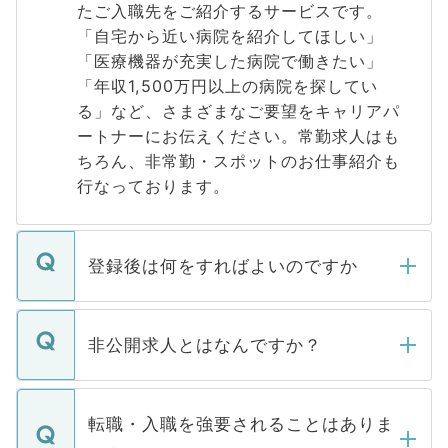
たご入職先をご紹介するサービスです。
「自宅から近い病院を紹介してほしい」
「医療機器が充実した病院で働きたい」
「年収1,500万円以上の病院を探してい
る」など、さまざまなご要望をキャリアパ
ートナーにお伝えください。常勤求人はも
ちろん、非常勤・スポットのお仕事紹介も
行なっております。
登録後は何をすればよいのですか
ご登録いただきましたら、弊社担当者がご
登録内容を確認し、その後メールもしくは
非公開求人とはなんですか？
お電話にて次のステップのご案内をいたし
ます。通常、5営業日以内にはご連絡をせて
マイナビDOCTORで取り扱っている求人の
いただきますので、しばらくお待ちくださ
うち約3割は、Webサイトからご覧いただ
転職・入職を強要されることはありま
い。
けない「非公開求人」です。非公開求人は