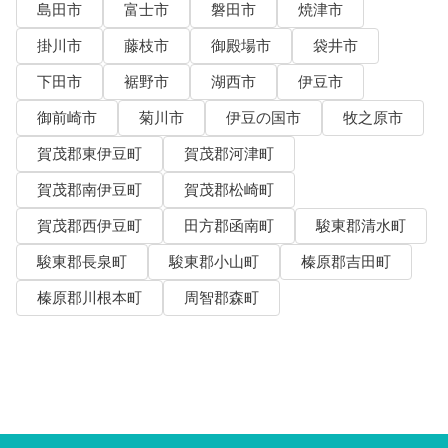
島田市
富士市
磐田市
焼津市
掛川市
藤枝市
御殿場市
袋井市
下田市
裾野市
湖西市
伊豆市
御前崎市
菊川市
伊豆の国市
牧之原市
賀茂郡東伊豆町
賀茂郡河津町
賀茂郡南伊豆町
賀茂郡松崎町
賀茂郡西伊豆町
田方郡函南町
駿東郡清水町
駿東郡長泉町
駿東郡小山町
榛原郡吉田町
榛原郡川根本町
周智郡森町