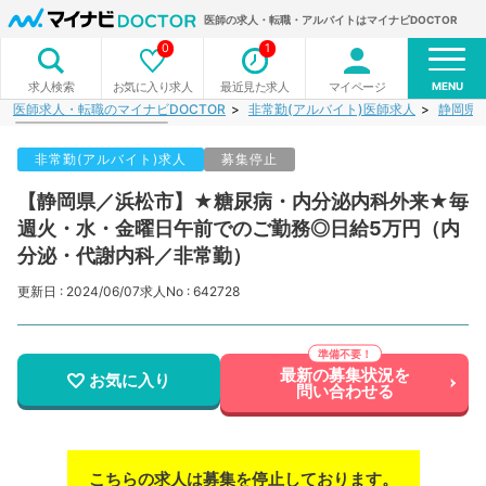
医師の求人・転職・アルバイトはマイナビDOCTOR
0
1
MENU
お気に入り求人
最近見た求人
マイページ
求人検索
医師求人・転職のマイナビDOCTOR
非常勤(アルバイト)医師求人
静岡県
非常勤(アルバイト)求人
募集停止
【静岡県／浜松市】★糖尿病・内分泌内科外来★毎
週火・水・金曜日午前でのご勤務◎日給5万円（内
分泌・代謝内科／非常勤）
更新日 : 2024/06/07
求人No : 642728
最新の募集状況を
お気に入り
問い合わせる
こちらの求人は募集を停止しております。