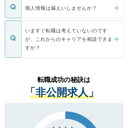
ん。また、仮に応募先から内定をいただい
個人情報は漏えいしませんか？
■応募殺到を避けるため 人気のある医療機
たとしても、ご本人が納得しない限り、内
関を公にしてしまうと、応募が殺到する場
定を承諾する必要はありません。内定先へ
個人情報が漏えいすることはありませんの
合があります。 選考を効率よく行うため
の辞退の連絡はキャリアパートナーが行い
で、ご安心ください。当サイトからの登録
いますぐ転職は考えていないのです
に、医療機関が求める条件に合った人材の
ますので、ご安心ください。
などで収集したご登録者様の個人情報は、
が、これからのキャリアを相談できま
みを人材紹介会社に依頼するケースが増え
ご本人のキャリアアップおよび転職活動の
ています。
すか？
支援を目的に使用いたします。お預かりし
ているすべての個人データはご本人の許可
お気軽にご相談ください。先生専任のキャ
なく、医療機関側に開示したり、第三者に
リアパートナーが将来のご希望などをおう
提供することは一切ありません。また弊社
かがいして、現在の医療機関の状況や紹介
転職成功の秘訣は
は、個人情報の取り扱いについての厳密な
経験をまじえながら、適切なアドバイスを
管理基準を満たした事業者のみに付与され
「非公開求人」
させていただきます。すぐにご転職をされ
る、プライバシーマークを取得済みです。
ない方には、長期的なサポートが可能です
ご登録いただいた個人情報は、SSL（デー
ので、まずはご登録ください。
タ暗号化）によって保護されていますの
で、機密保持に関してもご安心ください。