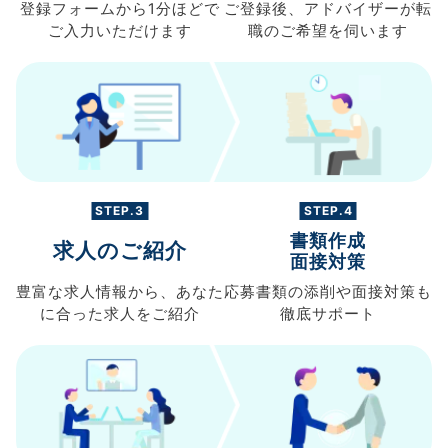
登録フォームから
1分ほどで
ご登録後、
アドバイザーが転
ご入力
いただけます
職の
ご希望を伺います
STEP.3
STEP.4
書類作成
求人のご紹介
面接対策
豊富な求人情報から、
あなた
応募書類の
添削や面接対策も
に合った求人を
ご紹介
徹底サポート