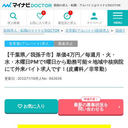
医師の求人・転職・アルバイトはマイナビDOCTOR
0
1
MENU
お気に入り求人
最近見た求人
マイページ
求人検索
医師求人・転職のマイナビDOCTOR
非常勤(アルバイト)医師求人
我孫子
非常勤(アルバイト)求人
募集停止
【千葉県／我孫子市】単価4万円／毎週月・火・
水・木曜日PMで1曜日から勤務可能☆地域中核病院
にて外来バイト求人です！(皮膚科／非常勤）
更新日 : 2022/11/16
求人No : 642636
最新の募集状況を
お気に入り
問い合わせる