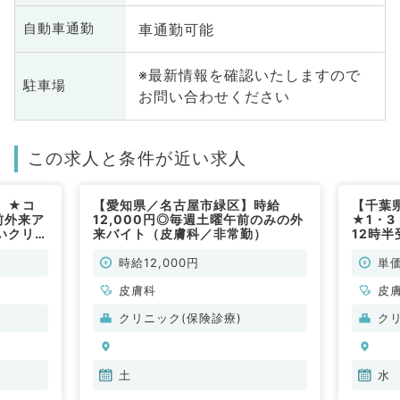
車通勤可能
自動車通勤
※最新情報を確認いたしますので
駐車場
お問い合わせください
この求人と条件が近い求人
】★コ
【愛知県／名古屋市緑区】時給
【千葉
前外来ア
12,000円◎毎週土曜午前のみの外
★1・
いクリニ
来バイト（皮膚科／非常勤）
12時
す
の駅チ
お仕事
時給12,000円
単価
皮膚科
皮
クリニック(保険診療)
ク
土
水