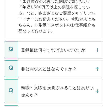
「医療機器が充実した病院で働きたい」
「年収1,500万円以上の病院を探してい
る」など、さまざまなご要望をキャリアパ
ートナーにお伝えください。常勤求人はも
ちろん、非常勤・スポットのお仕事紹介も
行なっております。
登録後は何をすればよいのですか
ご登録いただきましたら、弊社担当者がご
登録内容を確認し、その後メールもしくは
非公開求人とはなんですか？
お電話にて次のステップのご案内をいたし
ます。通常、5営業日以内にはご連絡をせて
マイナビDOCTORで取り扱っている求人の
いただきますので、しばらくお待ちくださ
うち約3割は、Webサイトからご覧いただ
転職・入職を強要されることはありま
い。
けない「非公開求人」です。非公開求人は
せんか？
下記の理由によって、一般には公開してい
ません。
転職・入職を強要することは一切ありませ