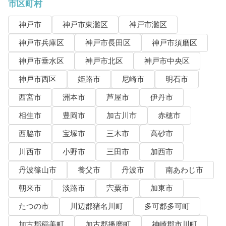
市区町村
神戸市
神戸市東灘区
神戸市灘区
神戸市兵庫区
神戸市長田区
神戸市須磨区
神戸市垂水区
神戸市北区
神戸市中央区
神戸市西区
姫路市
尼崎市
明石市
西宮市
洲本市
芦屋市
伊丹市
相生市
豊岡市
加古川市
赤穂市
西脇市
宝塚市
三木市
高砂市
川西市
小野市
三田市
加西市
丹波篠山市
養父市
丹波市
南あわじ市
朝来市
淡路市
宍粟市
加東市
たつの市
川辺郡猪名川町
多可郡多可町
加古郡稲美町
加古郡播磨町
神崎郡市川町