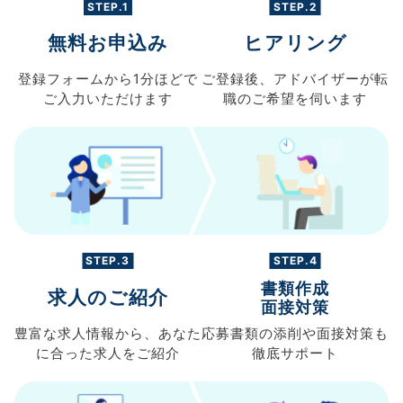
STEP.1
STEP.2
無料お申込み
ヒアリング
登録フォームから
1分ほどで
ご登録後、
アドバイザーが転
ご入力
いただけます
職の
ご希望を伺います
STEP.3
STEP.4
書類作成
求人のご紹介
面接対策
豊富な求人情報から、
あなた
応募書類の
添削や面接対策も
に合った求人を
ご紹介
徹底サポート