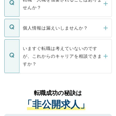
い。
けない「非公開求人」です。非公開求人は
せんか？
下記の理由によって、一般には公開してい
ません。
転職・入職を強要することは一切ありませ
ん。また、仮に応募先から内定をいただい
個人情報は漏えいしませんか？
■応募殺到を避けるため 人気のある医療機
たとしても、ご本人が納得しない限り、内
関を公にしてしまうと、応募が殺到する場
定を承諾する必要はありません。内定先へ
個人情報が漏えいすることはありませんの
合があります。 選考を効率よく行うため
の辞退の連絡はキャリアパートナーが行い
で、ご安心ください。当サイトからの登録
いますぐ転職は考えていないのです
に、医療機関が求める条件に合った人材の
ますので、ご安心ください。
などで収集したご登録者様の個人情報は、
が、これからのキャリアを相談できま
みを人材紹介会社に依頼するケースが増え
ご本人のキャリアアップおよび転職活動の
ています。
すか？
支援を目的に使用いたします。お預かりし
ているすべての個人データはご本人の許可
お気軽にご相談ください。先生専任のキャ
なく、医療機関側に開示したり、第三者に
リアパートナーが将来のご希望などをおう
提供することは一切ありません。また弊社
かがいして、現在の医療機関の状況や紹介
転職成功の秘訣は
は、個人情報の取り扱いについての厳密な
経験をまじえながら、適切なアドバイスを
管理基準を満たした事業者のみに付与され
「非公開求人」
させていただきます。すぐにご転職をされ
る、プライバシーマークを取得済みです。
ない方には、長期的なサポートが可能です
ご登録いただいた個人情報は、SSL（デー
ので、まずはご登録ください。