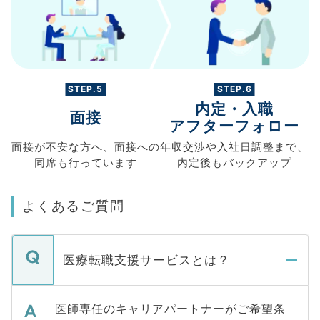
STEP.5
STEP.6
内定・入職
面接
アフターフォロー
面接が不安な方へ、
面接への
年収交渉や
入社日調整まで、
同席も
行っています
内定後もバックアップ
よくあるご質問
医療転職支援サービスとは？
医師専任のキャリアパートナーがご希望条