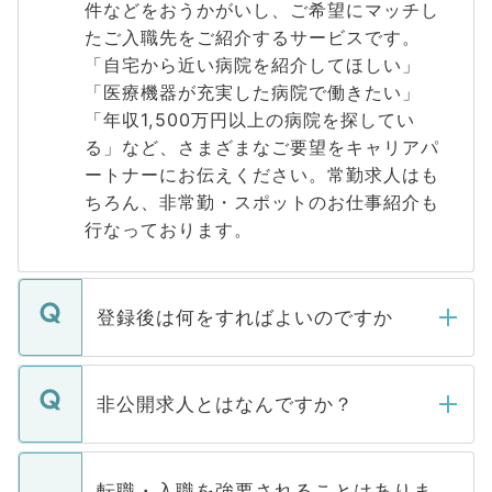
件などをおうかがいし、ご希望にマッチし
たご入職先をご紹介するサービスです。
「自宅から近い病院を紹介してほしい」
「医療機器が充実した病院で働きたい」
「年収1,500万円以上の病院を探してい
る」など、さまざまなご要望をキャリアパ
ートナーにお伝えください。常勤求人はも
ちろん、非常勤・スポットのお仕事紹介も
行なっております。
登録後は何をすればよいのですか
ご登録いただきましたら、弊社担当者がご
登録内容を確認し、その後メールもしくは
非公開求人とはなんですか？
お電話にて次のステップのご案内をいたし
ます。通常、5営業日以内にはご連絡をせて
マイナビDOCTORで取り扱っている求人の
いただきますので、しばらくお待ちくださ
うち約3割は、Webサイトからご覧いただ
転職・入職を強要されることはありま