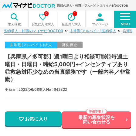
医師の求人・転職・アルバイトはマイナビDOCTOR
0
1
MENU
お気に入り求人
最近見た求人
マイページ
求人検索
医師求人・転職のマイナビDOCTOR
非常勤(アルバイト)医師求人
兵庫県
非常勤(アルバイト)求人
募集停止
【兵庫県／多可郡】週1曜日より相談可能◎毎週土
曜日・日曜日・時給5,000円+インセンティブあり
◎救急対応少なめの当直業務です（一般内科／非常
勤）
更新日 : 2022/06/08
求人No : 642322
最新の募集状況を
お気に入り
問い合わせる