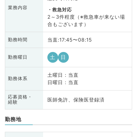
業務内容
救急対応
2～3件程度（※救急車が来ない場
合もございます）
当直:17:45〜08:15
勤務時間
土
日
勤務曜日
土曜日 : 当直
勤務体系
日曜日 : 当直
応募資格・
医師免許、保険医登録済
経験
勤務地