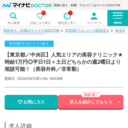
医師の求人・転職・アルバイトはマイナビDOCTOR
0
1
MENU
お気に入り求人
最近見た求人
マイページ
求人検索
医師求人・転職のマイナビDOCTOR
非常勤(アルバイト)医師求人
東京都
非常勤(アルバイト)求人
【東京都／中央区】人気エリアの美容クリニック★
時給1万円◎平日1日＋土日どちらかの週2曜日より
相談可能！（美容外科／非常勤）
更新日 : 2024/09/12
求人No : 642266
お気に入り
求人を紹介してもらう
求人詳細