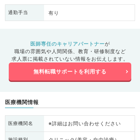
臓
有り
通勤手当
科
科
皮
科
系
医師専任のキャリアパートナー
が
科
職場の雰囲気や人間関係、
教育・研修制度など
髄
求人票に掲載されていない情報をお伝えします。
無料転職サポートを利用する
医療機関情報
※詳細はお問い合わせください
医療機関名
クリニック(美容・自由診療）
施設種別