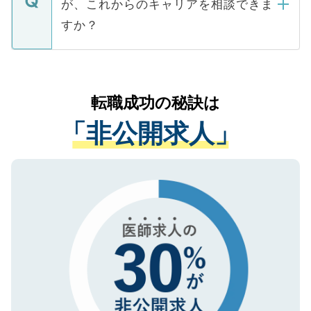
が、これからのキャリアを相談できま
みを人材紹介会社に依頼するケースが増え
ご本人のキャリアアップおよび転職活動の
ています。
すか？
支援を目的に使用いたします。お預かりし
ているすべての個人データはご本人の許可
お気軽にご相談ください。先生専任のキャ
なく、医療機関側に開示したり、第三者に
リアパートナーが将来のご希望などをおう
提供することは一切ありません。また弊社
かがいして、現在の医療機関の状況や紹介
転職成功の秘訣は
は、個人情報の取り扱いについての厳密な
経験をまじえながら、適切なアドバイスを
管理基準を満たした事業者のみに付与され
「非公開求人」
させていただきます。すぐにご転職をされ
る、プライバシーマークを取得済みです。
ない方には、長期的なサポートが可能です
ご登録いただいた個人情報は、SSL（デー
ので、まずはご登録ください。
タ暗号化）によって保護されていますの
で、機密保持に関してもご安心ください。