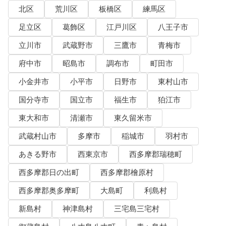
北区
荒川区
板橋区
練馬区
足立区
葛飾区
江戸川区
八王子市
立川市
武蔵野市
三鷹市
青梅市
府中市
昭島市
調布市
町田市
小金井市
小平市
日野市
東村山市
国分寺市
国立市
福生市
狛江市
東大和市
清瀬市
東久留米市
武蔵村山市
多摩市
稲城市
羽村市
あきる野市
西東京市
西多摩郡瑞穂町
西多摩郡日の出町
西多摩郡檜原村
西多摩郡奥多摩町
大島町
利島村
新島村
神津島村
三宅島三宅村