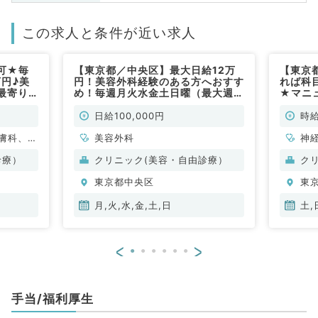
この求人と条件が近い求人
可★毎
【東京都／中央区】最大日給12万
【東京
円♪美
円！美容外科経験のある方へおすす
れば科
最寄り
め！毎週月火水金土日曜（最大週3
★マニ
アのクリ
日まで可）の募集（美容外科／非常
来案件
科・美容
勤）
時給1
日給100,000円
時給
膚科、美
美容外科
神
ル
診療）
クリニック(美容・自由診療）
ク
整
東京都中央区
東
脳
管
月,火,水,金,土,日
土,
器
眼
<
>
放
科
人
手当/福利厚生
科
化