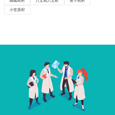
御蔵島村
八丈島八丈町
青ヶ島村
小笠原村