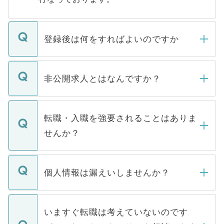
登録後は何をすればよいのですか
ご登録いただきましたら、弊社担当者がご
登録内容を確認し、その後メールもしくは
非公開求人とはなんですか？
お電話にて次のステップのご案内をいたし
ます。通常、5営業日以内にはご連絡をせて
マイナビDOCTORで取り扱っている求人の
いただきますので、しばらくお待ちくださ
うち約3割は、Webサイトからご覧いただ
転職・入職を強要されることはありま
い。
けない「非公開求人」です。非公開求人は
せんか？
下記の理由によって、一般には公開してい
ません。
転職・入職を強要することは一切ありませ
ん。また、仮に応募先から内定をいただい
個人情報は漏えいしませんか？
■応募殺到を避けるため 人気のある医療機
たとしても、ご本人が納得しない限り、内
関を公にしてしまうと、応募が殺到する場
定を承諾する必要はありません。内定先へ
個人情報が漏えいすることはありませんの
合があります。 選考を効率よく行うため
の辞退の連絡はキャリアパートナーが行い
で、ご安心ください。当サイトからの登録
いますぐ転職は考えていないのです
に、医療機関が求める条件に合った人材の
ますので、ご安心ください。
などで収集したご登録者様の個人情報は、