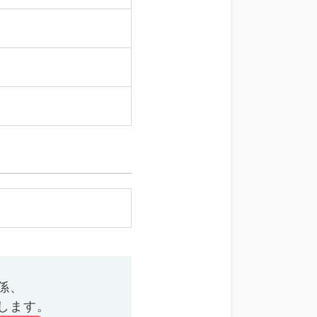
係、
します。