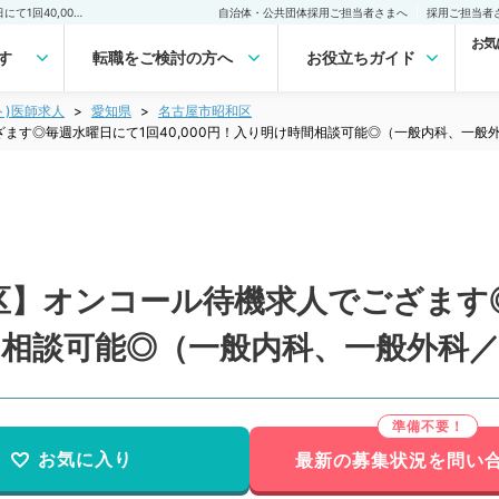
【愛知県／名古屋市昭和区】オンコール待機求人でござます◎毎週水曜日にて1回40,000円！入り明け時間相談可能◎（一般内科、一般外科／非常勤）非常勤(アルバイト)の求人｜医師の求人・転職・アルバイトは【マイナビDOCTOR】
自治体・公共団体採用ご担当者さまへ
採用ご担当者
お気
す
転職をご検討の方へ
お役立ちガイド
ト)医師求人
愛知県
名古屋市昭和区
ます◎毎週水曜日にて1回40,000円！入り明け時間相談可能◎（一般内科、一般
区】オンコール待機求人でござます
時間相談可能◎（一般内科、一般外科
お気に入り
最新の募集状況を問い