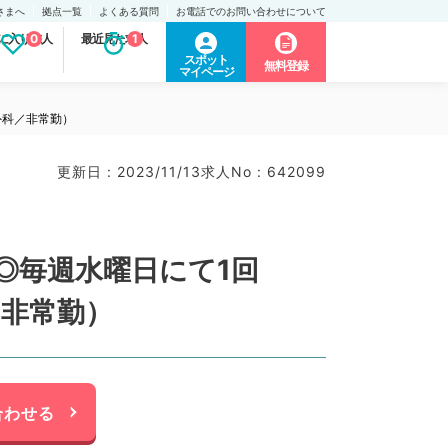
さまへ
拠点一覧
よくある質問
お電話でのお問い合わせについて
に入り求人
0
最近見た求人
1
スポット
無料登録
マイページ
外科／非常勤）
更新日 : 2023/11/13
求人No : 642099
◎毎週水曜日にて1回
／非常勤）
合わせる