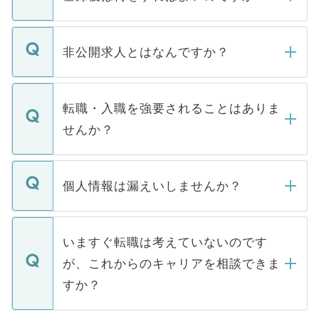
ご登録いただきましたら、弊社担当者がご
登録内容を確認し、その後メールもしくは
非公開求人とはなんですか？
お電話にて次のステップのご案内をいたし
ます。通常、5営業日以内にはご連絡をせて
マイナビDOCTORで取り扱っている求人の
いただきますので、しばらくお待ちくださ
うち約3割は、Webサイトからご覧いただ
転職・入職を強要されることはありま
い。
けない「非公開求人」です。非公開求人は
せんか？
下記の理由によって、一般には公開してい
ません。
転職・入職を強要することは一切ありませ
ん。また、仮に応募先から内定をいただい
個人情報は漏えいしませんか？
■応募殺到を避けるため 人気のある医療機
たとしても、ご本人が納得しない限り、内
関を公にしてしまうと、応募が殺到する場
定を承諾する必要はありません。内定先へ
個人情報が漏えいすることはありませんの
合があります。 選考を効率よく行うため
の辞退の連絡はキャリアパートナーが行い
で、ご安心ください。当サイトからの登録
いますぐ転職は考えていないのです
に、医療機関が求める条件に合った人材の
ますので、ご安心ください。
などで収集したご登録者様の個人情報は、
が、これからのキャリアを相談できま
みを人材紹介会社に依頼するケースが増え
ご本人のキャリアアップおよび転職活動の
ています。
すか？
支援を目的に使用いたします。お預かりし
ているすべての個人データはご本人の許可