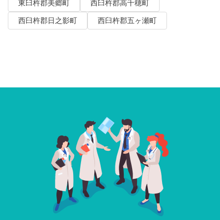
東臼杵郡美郷町
西臼杵郡高千穂町
西臼杵郡日之影町
西臼杵郡五ヶ瀬町