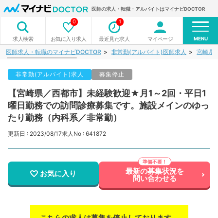
医師の求人・転職・アルバイトはマイナビDOCTOR
0
1
MENU
お気に入り求人
最近見た求人
マイページ
求人検索
医師求人・転職のマイナビDOCTOR
非常勤(アルバイト)医師求人
宮崎県
非常勤(アルバイト)求人
募集停止
【宮崎県／西都市】未経験歓迎★月1～2回・平日1
曜日勤務での訪問診療募集です。施設メインのゆっ
たり勤務（内科系／非常勤）
更新日 : 2023/08/17
求人No : 641872
最新の募集状況を
お気に入り
問い合わせる
こちらの求人は募集を停止しております。