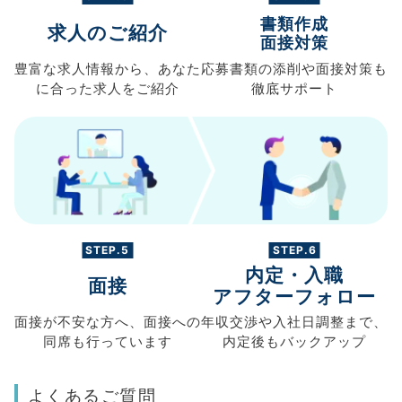
書類作成
求人のご紹介
面接対策
豊富な求人情報から、
あなた
応募書類の
添削や面接対策も
に合った求人を
ご紹介
徹底サポート
STEP.5
STEP.6
内定・入職
面接
アフターフォロー
面接が不安な方へ、
面接への
年収交渉や
入社日調整まで、
同席も
行っています
内定後もバックアップ
よくあるご質問