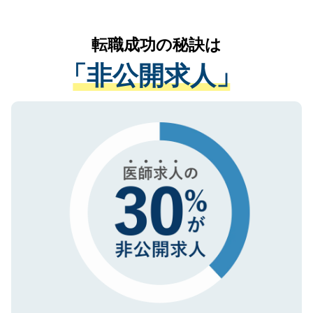
お気軽にご相談ください。先生専任のキャ
なく、医療機関側に開示したり、第三者に
リアパートナーが将来のご希望などをおう
提供することは一切ありません。また弊社
かがいして、現在の医療機関の状況や紹介
転職成功の秘訣は
は、個人情報の取り扱いについての厳密な
経験をまじえながら、適切なアドバイスを
管理基準を満たした事業者のみに付与され
「非公開求人」
させていただきます。すぐにご転職をされ
る、プライバシーマークを取得済みです。
ない方には、長期的なサポートが可能です
ご登録いただいた個人情報は、SSL（デー
ので、まずはご登録ください。
タ暗号化）によって保護されていますの
で、機密保持に関してもご安心ください。