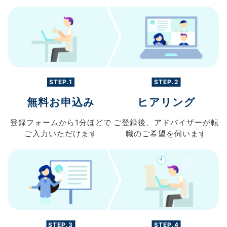
STEP.1
STEP.2
無料お申込み
ヒアリング
登録フォームから
1分ほどで
ご登録後、
アドバイザーが転
ご入力
いただけます
職の
ご希望を伺います
STEP.3
STEP.4