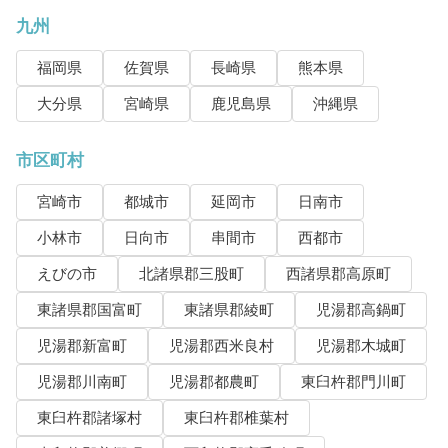
九州
福岡県
佐賀県
長崎県
熊本県
大分県
宮崎県
鹿児島県
沖縄県
市区町村
宮崎市
都城市
延岡市
日南市
小林市
日向市
串間市
西都市
えびの市
北諸県郡三股町
西諸県郡高原町
東諸県郡国富町
東諸県郡綾町
児湯郡高鍋町
児湯郡新富町
児湯郡西米良村
児湯郡木城町
児湯郡川南町
児湯郡都農町
東臼杵郡門川町
東臼杵郡諸塚村
東臼杵郡椎葉村