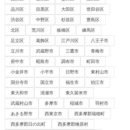
品川区
目黒区
大田区
世田谷区
渋谷区
中野区
杉並区
豊島区
北区
荒川区
板橋区
練馬区
足立区
葛飾区
江戸川区
八王子市
立川市
武蔵野市
三鷹市
青梅市
府中市
昭島市
調布市
町田市
小金井市
小平市
日野市
東村山市
国分寺市
国立市
福生市
狛江市
東大和市
清瀬市
東久留米市
武蔵村山市
多摩市
稲城市
羽村市
あきる野市
西東京市
西多摩郡瑞穂町
西多摩郡日の出町
西多摩郡檜原村