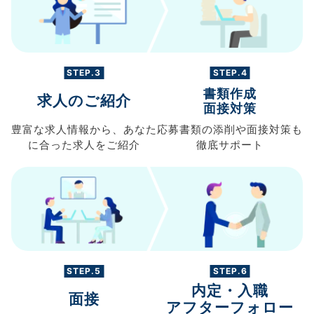
STEP.3
STEP.4
書類作成
求人のご紹介
面接対策
豊富な求人情報から、
あなた
応募書類の
添削や面接対策も
に合った求人を
ご紹介
徹底サポート
STEP.5
STEP.6
内定・入職
面接
アフターフォロー