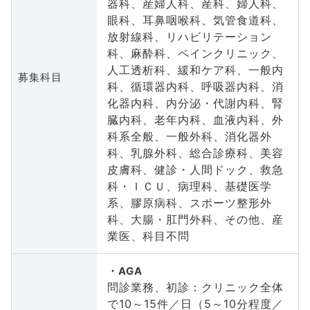
器科、産婦人科、産科、婦人科、
眼科、耳鼻咽喉科、気管食道科、
放射線科、リハビリテーション
科、麻酔科、ペインクリニック、
人工透析科、緩和ケア科、一般内
募集科目
科、循環器内科、呼吸器内科、消
化器内科、内分泌・代謝内科、腎
臓内科、老年内科、血液内科、外
科系全般、一般外科、消化器外
科、乳腺外科、総合診療科、美容
皮膚科、健診・人間ドック、救急
科・ＩＣＵ、病理科、基礎医学
系、膠原病科、スポーツ整形外
科、大腸・肛門外科、その他、産
業医、科目不問
AGA
問診業務、初診：クリニック全体
で10～15件／日（5～10分程度／