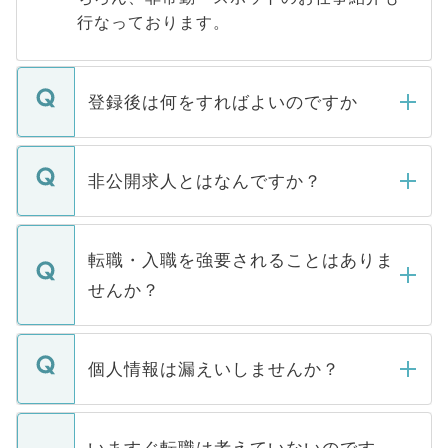
行なっております。
登録後は何をすればよいのですか
ご登録いただきましたら、弊社担当者がご
登録内容を確認し、その後メールもしくは
非公開求人とはなんですか？
お電話にて次のステップのご案内をいたし
ます。通常、5営業日以内にはご連絡をせて
マイナビDOCTORで取り扱っている求人の
いただきますので、しばらくお待ちくださ
うち約3割は、Webサイトからご覧いただ
転職・入職を強要されることはありま
い。
けない「非公開求人」です。非公開求人は
せんか？
下記の理由によって、一般には公開してい
ません。
転職・入職を強要することは一切ありませ
ん。また、仮に応募先から内定をいただい
個人情報は漏えいしませんか？
■応募殺到を避けるため 人気のある医療機
たとしても、ご本人が納得しない限り、内
関を公にしてしまうと、応募が殺到する場
定を承諾する必要はありません。内定先へ
個人情報が漏えいすることはありませんの
合があります。 選考を効率よく行うため
の辞退の連絡はキャリアパートナーが行い
で、ご安心ください。当サイトからの登録