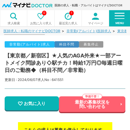
医師の求人・転職・アルバイトはマイナビDOCTOR
0
1
MENU
お気に入り求人
最近見た求人
マイページ
求人検索
医師求人・転職のマイナビDOCTOR
非常勤(アルバイト)医師求人
東京都
非常勤(アルバイト)求人
科目不問
募集停止
【東京都／新宿区】★人気のAGA外来★一部アー
トメイク問診あり◇駅チカ！時給1万円◎毎週日曜
日のご勤務◆（科目不問／非常勤）
更新日 : 2024/06/07
求人No : 641551
最新の募集状況を
お気に入り
問い合わせる
こちらの求人は募集を停止しております。