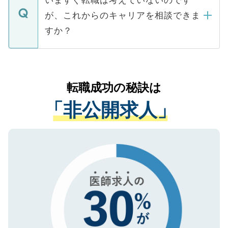
いますぐ転職は考えていないのです
に、医療機関が求める条件に合った人材の
ますので、ご安心ください。
などで収集したご登録者様の個人情報は、
が、これからのキャリアを相談できま
みを人材紹介会社に依頼するケースが増え
ご本人のキャリアアップおよび転職活動の
ています。
すか？
支援を目的に使用いたします。お預かりし
ているすべての個人データはご本人の許可
お気軽にご相談ください。先生専任のキャ
なく、医療機関側に開示したり、第三者に
リアパートナーが将来のご希望などをおう
提供することは一切ありません。また弊社
かがいして、現在の医療機関の状況や紹介
転職成功の秘訣は
は、個人情報の取り扱いについての厳密な
経験をまじえながら、適切なアドバイスを
管理基準を満たした事業者のみに付与され
「非公開求人」
させていただきます。すぐにご転職をされ
る、プライバシーマークを取得済みです。
ない方には、長期的なサポートが可能です
ご登録いただいた個人情報は、SSL（デー
ので、まずはご登録ください。
タ暗号化）によって保護されていますの
で、機密保持に関してもご安心ください。