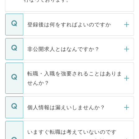
登録後は何をすればよいのですか
ご登録いただきましたら、弊社担当者がご
登録内容を確認し、その後メールもしくは
非公開求人とはなんですか？
お電話にて次のステップのご案内をいたし
ます。通常、5営業日以内にはご連絡をせて
マイナビDOCTORで取り扱っている求人の
いただきますので、しばらくお待ちくださ
うち約3割は、Webサイトからご覧いただ
転職・入職を強要されることはありま
い。
けない「非公開求人」です。非公開求人は
せんか？
下記の理由によって、一般には公開してい
ません。
転職・入職を強要することは一切ありませ
ん。また、仮に応募先から内定をいただい
個人情報は漏えいしませんか？
■応募殺到を避けるため 人気のある医療機
たとしても、ご本人が納得しない限り、内
関を公にしてしまうと、応募が殺到する場
定を承諾する必要はありません。内定先へ
個人情報が漏えいすることはありませんの
合があります。 選考を効率よく行うため
の辞退の連絡はキャリアパートナーが行い
で、ご安心ください。当サイトからの登録
いますぐ転職は考えていないのです
に、医療機関が求める条件に合った人材の
ますので、ご安心ください。
などで収集したご登録者様の個人情報は、