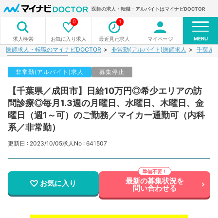
医師の求人・転職・アルバイトはマイナビDOCTOR
0
1
MENU
お気に入り求人
最近見た求人
マイページ
求人検索
医師求人・転職のマイナビDOCTOR
非常勤(アルバイト)医師求人
千葉県
非常勤(アルバイト)求人
募集停止
【千葉県／成田市】日給10万円◎希少エリアの訪
問診療◎毎月1.3週の月曜日、水曜日、木曜日、金
曜日（週1～可）のご勤務／マイカー通勤可（内科
系／非常勤）
更新日 : 2023/10/05
求人No : 641507
最新の募集状況を
お気に入り
問い合わせる