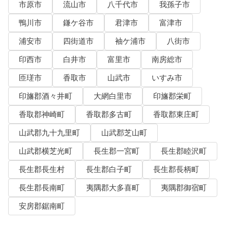
市原市
流山市
八千代市
我孫子市
鴨川市
鎌ケ谷市
君津市
富津市
浦安市
四街道市
袖ケ浦市
八街市
印西市
白井市
富里市
南房総市
匝瑳市
香取市
山武市
いすみ市
印旛郡酒々井町
大網白里市
印旛郡栄町
香取郡神崎町
香取郡多古町
香取郡東庄町
山武郡九十九里町
山武郡芝山町
山武郡横芝光町
長生郡一宮町
長生郡睦沢町
長生郡長生村
長生郡白子町
長生郡長柄町
長生郡長南町
夷隅郡大多喜町
夷隅郡御宿町
安房郡鋸南町