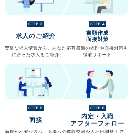
STEP.3
STEP.4
書類作成
求人のご紹介
面接対策
豊富な求人情報から、
あなた
応募書類の
添削や面接対策も
に合った求人を
ご紹介
徹底サポート
STEP.5
STEP.6
内定・入職
面接
アフターフォロー
面接が不安な方へ、
面接への
年収交渉や
入社日調整まで、