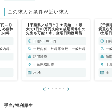
この求人と条件が近い求人
万円～◎
【千葉県／成田市】★高給！！最
【千葉
りめ病棟
大で1日10万円支給★後期研修中の
貴重な
（内科系
先生も可能！水、金曜日勤務可能な
3土曜日
先生、歓迎◆車通勤可能なクリニ
クリニ
ックです（内科系／非常勤）
マイカ
日給90,000円
日給
／非常
般内科、
一般内科、外科系全般、一般外科
一
、消化器
訪問診療
訪
、腎臓内
千葉県成田市
千
水,金
土
<
>
手当/福利厚生