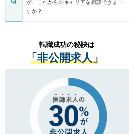
が、これからのキャリアを相談できま
みを人材紹介会社に依頼するケースが増え
ご本人のキャリアアップおよび転職活動の
ています。
すか？
支援を目的に使用いたします。お預かりし
ているすべての個人データはご本人の許可
お気軽にご相談ください。先生専任のキャ
なく、医療機関側に開示したり、第三者に
リアパートナーが将来のご希望などをおう
提供することは一切ありません。また弊社
かがいして、現在の医療機関の状況や紹介
転職成功の秘訣は
は、個人情報の取り扱いについての厳密な
経験をまじえながら、適切なアドバイスを
管理基準を満たした事業者のみに付与され
「非公開求人」
させていただきます。すぐにご転職をされ
る、プライバシーマークを取得済みです。
ない方には、長期的なサポートが可能です
ご登録いただいた個人情報は、SSL（デー
ので、まずはご登録ください。
タ暗号化）によって保護されていますの
で、機密保持に関してもご安心ください。