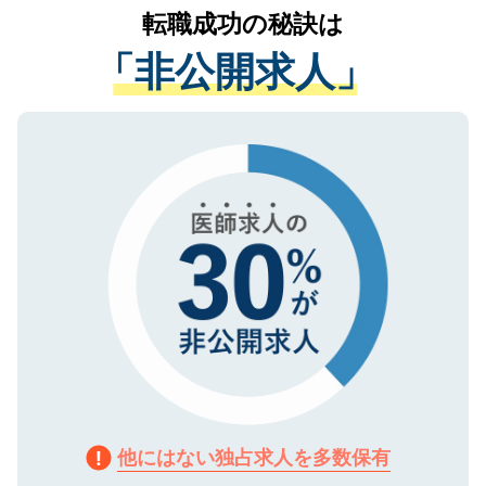
かがいして、現在の医療機関の状況や紹介
転職成功の秘訣は
は、個人情報の取り扱いについての厳密な
経験をまじえながら、適切なアドバイスを
管理基準を満たした事業者のみに付与され
「非公開求人」
させていただきます。すぐにご転職をされ
る、プライバシーマークを取得済みです。
ない方には、長期的なサポートが可能です
ご登録いただいた個人情報は、SSL（デー
ので、まずはご登録ください。
タ暗号化）によって保護されていますの
で、機密保持に関してもご安心ください。
他にはない独占求人を多数保有