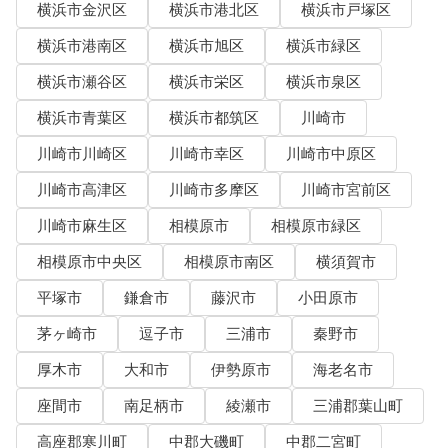
横浜市金沢区
横浜市港北区
横浜市戸塚区
横浜市港南区
横浜市旭区
横浜市緑区
横浜市瀬谷区
横浜市栄区
横浜市泉区
横浜市青葉区
横浜市都筑区
川崎市
川崎市川崎区
川崎市幸区
川崎市中原区
川崎市高津区
川崎市多摩区
川崎市宮前区
川崎市麻生区
相模原市
相模原市緑区
相模原市中央区
相模原市南区
横須賀市
平塚市
鎌倉市
藤沢市
小田原市
茅ヶ崎市
逗子市
三浦市
秦野市
厚木市
大和市
伊勢原市
海老名市
座間市
南足柄市
綾瀬市
三浦郡葉山町
高座郡寒川町
中郡大磯町
中郡二宮町