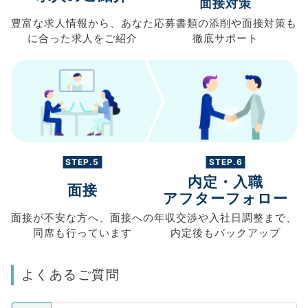
面接対策
豊富な求人情報から、
あなた
応募書類の
添削や面接対策も
に合った求人を
ご紹介
徹底サポート
STEP.5
STEP.6
内定・入職
面接
アフターフォロー
面接が不安な方へ、
面接への
年収交渉や
入社日調整まで、
同席も
行っています
内定後もバックアップ
よくあるご質問