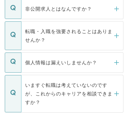
ご登録いただきましたら、弊社担当者がご
登録内容を確認し、その後メールもしくは
非公開求人とはなんですか？
お電話にて次のステップのご案内をいたし
ます。通常、5営業日以内にはご連絡をせて
マイナビDOCTORで取り扱っている求人の
いただきますので、しばらくお待ちくださ
うち約3割は、Webサイトからご覧いただ
転職・入職を強要されることはありま
い。
けない「非公開求人」です。非公開求人は
せんか？
下記の理由によって、一般には公開してい
ません。
転職・入職を強要することは一切ありませ
ん。また、仮に応募先から内定をいただい
個人情報は漏えいしませんか？
■応募殺到を避けるため 人気のある医療機
たとしても、ご本人が納得しない限り、内
関を公にしてしまうと、応募が殺到する場
定を承諾する必要はありません。内定先へ
個人情報が漏えいすることはありませんの
合があります。 選考を効率よく行うため
の辞退の連絡はキャリアパートナーが行い
で、ご安心ください。当サイトからの登録
いますぐ転職は考えていないのです
に、医療機関が求める条件に合った人材の
ますので、ご安心ください。
などで収集したご登録者様の個人情報は、
が、これからのキャリアを相談できま
みを人材紹介会社に依頼するケースが増え
ご本人のキャリアアップおよび転職活動の
ています。
すか？
支援を目的に使用いたします。お預かりし
ているすべての個人データはご本人の許可
お気軽にご相談ください。先生専任のキャ
なく、医療機関側に開示したり、第三者に
リアパートナーが将来のご希望などをおう
提供することは一切ありません。また弊社