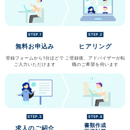
STEP.1
STEP.2
無料お申込み
ヒアリング
登録フォームから
1分ほどで
ご登録後、
アドバイザーが転
ご入力
いただけます
職の
ご希望を伺います
STEP.3
STEP.4
書類作成
求人のご紹介