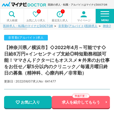
医師の求人・転職・アルバイトはマイナビDOCTOR
0
1
MENU
お気に入り求人
最近見た求人
マイページ
求人検索
医師求人・転職のマイナビDOCTOR
非常勤(アルバイト)医師求人
神奈川
非常勤(アルバイト)求人
【神奈川県／横浜市】◇2022年4月～可能です◇
日給8万円+インセンティブ支給◎時短勤務相談可
能！ママさんドクターにもオススメ★外来のお仕事
をお任せ／駅5分以内のクリニック／毎週月曜日終
日の募集（精神科、心療内科／非常勤）
更新日 : 2022/06/07
求人No : 641477
お気に入り
求人を紹介してもらう