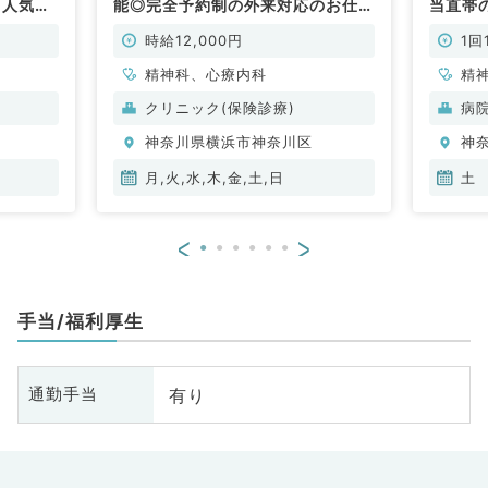
・人気エ
能◎完全予約制の外来対応のお仕事
当直帯
療内科／
です（心療内科・精神科／非常勤）
をお持
科/非常
時給12,000円
1回
精神科、心療内科
精
クリニック(保険診療)
病
神奈川県横浜市神奈川区
神
月,火,水,木,金,土,日
土
<
>
手当/福利厚生
有り
通勤手当